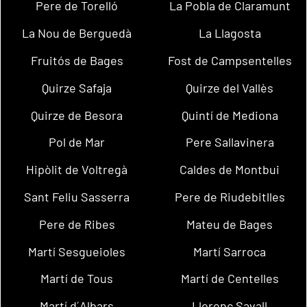
Pere de Torelló
La Pobla de Claramunt
La Nou de Berguedà
La Llagosta
Fruitós de Bages
Fost de Campsentelles
Quirze Safaja
Quirze del Vallès
Quirze de Besora
Quintí de Mediona
Pol de Mar
Pere Sallavinera
Hipòlit de Voltregà
Caldes de Montbui
Sant Feliu Sasserra
Pere de Riudebitlles
Pere de Ribes
Mateu de Bages
Martí Sesgueioles
Martí Sarroca
Martí de Tous
Martí de Centelles
Martí d´Albars
Llorenç Savall