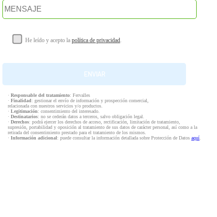
He leído y acepto la
política de privacidad
.
·
Responsable del tratamiento
: Fervalles
·
Finalidad
: gestionar el envío de información y prospección comercial,
relacionada con nuestros servicios y/o productos.
·
Legitimación
: consentimiento del interesado.
·
Destinatarios
: no se cederán datos a terceros, salvo obligación legal.
·
Derechos
: podrá ejercer los derechos de acceso, rectificación, limitación de tratamiento,
supresión, portabilidad y oposición al tratamiento de sus datos de carácter personal, así como a la
retirada del consentimiento prestado para el tratamiento de los mismos.
·
Información adicional
: puede consultar la información detallada sobre Protección de Datos
aquí
.