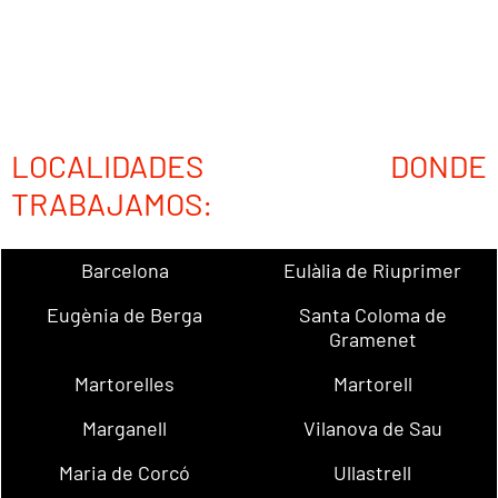
LOCALIDADES DONDE
TRABAJAMOS:
Barcelona
Eulàlia de Riuprimer
Eugènia de Berga
Santa Coloma de
Gramenet
Martorelles
Martorell
Marganell
Vilanova de Sau
Maria de Corcó
Ullastrell