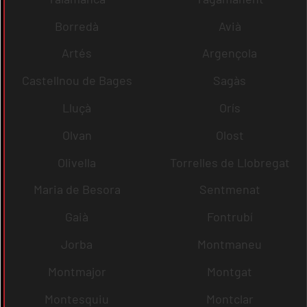
Borredà
Avià
Artés
Argençola
Castellnou de Bages
Sagàs
Lluçà
Orís
Olvan
Olost
Olivella
Torrelles de Llobregat
Maria de Besora
Sentmenat
Gaià
Fontrubí
Jorba
Montmaneu
Montmajor
Montgat
Montesquiu
Montclar