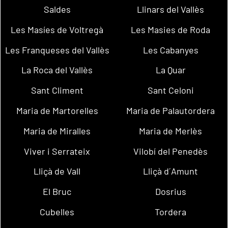
Saldes
Llinars del Vallès
Les Masíes de Voltregà
Les Masies de Roda
Les Franqueses del Vallès
Les Cabanyes
La Roca del Vallès
La Quar
Sant Climent
Sant Celoni
Maria de Martorelles
Maria de Palautordera
Maria de Miralles
Maria de Merlès
Viver i Serrateix
Vilobí del Penedès
Lliçà de Vall
Lliçà d´Amunt
El Bruc
Dosrius
Cubelles
Tordera