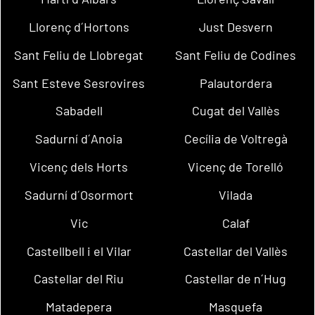
Llorenç d´Hortons
Just Desvern
Sant Feliu de Llobregat
Sant Feliu de Codines
Sant Esteve Sesrovires
Palautordera
Sabadell
Cugat del Vallès
Sadurní d´Anoia
Cecília de Voltregà
Vicenç dels Horts
Vicenç de Torelló
Sadurní d´Osormort
Vilada
Vic
Calaf
Castellbell i el Vilar
Castellar del Vallès
Castellar del Riu
Castellar de n´Hug
Matadepera
Masquefa