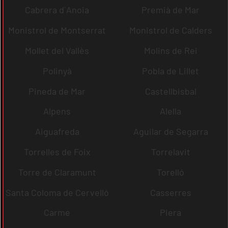
Cabrera d´Anoia
Premià de Mar
Monistrol de Montserrat
Monistrol de Calders
Mollet del Vallès
Molins de Rei
Polinyà
Pobla de Lillet
Pineda de Mar
Castellbisbal
Alpens
Alella
Aiguafreda
Aguilar de Segarra
Torrelles de Foix
Torrelavit
Torre de Claramunt
Torelló
Santa Coloma de Cervelló
Casserres
Carme
Piera