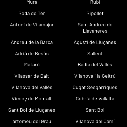
Mura
Rubí
Roda de Ter
Ripollet
Antoni de Vilamajor
Sant Andreu de
Llavaneres
Andreu de la Barca
Agustí de Lluçanès
Adrià de Besòs
Sallent
Mataró
Badia del Vallès
Vilassar de Dalt
Vilanova i la Geltrú
Vilanova del Vallès
Cugat Sesgarrigues
Vicenç de Montalt
Cebrià de Vallalta
Sant Boi de Lluçanès
Sant Boi
artomeu del Grau
Vilanova del Camí