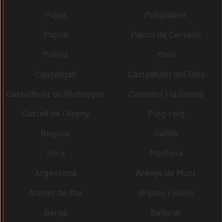
Pujalt
Puigdàlber
Papiol
Palma de Cervelló
Pallejà
Moià
Castellgalí
Castellfullit del Boix
Castellfollit de Riubregós
Castellet i la Gornal
Castell de l´Areny
Puig-reig
Begues
Gallifa
Sora
Mediona
Argentona
Arenys de Munt
Arenys de Mar
Bigues i Riells
Berga
Bellprat