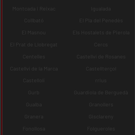
Montcada i Reixac
Igualada
Collbató
El Pla del Penedès
El Masnou
Els Hostalets de Pierola
El Prat de Llobregat
Cercs
Centelles
Castellví de Rosanes
Castellví de la Marca
Castellterçol
Castellolí
rrius
Gurb
Guardiola de Berguedà
Gualba
Granollers
Granera
Gisclareny
Fonollosa
Folgueroles