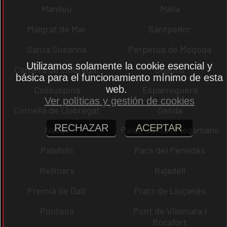
Manlleu
Malla
Malgrat de Mar
Santpedor
Santa Susanna
Perpètua de Mogoda
Utilizamos solamente la cookie esencial y
Corbera de Llobregat
Copons
básica para el funcionamiento mínimo de esta
web.
Collsuspina
Esparreguera
Ver políticas y gestión de cookies
Cornellà de Llobregat
Gelida
RECHAZAR
ACEPTAR
Navas
Palau-solità i Plegamans
Palafolls
Pacs del Penedès
Rellinars
Rajadell
Premià de Dalt
Prats de Lluçanès
Pontons
Pont de Vilomara i
Rocafort