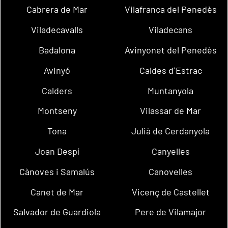
Cabrera de Mar
Vilafranca del Penedès
Viladecavalls
Viladecans
Badalona
Avinyonet del Penedès
Avinyó
Caldes d´Estrac
Calders
Muntanyola
Montseny
Vilassar de Mar
Tona
Julià de Cerdanyola
Joan Despí
Canyelles
Cànoves i Samalús
Canovelles
Canet de Mar
Vicenç de Castellet
Salvador de Guardiola
Pere de Vilamajor