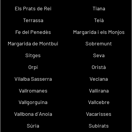
Els Prats de Rei
Tiana
Terrassa
Teià
Fe del Penedès
Margarida i els Monjos
Margarida de Montbui
Sobremunt
Sitges
Seva
Orpí
Oristà
Vilalba Sasserra
Veciana
Vallromanes
Vallirana
Vallgorguina
Vallcebre
Vallbona d´Anoia
Vacarisses
Súria
Subirats