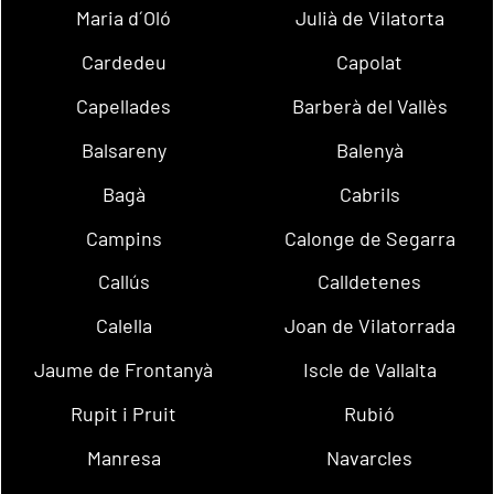
Maria d´Oló
Julià de Vilatorta
Cardedeu
Capolat
Capellades
Barberà del Vallès
Balsareny
Balenyà
Bagà
Cabrils
Campins
Calonge de Segarra
Callús
Calldetenes
Calella
Joan de Vilatorrada
Jaume de Frontanyà
Iscle de Vallalta
Rupit i Pruit
Rubió
Manresa
Navarcles