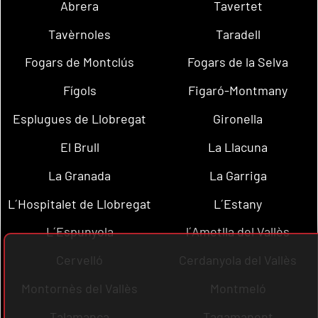
Abrera
Tavertet
Tavèrnoles
Taradell
Fogars de Montclús
Fogars de la Selva
Fígols
Figaró-Montmany
Esplugues de Llobregat
Gironella
El Brull
La Llacuna
La Granada
La Garriga
L´Hospitalet de Llobregat
L´Estany
L´Espunyola
l´Ametlla del Vallès
Cervelló
Cerdanyola del Vallès
Montornès del Vallès
Montmeló
Talamanca
Tagamanent