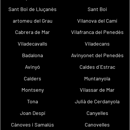
Sant Boi de Lluçanès
Sant Boi
artomeu del Grau
Vilanova del Camí
Cabrera de Mar
Vilafranca del Penedès
Viladecavalls
Viladecans
Badalona
Avinyonet del Penedès
Avinyó
Caldes d´Estrac
Calders
Muntanyola
Montseny
Vilassar de Mar
Tona
Julià de Cerdanyola
Joan Despí
Canyelles
Cànoves i Samalús
Canovelles