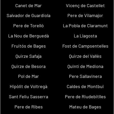
Canet de Mar
Vicenç de Castellet
Salvador de Guardiola
Pere de Vilamajor
Pere de Torelló
La Pobla de Claramunt
La Nou de Berguedà
La Llagosta
Fruitós de Bages
Fost de Campsentelles
Quirze Safaja
Quirze del Vallès
Quirze de Besora
Quintí de Mediona
Pol de Mar
Pere Sallavinera
Hipòlit de Voltregà
Caldes de Montbui
Sant Feliu Sasserra
Pere de Riudebitlles
Pere de Ribes
Mateu de Bages