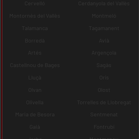
Cervelló
Cerdanyola del Vallès
Montornès del Vallès
Montmeló
Talamanca
Tagamanent
Borredà
Avià
Artés
Argençola
Castellnou de Bages
Sagàs
Lluçà
Orís
Olvan
Olost
Olivella
Torrelles de Llobregat
Maria de Besora
Sentmenat
Gaià
Fontrubí