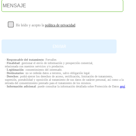
He leído y acepto la
política de privacidad
.
·
Responsable del tratamiento
: Fervalles
·
Finalidad
: gestionar el envío de información y prospección comercial,
relacionada con nuestros servicios y/o productos.
·
Legitimación
: consentimiento del interesado.
·
Destinatarios
: no se cederán datos a terceros, salvo obligación legal.
·
Derechos
: podrá ejercer los derechos de acceso, rectificación, limitación de tratamiento,
supresión, portabilidad y oposición al tratamiento de sus datos de carácter personal, así como a la
retirada del consentimiento prestado para el tratamiento de los mismos.
·
Información adicional
: puede consultar la información detallada sobre Protección de Datos
aquí
.