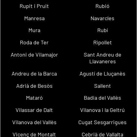
Rupit i Pruit
Rubió
Manresa
Navarcles
Mura
Rubí
Roda de Ter
Ripollet
Antoni de Vilamajor
Sant Andreu de
Llavaneres
Andreu de la Barca
Agustí de Lluçanès
Adrià de Besòs
Sallent
Mataró
Badia del Vallès
Vilassar de Dalt
Vilanova i la Geltrú
Vilanova del Vallès
Cugat Sesgarrigues
Vicenç de Montalt
Cebrià de Vallalta