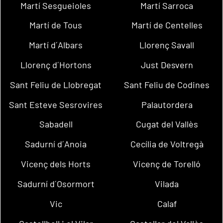
Martí Sesgueioles
Martí Sarroca
Martí de Tous
Martí de Centelles
Martí d´Albars
Llorenç Savall
Llorenç d´Hortons
Just Desvern
Sant Feliu de Llobregat
Sant Feliu de Codines
Sant Esteve Sesrovires
Palautordera
Sabadell
Cugat del Vallès
Sadurní d´Anoia
Cecília de Voltregà
Vicenç dels Horts
Vicenç de Torelló
Sadurní d´Osormort
Vilada
Vic
Calaf