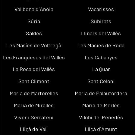
Vallbona d´Anoia
Vacarisses
Súria
Subirats
Saldes
Llinars del Vallès
Les Masíes de Voltregà
Les Masies de Roda
Les Franqueses del Vallès
Les Cabanyes
La Roca del Vallès
La Quar
Sant Climent
Sant Celoni
Maria de Martorelles
Maria de Palautordera
Maria de Miralles
Maria de Merlès
Viver i Serrateix
Vilobí del Penedès
Lliçà de Vall
Lliçà d´Amunt