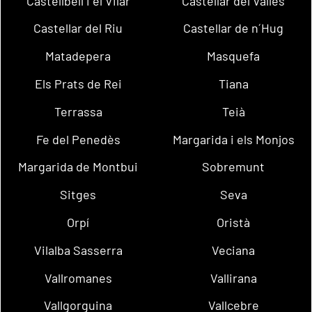
Castellbell i el Vilar
Castellar del Vallès
Castellar del Riu
Castellar de n´Hug
Matadepera
Masquefa
Els Prats de Rei
Tiana
Terrassa
Teià
Fe del Penedès
Margarida i els Monjos
Margarida de Montbui
Sobremunt
Sitges
Seva
Orpí
Oristà
Vilalba Sasserra
Veciana
Vallromanes
Vallirana
Vallgorguina
Vallcebre