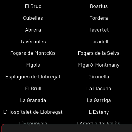
El Bruc
Dosrius
Cubelles
Tordera
Abrera
Tavertet
Tavèrnoles
Taradell
Fogars de Montclús
Fogars de la Selva
Fígols
Figaró-Montmany
Esplugues de Llobregat
Gironella
El Brull
La Llacuna
La Granada
La Garriga
L´Hospitalet de Llobregat
L´Estany
L´Espunyola
l´Ametlla del Vallès