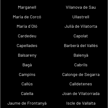
Marganell
Vilanova de Sau
Maria de Corcó
Ullastrell
Maria d´Oló
Julià de Vilatorta
Cardedeu
Capolat
Capellades
Barberà del Vallès
Balsareny
Balenyà
Bagà
Cabrils
Campins
Calonge de Segarra
Callús
Calldetenes
Calella
Joan de Vilatorrada
Jaume de Frontanyà
Iscle de Vallalta