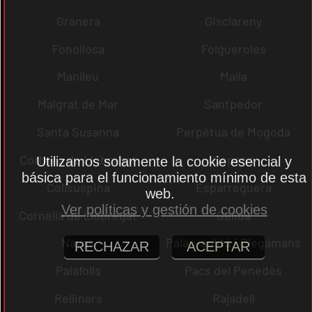
Granera
Gisclareny
Fonollosa
Folgueroles
Manlleu
Malla
Malgrat de Mar
Santpedor
Santa Susanna
Perpètua de Mogoda
Corbera de Llobregat
Copons
Utilizamos solamente la cookie esencial y
básica para el funcionamiento mínimo de esta
Collsuspina
Esparreguera
web.
Ver políticas y gestión de cookies
Cornellà de Llobregat
Gelida
Navas
Palau-solità i Plegamans
RECHAZAR
ACEPTAR
Palafolls
Pacs del Penedès
Rellinars
Rajadell