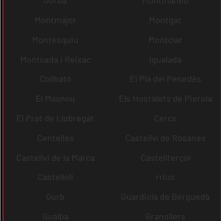
Jorba
Montmaneu
Montmajor
Montgat
Montesquiu
Montclar
Montcada i Reixac
Igualada
Collbató
El Pla del Penedès
El Masnou
Els Hostalets de Pierola
El Prat de Llobregat
Cercs
Centelles
Castellví de Rosanes
Castellví de la Marca
Castellterçol
Castellolí
rrius
Gurb
Guardiola de Berguedà
Gualba
Granollers