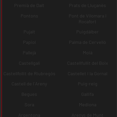
Premià de Dalt
Prats de Lluçanès
Pontons
Pont de Vilomara i
Rocafort
Pujalt
Puigdàlber
Papiol
Palma de Cervelló
Pallejà
Moià
Castellgalí
Castellfullit del Boix
Castellfollit de Riubregós
Castellet i la Gornal
Castell de l´Areny
Puig-reig
Begues
Gallifa
Sora
Mediona
Argentona
Arenys de Munt