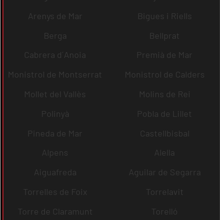
Arenys de Mar
Bigues i Riells
Berga
Bellprat
Cabrera d´Anoia
Premià de Mar
Monistrol de Montserrat
Monistrol de Calders
Mollet del Vallès
Molins de Rei
Polinyà
Pobla de Lillet
Pineda de Mar
Castellbisbal
Alpens
Alella
Aiguafreda
Aguilar de Segarra
Torrelles de Foix
Torrelavit
Torre de Claramunt
Torelló