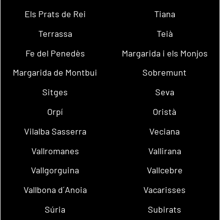
Els Prats de Rei
Tiana
Terrassa
Teià
Fe del Penedès
Margarida i els Monjos
Margarida de Montbui
Sobremunt
Sitges
Seva
Orpí
Oristà
Vilalba Sasserra
Veciana
Vallromanes
Vallirana
Vallgorguina
Vallcebre
Vallbona d´Anoia
Vacarisses
Súria
Subirats