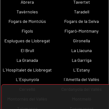
Abrera
Tavertet
Tavèrnoles
Taradell
Fogars de Montclús
Fogars de la Selva
Fígols
Figaró-Montmany
Esplugues de Llobregat
Gironella
El Brull
La Llacuna
La Granada
La Garriga
L´Hospitalet de Llobregat
L´Estany
L´Espunyola
l´Ametlla del Vallès
Cervelló
Cerdanyola del Vallès
Montornès del Vallès
Montmeló
Talamanca
Tagamanent