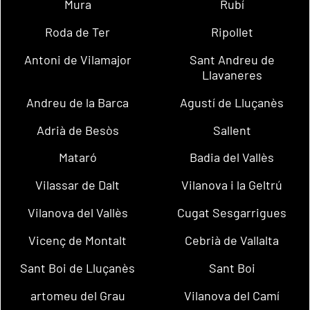
Mura
Rubí
Roda de Ter
Ripollet
Antoni de Vilamajor
Sant Andreu de
Llavaneres
Andreu de la Barca
Agustí de Lluçanès
Adrià de Besòs
Sallent
Mataró
Badia del Vallès
Vilassar de Dalt
Vilanova i la Geltrú
Vilanova del Vallès
Cugat Sesgarrigues
Vicenç de Montalt
Cebrià de Vallalta
Sant Boi de Lluçanès
Sant Boi
artomeu del Grau
Vilanova del Camí