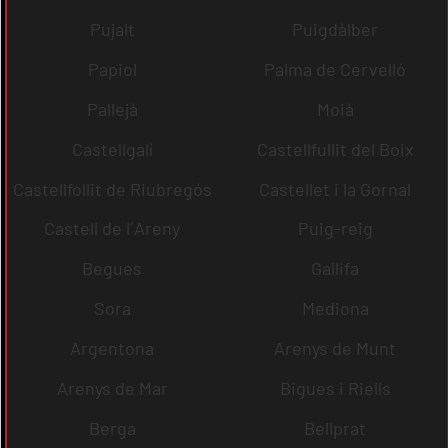
Pujalt
Puigdàlber
Papiol
Palma de Cervelló
Pallejà
Moià
Castellgalí
Castellfullit del Boix
Castellfollit de Riubregós
Castellet i la Gornal
Castell de l´Areny
Puig-reig
Begues
Gallifa
Sora
Mediona
Argentona
Arenys de Munt
Arenys de Mar
Bigues i Riells
Berga
Bellprat