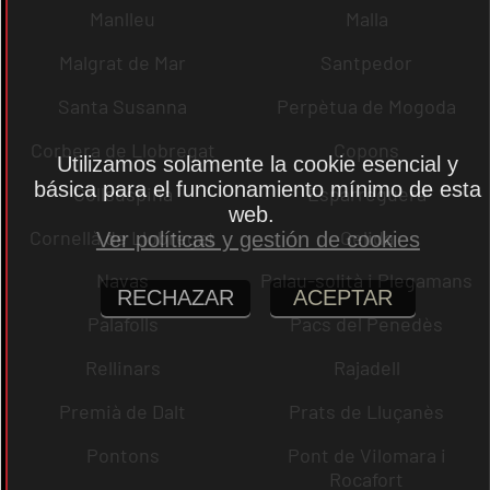
Manlleu
Malla
Malgrat de Mar
Santpedor
Santa Susanna
Perpètua de Mogoda
Corbera de Llobregat
Copons
Utilizamos solamente la cookie esencial y
básica para el funcionamiento mínimo de esta
Collsuspina
Esparreguera
web.
Cornellà de Llobregat
Gelida
Ver políticas y gestión de cookies
Navas
Palau-solità i Plegamans
RECHAZAR
ACEPTAR
Palafolls
Pacs del Penedès
Rellinars
Rajadell
Premià de Dalt
Prats de Lluçanès
Pontons
Pont de Vilomara i
Rocafort