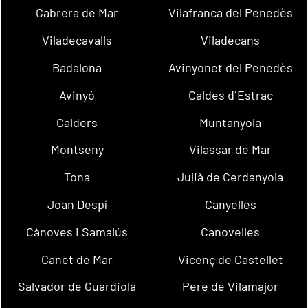
Cabrera de Mar
Vilafranca del Penedès
Viladecavalls
Viladecans
Badalona
Avinyonet del Penedès
Avinyó
Caldes d´Estrac
Calders
Muntanyola
Montseny
Vilassar de Mar
Tona
Julià de Cerdanyola
Joan Despí
Canyelles
Cànoves i Samalús
Canovelles
Canet de Mar
Vicenç de Castellet
Salvador de Guardiola
Pere de Vilamajor