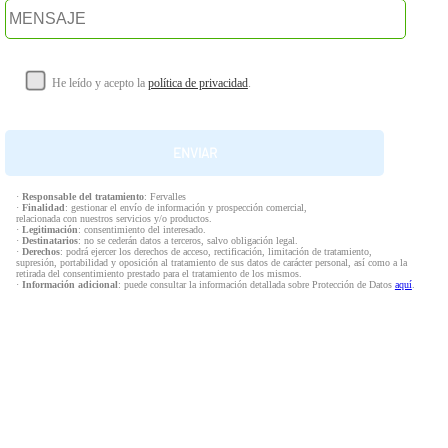
He leído y acepto la
política de privacidad
.
·
Responsable del tratamiento
: Fervalles
·
Finalidad
: gestionar el envío de información y prospección comercial,
relacionada con nuestros servicios y/o productos.
·
Legitimación
: consentimiento del interesado.
·
Destinatarios
: no se cederán datos a terceros, salvo obligación legal.
·
Derechos
: podrá ejercer los derechos de acceso, rectificación, limitación de tratamiento,
supresión, portabilidad y oposición al tratamiento de sus datos de carácter personal, así como a la
retirada del consentimiento prestado para el tratamiento de los mismos.
·
Información adicional
: puede consultar la información detallada sobre Protección de Datos
aquí
.