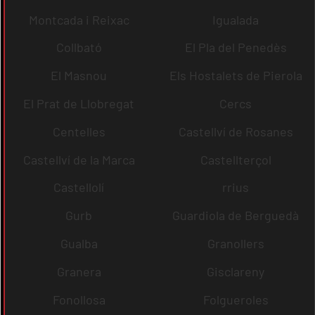
Montcada i Reixac
Igualada
Collbató
El Pla del Penedès
El Masnou
Els Hostalets de Pierola
El Prat de Llobregat
Cercs
Centelles
Castellví de Rosanes
Castellví de la Marca
Castellterçol
Castellolí
rrius
Gurb
Guardiola de Berguedà
Gualba
Granollers
Granera
Gisclareny
Fonollosa
Folgueroles