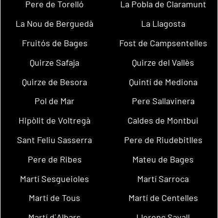
Pere de Torelló
La Pobla de Claramunt
La Nou de Berguedà
La Llagosta
Fruitós de Bages
Fost de Campsentelles
Quirze Safaja
Quirze del Vallès
Quirze de Besora
Quintí de Mediona
Pol de Mar
Pere Sallavinera
Hipòlit de Voltregà
Caldes de Montbui
Sant Feliu Sasserra
Pere de Riudebitlles
Pere de Ribes
Mateu de Bages
Martí Sesgueioles
Martí Sarroca
Martí de Tous
Martí de Centelles
Martí d´Albars
Llorenç Savall