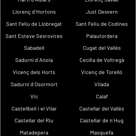
Llorenç d´Hortons
Just Desvern
Sant Feliu de Llobregat
Sant Feliu de Codines
Sant Esteve Sesrovires
Palautordera
Sabadell
Cugat del Vallès
Sadurní d´Anoia
Cecília de Voltregà
Vicenç dels Horts
Vicenç de Torelló
Sadurní d´Osormort
Vilada
Vic
Calaf
Castellbell i el Vilar
Castellar del Vallès
Castellar del Riu
Castellar de n´Hug
Matadepera
Masquefa