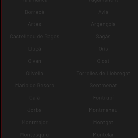
Borredà
Avià
Artés
Argençola
Castellnou de Bages
Sagàs
Lluçà
Orís
Olvan
Olost
Olivella
Torrelles de Llobregat
Maria de Besora
Sentmenat
Gaià
Fontrubí
Jorba
Montmaneu
Montmajor
Montgat
Montesquiu
Montclar