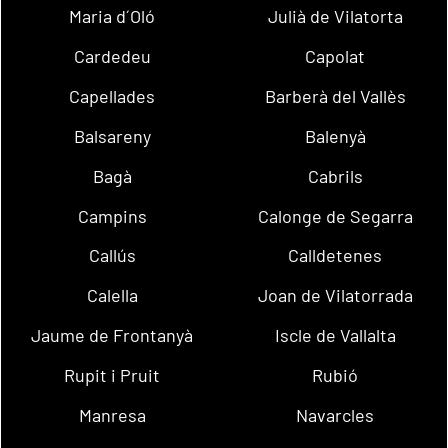
Maria d´Oló
Julià de Vilatorta
Cardedeu
Capolat
Capellades
Barberà del Vallès
Balsareny
Balenyà
Bagà
Cabrils
Campins
Calonge de Segarra
Callús
Calldetenes
Calella
Joan de Vilatorrada
Jaume de Frontanyà
Iscle de Vallalta
Rupit i Pruit
Rubió
Manresa
Navarcles