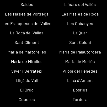
Saldes
Llinars del Vallès
Les Masíes de Voltregà
Les Masies de Roda
Les Franqueses del Vallès
Les Cabanyes
La Roca del Vallès
La Quar
Sant Climent
Sant Celoni
Maria de Martorelles
Maria de Palautordera
Maria de Miralles
Maria de Merlès
Viver i Serrateix
Vilobí del Penedès
Lliçà de Vall
Lliçà d´Amunt
El Bruc
Dosrius
Cubelles
Tordera