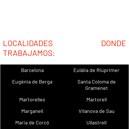
LOCALIDADES DONDE
TRABAJAMOS:
Barcelona
Eulàlia de Riuprimer
Eugènia de Berga
Santa Coloma de
Gramenet
Martorelles
Martorell
Marganell
Vilanova de Sau
Maria de Corcó
Ullastrell