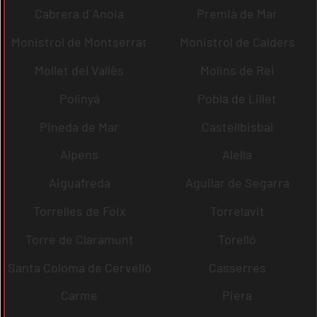
Cabrera d´Anoia
Premià de Mar
Monistrol de Montserrat
Monistrol de Calders
Mollet del Vallès
Molins de Rei
Polinyà
Pobla de Lillet
Pineda de Mar
Castellbisbal
Alpens
Alella
Aiguafreda
Aguilar de Segarra
Torrelles de Foix
Torrelavit
Torre de Claramunt
Torelló
Santa Coloma de Cervelló
Casserres
Carme
Piera