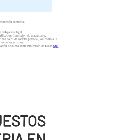
rospección comercial,
o obligación legal.
ctificación, limitación de tratamiento,
e sus datos de carácter personal, así como a la
iento de los mismos.
mación detallada sobre Protección de Datos
aquí
.
UESTOS
RIA EN