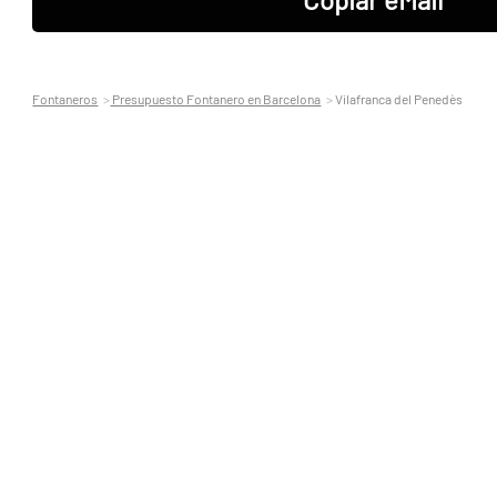
Fontaneros
Presupuesto Fontanero en Barcelona
Vilafranca del Penedès