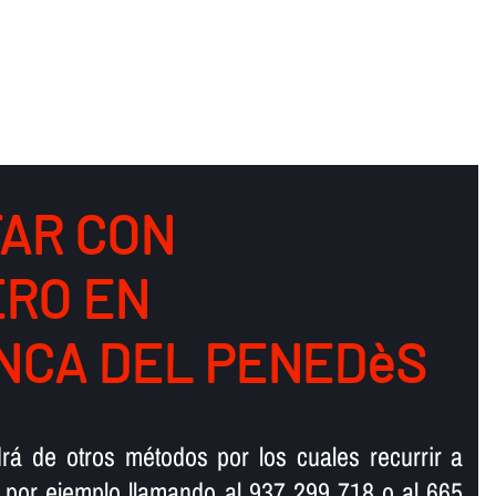
AR CON
RO EN
NCA DEL PENEDèS
rá de otros métodos por los cuales recurrir a
 por ejemplo llamando al 937 299 718 o al 665