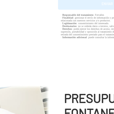
·
Responsable del tratamiento
: Fervalles
·
Finalidad
: gestionar el envío de información y p
relacionada con nuestros servicios y/o productos.
·
Legitimación
: consentimiento del interesado.
·
Destinatarios
: no se cederán datos a terceros, salv
·
Derechos
: podrá ejercer los derechos de acceso, re
supresión, portabilidad y oposición al tratamiento d
retirada del consentimiento prestado para el tratam
·
Información adicional
: puede consultar la infor
PRESUP
FONTANE