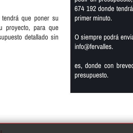
674 192 donde tendrá
 tendrá que poner su
primer minuto.
su proyecto, para que
supuesto detallado sin
O siempre podrá enviar
info@fervalles.
es, donde con breved
presupuesto.