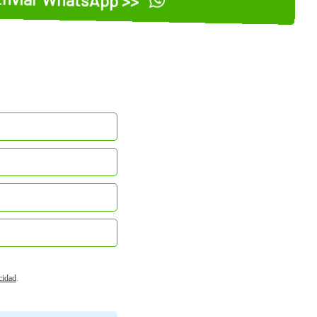
acidad
.