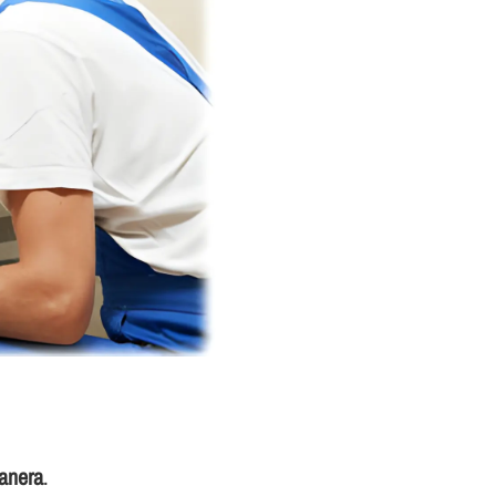
ranera
.