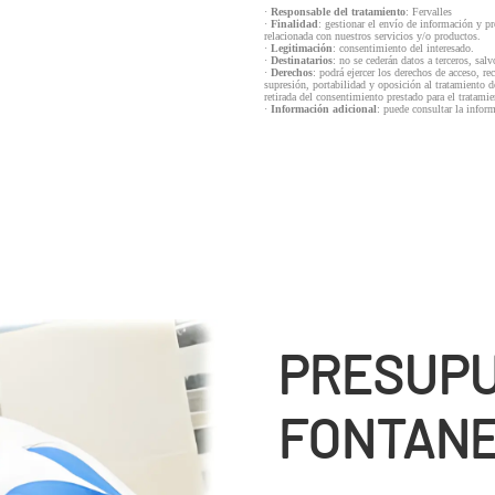
·
Responsable del tratamiento
: Fervalles
·
Finalidad
: gestionar el envío de información y p
relacionada con nuestros servicios y/o productos.
·
Legitimación
: consentimiento del interesado.
·
Destinatarios
: no se cederán datos a terceros, salv
·
Derechos
: podrá ejercer los derechos de acceso, re
supresión, portabilidad y oposición al tratamiento d
retirada del consentimiento prestado para el tratam
·
Información adicional
: puede consultar la infor
PRESUP
FONTANE