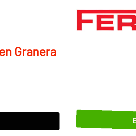
en Granera
E