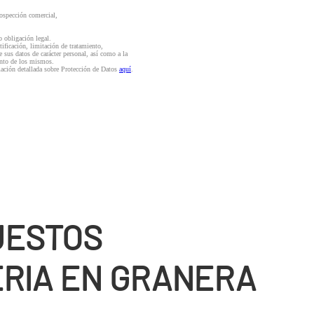
rospección comercial,
o obligación legal.
ctificación, limitación de tratamiento,
e sus datos de carácter personal, así como a la
iento de los mismos.
mación detallada sobre Protección de Datos
aquí
.
UESTOS
RIA EN GRANERA