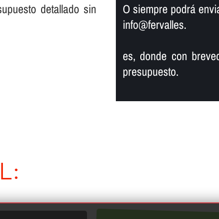
supuesto detallado sin
O siempre podrá enviar
info@fervalles.
es, donde con breved
presupuesto.
L: