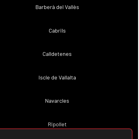
Barberà del Vallès
Cabrils
Calldetenes
Iscle de Vallalta
Navarcles
Ripollet