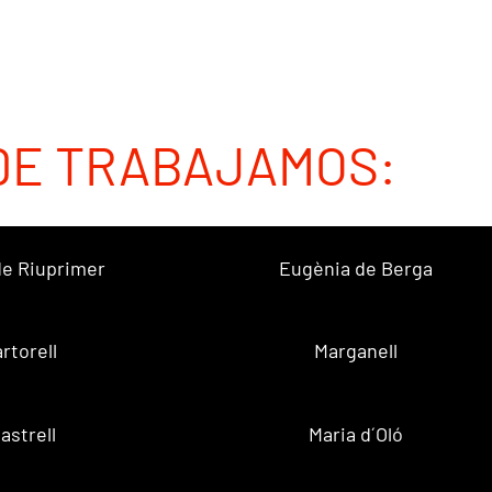
DE TRABAJAMOS:
 de Riuprimer
Eugènia de Berga
rtorell
Marganell
lastrell
Maria d´Oló