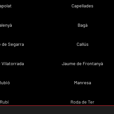
apolat
Capellades
alenyà
Bagà
 de Segarra
Callús
 Vilatorrada
Jaume de Frontanyà
Rubió
Manresa
Rubí
Roda de Ter