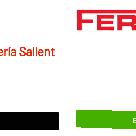
í­a Sallent
E