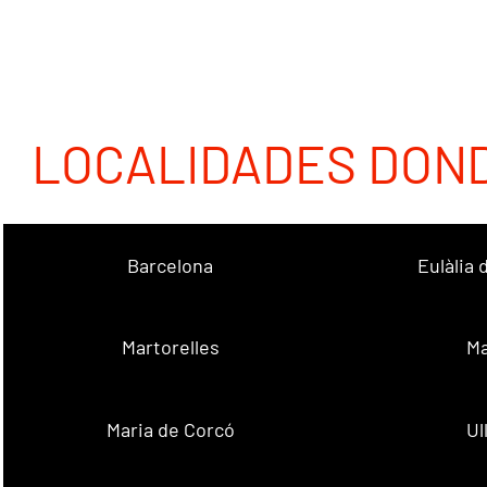
LOCALIDADES DON
Barcelona
Eulàlia
Martorelles
Ma
Maria de Corcó
Ul