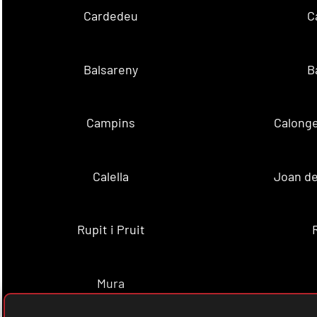
Cardedeu
C
Balsareny
B
Campins
Calonge
Calella
Joan de
Rupit i Pruit
Mura