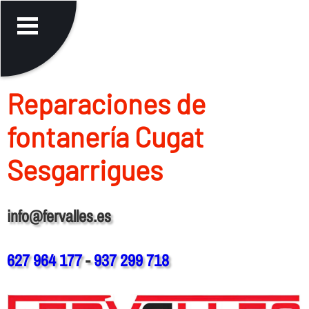
Reparaciones de
fontanerí­a Cugat
Sesgarrigues
info@fervalles.es
627 964 177
-
937 299 718