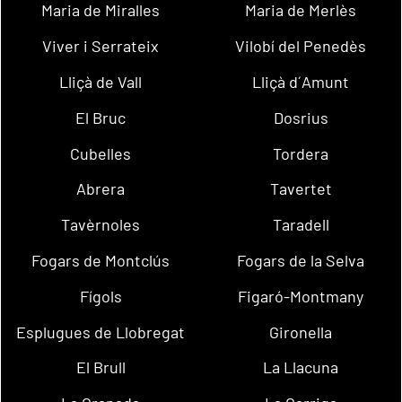
Maria de Miralles
Maria de Merlès
Viver i Serrateix
Vilobí del Penedès
Lliçà de Vall
Lliçà d´Amunt
El Bruc
Dosrius
Cubelles
Tordera
Abrera
Tavertet
Tavèrnoles
Taradell
Fogars de Montclús
Fogars de la Selva
Fígols
Figaró-Montmany
Esplugues de Llobregat
Gironella
El Brull
La Llacuna