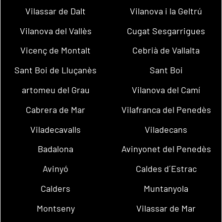
Vilassar de Dalt
Vilanova i la Geltrú
Vilanova del Vallès
Cugat Sesgarrigues
Vicenç de Montalt
Cebrià de Vallalta
Sant Boi de Lluçanès
Sant Boi
artomeu del Grau
Vilanova del Camí
Cabrera de Mar
Vilafranca del Penedès
Viladecavalls
Viladecans
Badalona
Avinyonet del Penedès
Avinyó
Caldes d´Estrac
Calders
Muntanyola
Montseny
Vilassar de Mar