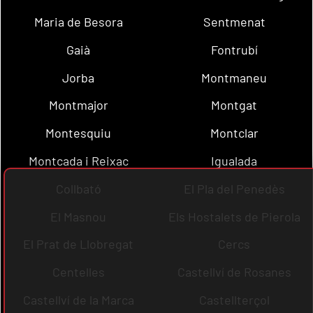
Maria de Besora
Sentmenat
Gaià
Fontrubí
Jorba
Montmaneu
Montmajor
Montgat
Montesquiu
Montclar
Montcada i Reixac
Igualada
Collbató
El Pla del Penedès
El Masnou
Els Hostalets de Pierola
El Prat de Llobregat
Cercs
Centelles
Castellví de Rosanes
Castellví de la Marca
Castellterçol