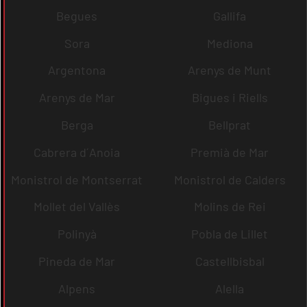
Begues
Gallifa
Sora
Mediona
Argentona
Arenys de Munt
Arenys de Mar
Bigues i Riells
Berga
Bellprat
Cabrera d´Anoia
Premià de Mar
Monistrol de Montserrat
Monistrol de Calders
Mollet del Vallès
Molins de Rei
Polinyà
Pobla de Lillet
Pineda de Mar
Castellbisbal
Alpens
Alella