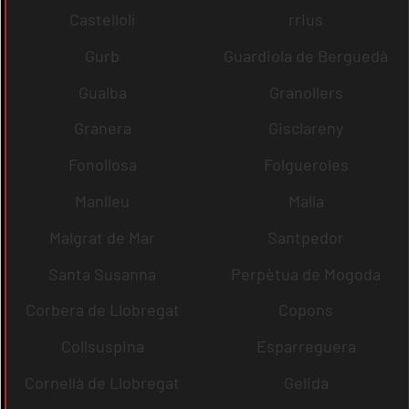
Castellolí
rrius
Gurb
Guardiola de Berguedà
Gualba
Granollers
Granera
Gisclareny
Fonollosa
Folgueroles
Manlleu
Malla
Malgrat de Mar
Santpedor
Santa Susanna
Perpètua de Mogoda
Corbera de Llobregat
Copons
Collsuspina
Esparreguera
Cornellà de Llobregat
Gelida