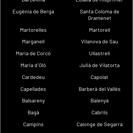
Eugènia de Berga
Santa Coloma de
Gramenet
Martorelles
Martorell
Marganell
Vilanova de Sau
Maria de Corcó
Ullastrell
Maria d´Oló
Julià de Vilatorta
Cardedeu
Capolat
Capellades
Barberà del Vallès
Balsareny
Balenyà
Bagà
Cabrils
Campins
Calonge de Segarra