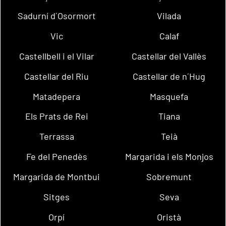
Sadurní d´Osormort
Vilada
Vic
Calaf
Castellbell i el Vilar
Castellar del Vallès
Castellar del Riu
Castellar de n´Hug
Matadepera
Masquefa
Els Prats de Rei
Tiana
Terrassa
Teià
Fe del Penedès
Margarida i els Monjos
Margarida de Montbui
Sobremunt
Sitges
Seva
Orpí
Oristà