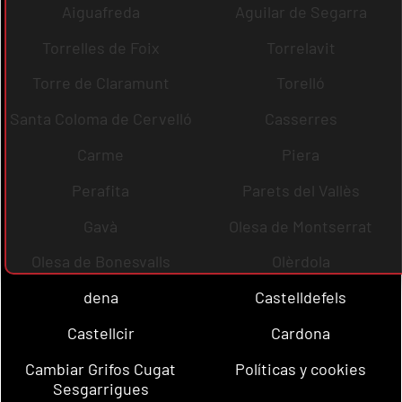
Aiguafreda
Aguilar de Segarra
Torrelles de Foix
Torrelavit
Torre de Claramunt
Torelló
Santa Coloma de Cervelló
Casserres
Carme
Piera
Perafita
Parets del Vallès
Gavà
Olesa de Montserrat
Olesa de Bonesvalls
Olèrdola
dena
Castelldefels
Castellcir
Cardona
Cambiar Grifos Cugat
Políticas y cookies
Sesgarrigues