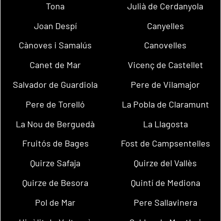
Tona
Julià de Cerdanyola
Joan Despí
Canyelles
Cànoves i Samalús
Canovelles
Canet de Mar
Vicenç de Castellet
Salvador de Guardiola
Pere de Vilamajor
Pere de Torelló
La Pobla de Claramunt
La Nou de Berguedà
La Llagosta
Fruitós de Bages
Fost de Campsentelles
Quirze Safaja
Quirze del Vallès
Quirze de Besora
Quintí de Mediona
Pol de Mar
Pere Sallavinera