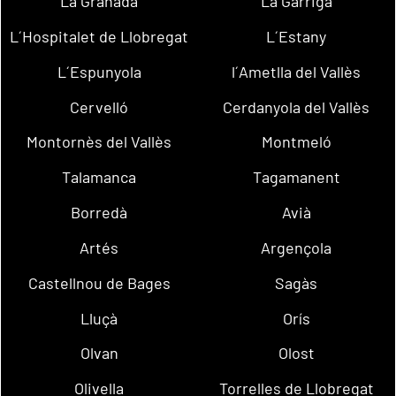
La Granada
La Garriga
L´Hospitalet de Llobregat
L´Estany
L´Espunyola
l´Ametlla del Vallès
Cervelló
Cerdanyola del Vallès
Montornès del Vallès
Montmeló
Talamanca
Tagamanent
Borredà
Avià
Artés
Argençola
Castellnou de Bages
Sagàs
Lluçà
Orís
Olvan
Olost
Olivella
Torrelles de Llobregat