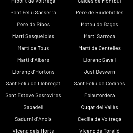
Hipòlit de Voltregà
Caldes de Montbui
Sant Feliu Sasserra
Pere de Riudebitlles
Pere de Ribes
Mateu de Bages
Martí Sesgueioles
Martí Sarroca
Martí de Tous
Martí de Centelles
Martí d´Albars
Llorenç Savall
Llorenç d´Hortons
Just Desvern
Sant Feliu de Llobregat
Sant Feliu de Codines
Sant Esteve Sesrovires
Palautordera
Sabadell
Cugat del Vallès
Sadurní d´Anoia
Cecília de Voltregà
Vicenç dels Horts
Vicenç de Torelló