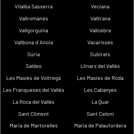
Vilalba Sasserra
Veciana
Vallromanes
Vallirana
Vallgorguina
Vallcebre
Vallbona d´Anoia
Vacarisses
Súria
Subirats
Saldes
Llinars del Vallès
Les Masíes de Voltregà
Les Masies de Roda
Les Franqueses del Vallès
Les Cabanyes
La Roca del Vallès
La Quar
Sant Climent
Sant Celoni
Maria de Martorelles
Maria de Palautordera