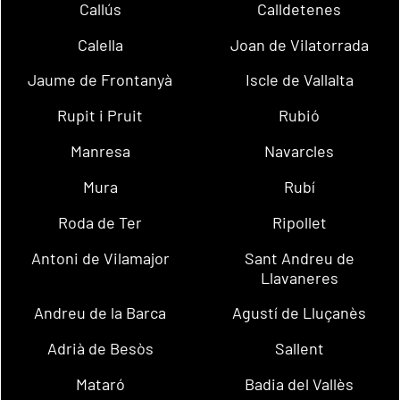
Callús
Calldetenes
Calella
Joan de Vilatorrada
Jaume de Frontanyà
Iscle de Vallalta
Rupit i Pruit
Rubió
Manresa
Navarcles
Mura
Rubí
Roda de Ter
Ripollet
Antoni de Vilamajor
Sant Andreu de
Llavaneres
Andreu de la Barca
Agustí de Lluçanès
Adrià de Besòs
Sallent
Mataró
Badia del Vallès