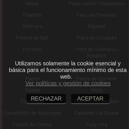
Navas
Palau-solità i Plegamans
Palafolls
Pacs del Penedès
Rellinars
Rajadell
Premià de Dalt
Prats de Lluçanès
Pontons
Pont de Vilomara i
Rocafort
Utilizamos solamente la cookie esencial y
Pujalt
Puigdàlber
básica para el funcionamiento mínimo de esta
web.
Papiol
Palma de Cervelló
Ver políticas y gestión de cookies
Pallejà
Moià
RECHAZAR
ACEPTAR
Castellgalí
Castellfullit del Boix
Castellfollit de Riubregós
Castellet i la Gornal
Castell de l´Areny
Puig-reig