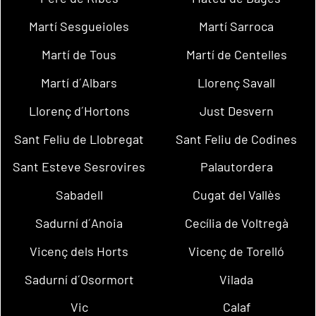
Martí Sesgueioles
Martí Sarroca
Martí de Tous
Martí de Centelles
Martí d´Albars
Llorenç Savall
Llorenç d´Hortons
Just Desvern
Sant Feliu de Llobregat
Sant Feliu de Codines
Sant Esteve Sesrovires
Palautordera
Sabadell
Cugat del Vallès
Sadurní d´Anoia
Cecília de Voltregà
Vicenç dels Horts
Vicenç de Torelló
Sadurní d´Osormort
Vilada
Vic
Calaf