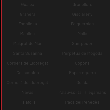
Gualba
Granollers
Granera
Gisclareny
Fonollosa
Folgueroles
Manlleu
Malla
Malgrat de Mar
Santpedor
Santa Susanna
Perpètua de Mogoda
Corbera de Llobregat
Copons
Collsuspina
Esparreguera
Cornellà de Llobregat
Gelida
Navas
Palau-solità i Plegamans
Palafolls
Pacs del Penedès