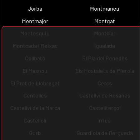
Jorba
Montmaneu
Montmajor
Montgat
Montesquiu
Montclar
Montcada i Reixac
Igualada
Collbató
El Pla del Penedès
El Masnou
Els Hostalets de Pierola
El Prat de Llobregat
Cercs
Centelles
Castellví de Rosanes
Castellví de la Marca
Castellterçol
Castellolí
rrius
Gurb
Guardiola de Berguedà