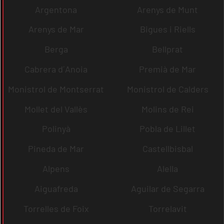
Argentona
Arenys de Munt
Arenys de Mar
Bigues i Riells
Berga
Bellprat
Cabrera d´Anoia
Premià de Mar
Monistrol de Montserrat
Monistrol de Calders
Mollet del Vallès
Molins de Rei
Polinyà
Pobla de Lillet
Pineda de Mar
Castellbisbal
Alpens
Alella
Aiguafreda
Aguilar de Segarra
Torrelles de Foix
Torrelavit