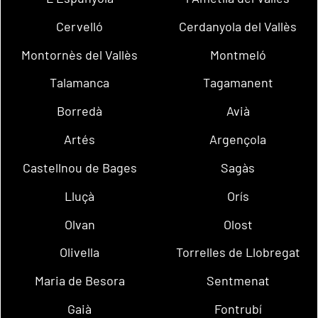
Cervelló
Cerdanyola del Vallès
Montornès del Vallès
Montmeló
Talamanca
Tagamanent
Borredà
Avià
Artés
Argençola
Castellnou de Bages
Sagàs
Lluçà
Orís
Olvan
Olost
Olivella
Torrelles de Llobregat
Maria de Besora
Sentmenat
Gaià
Fontrubí