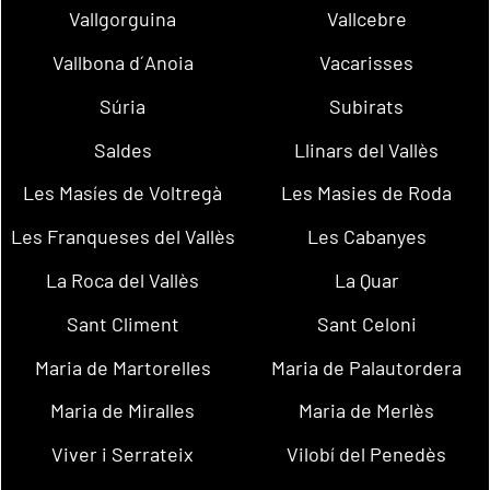
Vallgorguina
Vallcebre
Vallbona d´Anoia
Vacarisses
Súria
Subirats
Saldes
Llinars del Vallès
Les Masíes de Voltregà
Les Masies de Roda
Les Franqueses del Vallès
Les Cabanyes
La Roca del Vallès
La Quar
Sant Climent
Sant Celoni
Maria de Martorelles
Maria de Palautordera
Maria de Miralles
Maria de Merlès
Viver i Serrateix
Vilobí del Penedès