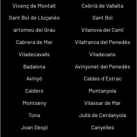
Vicenç de Montalt
Cebrià de Vallalta
Sant Boi de Lluçanès
Sant Boi
artomeu del Grau
Vilanova del Camí
Cabrera de Mar
Vilafranca del Penedès
Viladecavalls
Viladecans
Badalona
Avinyonet del Penedès
Avinyó
Caldes d´Estrac
Calders
Muntanyola
Montseny
Vilassar de Mar
Tona
Julià de Cerdanyola
Joan Despí
Canyelles