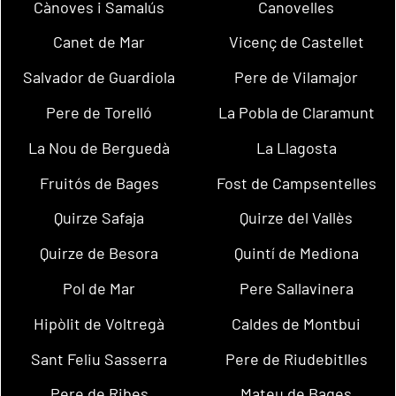
Cànoves i Samalús
Canovelles
Canet de Mar
Vicenç de Castellet
Salvador de Guardiola
Pere de Vilamajor
Pere de Torelló
La Pobla de Claramunt
La Nou de Berguedà
La Llagosta
Fruitós de Bages
Fost de Campsentelles
Quirze Safaja
Quirze del Vallès
Quirze de Besora
Quintí de Mediona
Pol de Mar
Pere Sallavinera
Hipòlit de Voltregà
Caldes de Montbui
Sant Feliu Sasserra
Pere de Riudebitlles
Pere de Ribes
Mateu de Bages