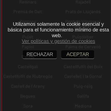
Rellinars
Rajadell
Premià de Dalt
Prats de Lluçanès
Pontons
Pont de Vilomara i
Utilizamos solamente la cookie esencial y
Rocafort
básica para el funcionamiento mínimo de esta
web.
Pujalt
Puigdàlber
Ver políticas y gestión de cookies
Papiol
Palma de Cervelló
RECHAZAR
ACEPTAR
Pallejà
Moià
Castellgalí
Castellfullit del Boix
Castellfollit de Riubregós
Castellet i la Gornal
Castell de l´Areny
Puig-reig
Begues
Gallifa
Sora
Mediona