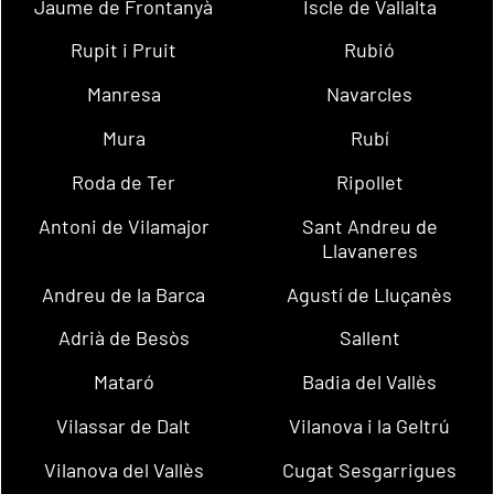
Jaume de Frontanyà
Iscle de Vallalta
Rupit i Pruit
Rubió
Manresa
Navarcles
Mura
Rubí
Roda de Ter
Ripollet
Antoni de Vilamajor
Sant Andreu de
Llavaneres
Andreu de la Barca
Agustí de Lluçanès
Adrià de Besòs
Sallent
Mataró
Badia del Vallès
Vilassar de Dalt
Vilanova i la Geltrú
Vilanova del Vallès
Cugat Sesgarrigues