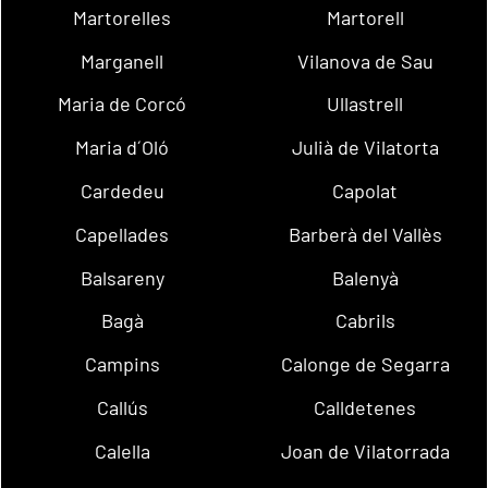
Martorelles
Martorell
Marganell
Vilanova de Sau
Maria de Corcó
Ullastrell
Maria d´Oló
Julià de Vilatorta
Cardedeu
Capolat
Capellades
Barberà del Vallès
Balsareny
Balenyà
Bagà
Cabrils
Campins
Calonge de Segarra
Callús
Calldetenes
Calella
Joan de Vilatorrada