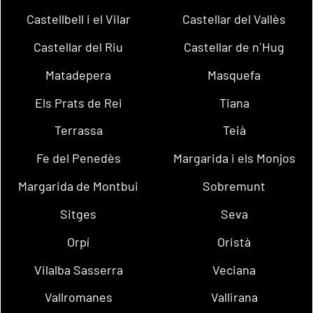
Castellbell i el Vilar
Castellar del Vallès
Castellar del Riu
Castellar de n´Hug
Matadepera
Masquefa
Els Prats de Rei
Tiana
Terrassa
Teià
Fe del Penedès
Margarida i els Monjos
Margarida de Montbui
Sobremunt
Sitges
Seva
Orpí
Oristà
Vilalba Sasserra
Veciana
Vallromanes
Vallirana