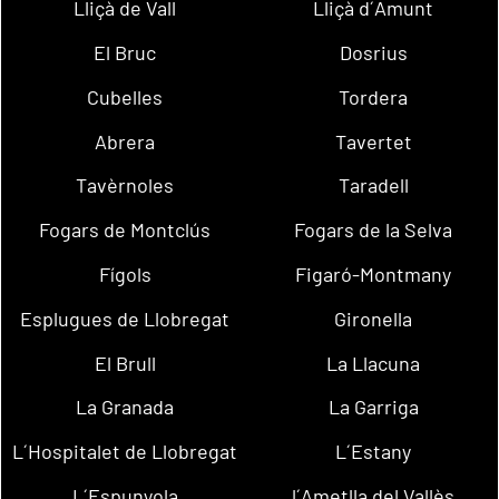
Lliçà de Vall
Lliçà d´Amunt
El Bruc
Dosrius
Cubelles
Tordera
Abrera
Tavertet
Tavèrnoles
Taradell
Fogars de Montclús
Fogars de la Selva
Fígols
Figaró-Montmany
Esplugues de Llobregat
Gironella
El Brull
La Llacuna
La Granada
La Garriga
L´Hospitalet de Llobregat
L´Estany
L´Espunyola
l´Ametlla del Vallès