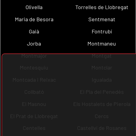
Olivella
Torrelles de Llobregat
Maria de Besora
Sentmenat
Gaià
Fontrubí
Jorba
Montmaneu
Montmajor
Montgat
Montesquiu
Montclar
Montcada i Reixac
Igualada
Collbató
El Pla del Penedès
El Masnou
Els Hostalets de Pierola
El Prat de Llobregat
Cercs
Centelles
Castellví de Rosanes