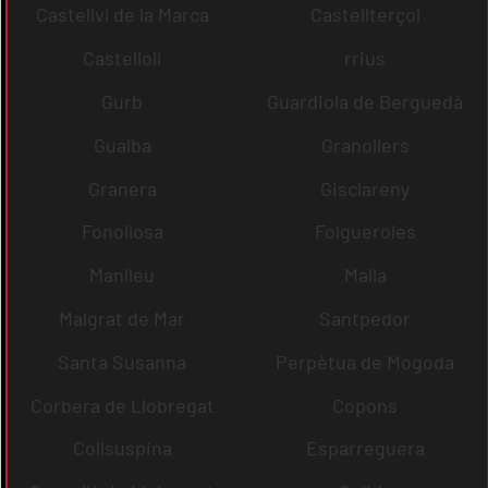
Castellví de la Marca
Castellterçol
Castellolí
rrius
Gurb
Guardiola de Berguedà
Gualba
Granollers
Granera
Gisclareny
Fonollosa
Folgueroles
Manlleu
Malla
Malgrat de Mar
Santpedor
Santa Susanna
Perpètua de Mogoda
Corbera de Llobregat
Copons
Collsuspina
Esparreguera