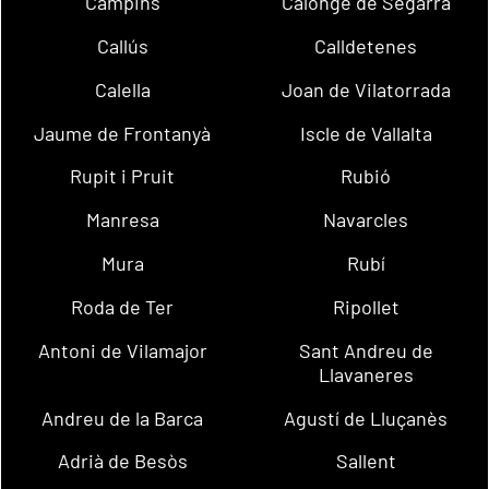
Campins
Calonge de Segarra
Callús
Calldetenes
Calella
Joan de Vilatorrada
Jaume de Frontanyà
Iscle de Vallalta
Rupit i Pruit
Rubió
Manresa
Navarcles
Mura
Rubí
Roda de Ter
Ripollet
Antoni de Vilamajor
Sant Andreu de
Llavaneres
Andreu de la Barca
Agustí de Lluçanès
Adrià de Besòs
Sallent