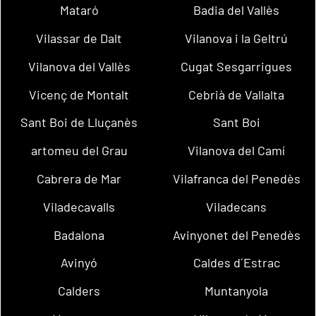
Mataró
Badia del Vallès
Vilassar de Dalt
Vilanova i la Geltrú
Vilanova del Vallès
Cugat Sesgarrigues
Vicenç de Montalt
Cebrià de Vallalta
Sant Boi de Lluçanès
Sant Boi
artomeu del Grau
Vilanova del Camí
Cabrera de Mar
Vilafranca del Penedès
Viladecavalls
Viladecans
Badalona
Avinyonet del Penedès
Avinyó
Caldes d´Estrac
Calders
Muntanyola