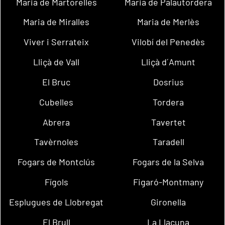
Maria de Martorelles
Maria de Palautordera
Maria de Miralles
Maria de Merlès
Viver i Serrateix
Vilobí del Penedès
Lliçà de Vall
Lliçà d´Amunt
El Bruc
Dosrius
Cubelles
Tordera
Abrera
Tavertet
Tavèrnoles
Taradell
Fogars de Montclús
Fogars de la Selva
Fígols
Figaró-Montmany
Esplugues de Llobregat
Gironella
El Brull
La Llacuna