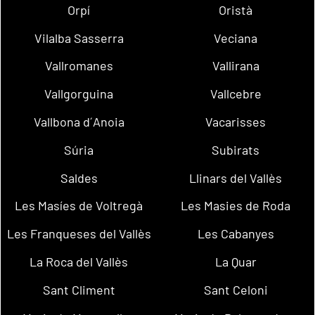
Orpí
Oristà
Vilalba Sasserra
Veciana
Vallromanes
Vallirana
Vallgorguina
Vallcebre
Vallbona d´Anoia
Vacarisses
Súria
Subirats
Saldes
Llinars del Vallès
Les Masíes de Voltregà
Les Masies de Roda
Les Franqueses del Vallès
Les Cabanyes
La Roca del Vallès
La Quar
Sant Climent
Sant Celoni