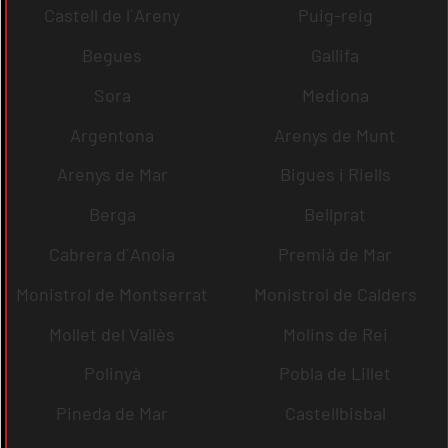
Castell de l´Areny
Puig-reig
Begues
Gallifa
Sora
Mediona
Argentona
Arenys de Munt
Arenys de Mar
Bigues i Riells
Berga
Bellprat
Cabrera d´Anoia
Premià de Mar
Monistrol de Montserrat
Monistrol de Calders
Mollet del Vallès
Molins de Rei
Polinyà
Pobla de Lillet
Pineda de Mar
Castellbisbal