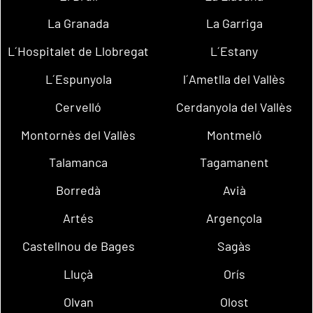
La Granada
La Garriga
L´Hospitalet de Llobregat
L´Estany
L´Espunyola
l´Ametlla del Vallès
Cervelló
Cerdanyola del Vallès
Montornès del Vallès
Montmeló
Talamanca
Tagamanent
Borredà
Avià
Artés
Argençola
Castellnou de Bages
Sagàs
Lluçà
Orís
Olvan
Olost