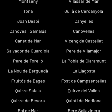
Montseny
Vilassar de Mar
Tona
Julià de Cerdanyola
Joan Despí
Canyelles
Cànoves i Samalús
Canovelles
Canet de Mar
Vicenç de Castellet
Salvador de Guardiola
Pere de Vilamajor
Pere de Torelló
La Pobla de Claramunt
La Nou de Berguedà
La Llagosta
Fruitós de Bages
Fost de Campsentelles
Quirze Safaja
Quirze del Vallès
Quirze de Besora
Quintí de Mediona
Pol de Mar
Pere Sallavinera