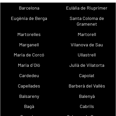
Barcelona
Eulàlia de Riuprimer
Eugènia de Berga
Santa Coloma de
Gramenet
Martorelles
Martorell
Marganell
Vilanova de Sau
Maria de Corcó
Ullastrell
Maria d´Oló
Julià de Vilatorta
Cardedeu
Capolat
Capellades
Barberà del Vallès
Balsareny
Balenyà
Bagà
Cabrils