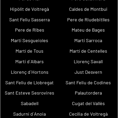
Hipòlit de Voltregà
Caldes de Montbui
Sant Feliu Sasserra
Pere de Riudebitlles
Pere de Ribes
Mateu de Bages
Martí Sesgueioles
Martí Sarroca
Martí de Tous
Martí de Centelles
Martí d´Albars
Llorenç Savall
Llorenç d´Hortons
Just Desvern
Sant Feliu de Llobregat
Sant Feliu de Codines
Sant Esteve Sesrovires
Palautordera
Sabadell
Cugat del Vallès
Sadurní d´Anoia
Cecília de Voltregà