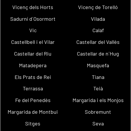
Vicenç dels Horts
Vicenç de Torelló
Sadurní d´Osormort
Vilada
Vic
Calaf
Castellbell i el Vilar
Castellar del Vallès
Castellar del Riu
Castellar de n´Hug
Matadepera
Masquefa
Els Prats de Rei
Tiana
Terrassa
Teià
Fe del Penedès
Margarida i els Monjos
Margarida de Montbui
Sobremunt
Sitges
Seva