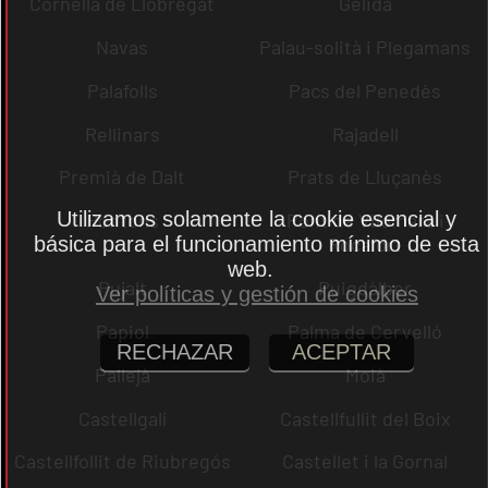
Cornellà de Llobregat
Gelida
Navas
Palau-solità i Plegamans
Palafolls
Pacs del Penedès
Rellinars
Rajadell
Premià de Dalt
Prats de Lluçanès
Utilizamos solamente la cookie esencial y
Pontons
Pont de Vilomara i
básica para el funcionamiento mínimo de esta
Rocafort
web.
Pujalt
Puigdàlber
Ver políticas y gestión de cookies
Papiol
Palma de Cervelló
RECHAZAR
ACEPTAR
Pallejà
Moià
Castellgalí
Castellfullit del Boix
Castellfollit de Riubregós
Castellet i la Gornal