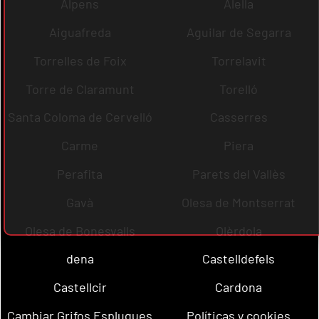
Alpens
Alella
Aiguafreda
Aguilar de Segarra
Torrelles de Foix
Torrelavit
Torre de Claramunt
Torelló
Santa Coloma de Cervelló
Casserres
Carme
Piera
Perafita
Parets del Vallès
Gavà
Olesa de Montserrat
Olesa de Bonesvalls
Olèrdola
dena
Castelldefels
Castellcir
Cardona
Cambiar Grifos Esplugues
Políticas y cookies