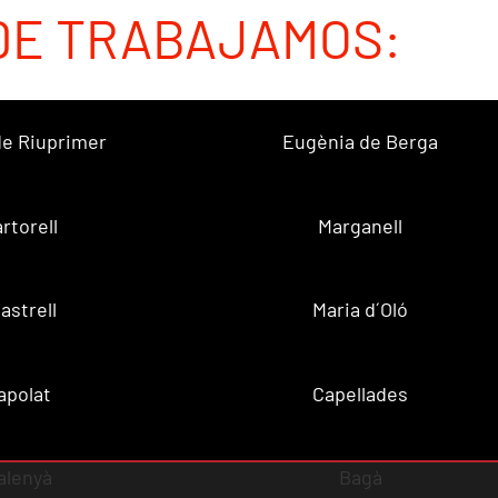
DE TRABAJAMOS:
 de Riuprimer
Eugènia de Berga
rtorell
Marganell
lastrell
Maria d´Oló
apolat
Capellades
alenyà
Bagà