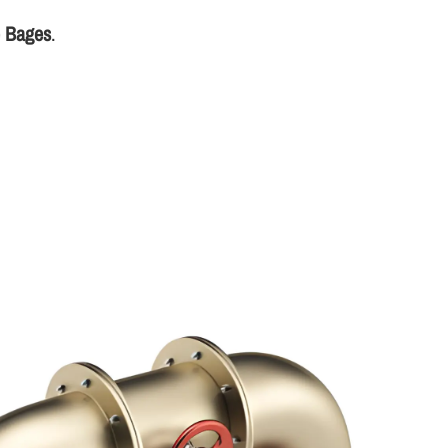
e Bages
.