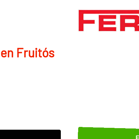
en Fruitós
E