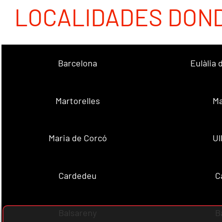
LOCALIDADES DON
Barcelona
Eulàlia
Martorelles
Ma
Maria de Corcó
Ul
Cardedeu
C
Balsareny
B