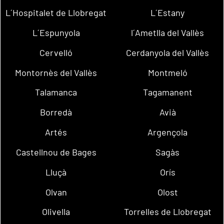
L´Hospitalet de Llobregat
L´Estany
L´Espunyola
l´Ametlla del Vallès
Cervelló
Cerdanyola del Vallès
Montornès del Vallès
Montmeló
Talamanca
Tagamanent
Borredà
Avià
Artés
Argençola
Castellnou de Bages
Sagàs
Lluçà
Orís
Olvan
Olost
Olivella
Torrelles de Llobregat