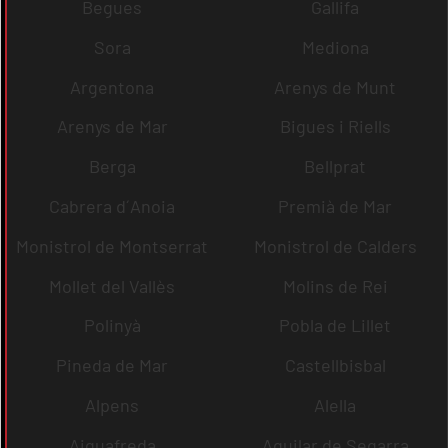
Begues
Gallifa
Sora
Mediona
Argentona
Arenys de Munt
Arenys de Mar
Bigues i Riells
Berga
Bellprat
Cabrera d´Anoia
Premià de Mar
Monistrol de Montserrat
Monistrol de Calders
Mollet del Vallès
Molins de Rei
Polinyà
Pobla de Lillet
Pineda de Mar
Castellbisbal
Alpens
Alella
Aiguafreda
Aguilar de Segarra