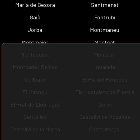
Maria de Besora
Sentmenat
Gaià
Fontrubí
Jorba
Montmaneu
Montmajor
Montgat
Montesquiu
Montclar
Montcada i Reixac
Igualada
Collbató
El Pla del Penedès
El Masnou
Els Hostalets de Pierola
El Prat de Llobregat
Cercs
Centelles
Castellví de Rosanes
Castellví de la Marca
Castellterçol