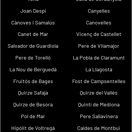
Joan Despí
Canyelles
Cànoves i Samalús
Canovelles
Canet de Mar
Vicenç de Castellet
Salvador de Guardiola
Pere de Vilamajor
Pere de Torelló
La Pobla de Claramunt
La Nou de Berguedà
La Llagosta
Fruitós de Bages
Fost de Campsentelles
Quirze Safaja
Quirze del Vallès
Quirze de Besora
Quintí de Mediona
Pol de Mar
Pere Sallavinera
Hipòlit de Voltregà
Caldes de Montbui