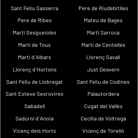
Sant Feliu Sasserra
Pere de Riudebitlles
Pere de Ribes
Mateu de Bages
Martí Sesgueioles
Martí Sarroca
Martí de Tous
Martí de Centelles
Martí d´Albars
Llorenç Savall
Llorenç d´Hortons
Just Desvern
Sant Feliu de Llobregat
Sant Feliu de Codines
Sant Esteve Sesrovires
Palautordera
Sabadell
Cugat del Vallès
Sadurní d´Anoia
Cecília de Voltregà
Vicenç dels Horts
Vicenç de Torelló