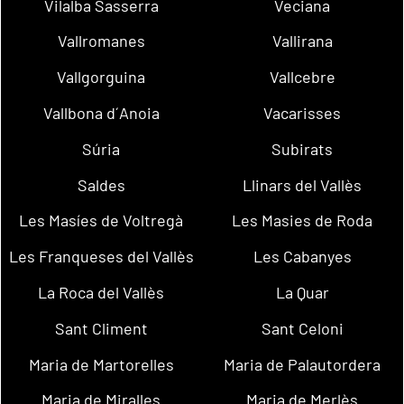
Vilalba Sasserra
Veciana
Vallromanes
Vallirana
Vallgorguina
Vallcebre
Vallbona d´Anoia
Vacarisses
Súria
Subirats
Saldes
Llinars del Vallès
Les Masíes de Voltregà
Les Masies de Roda
Les Franqueses del Vallès
Les Cabanyes
La Roca del Vallès
La Quar
Sant Climent
Sant Celoni
Maria de Martorelles
Maria de Palautordera
Maria de Miralles
Maria de Merlès