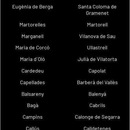
Eugènia de Berga
Santa Coloma de
Gramenet
Martorelles
Martorell
Marganell
Vilanova de Sau
Maria de Corcó
Ullastrell
Maria d´Oló
Julià de Vilatorta
Cardedeu
Capolat
Capellades
Barberà del Vallès
Balsareny
Balenyà
Bagà
Cabrils
Campins
Calonge de Segarra
Callús
Calldetenes