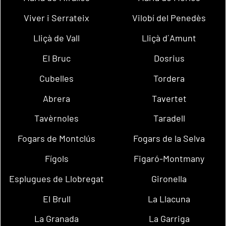
Viver i Serrateix
Vilobí del Penedès
Lliçà de Vall
Lliçà d´Amunt
El Bruc
Dosrius
Cubelles
Tordera
Abrera
Tavertet
Tavèrnoles
Taradell
Fogars de Montclús
Fogars de la Selva
Fígols
Figaró-Montmany
Esplugues de Llobregat
Gironella
El Brull
La Llacuna
La Granada
La Garriga