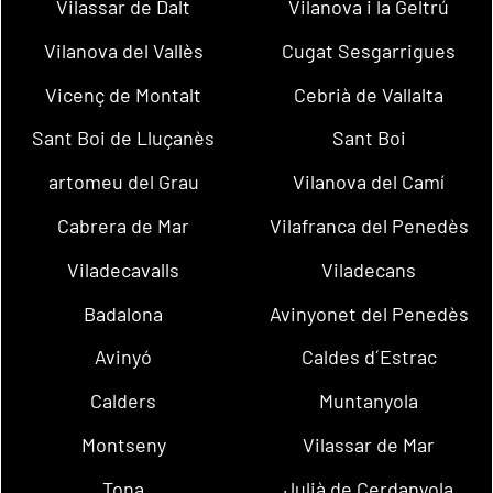
Vilassar de Dalt
Vilanova i la Geltrú
Vilanova del Vallès
Cugat Sesgarrigues
Vicenç de Montalt
Cebrià de Vallalta
Sant Boi de Lluçanès
Sant Boi
artomeu del Grau
Vilanova del Camí
Cabrera de Mar
Vilafranca del Penedès
Viladecavalls
Viladecans
Badalona
Avinyonet del Penedès
Avinyó
Caldes d´Estrac
Calders
Muntanyola
Montseny
Vilassar de Mar
Tona
Julià de Cerdanyola