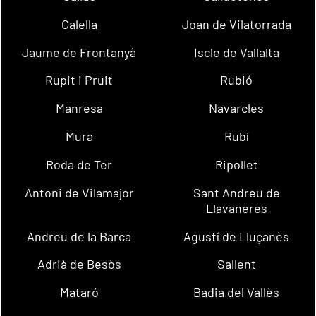
Calella
Joan de Vilatorrada
Jaume de Frontanyà
Iscle de Vallalta
Rupit i Pruit
Rubió
Manresa
Navarcles
Mura
Rubí
Roda de Ter
Ripollet
Antoni de Vilamajor
Sant Andreu de
Llavaneres
Andreu de la Barca
Agustí de Lluçanès
Adrià de Besòs
Sallent
Mataró
Badia del Vallès