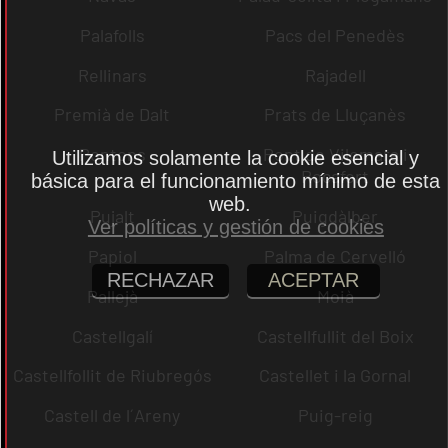
Palafolls
Pacs del Penedès
Rellinars
Rajadell
Premià de Dalt
Prats de Lluçanès
Pontons
Pont de Vilomara i
Utilizamos solamente la cookie esencial y
Rocafort
básica para el funcionamiento mínimo de esta
web.
Pujalt
Puigdàlber
Ver políticas y gestión de cookies
Papiol
Palma de Cervelló
RECHAZAR
ACEPTAR
Pallejà
Moià
Castellgalí
Castellfullit del Boix
Castellfollit de Riubregós
Castellet i la Gornal
Castell de l´Areny
Puig-reig