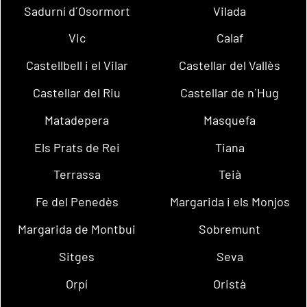
Sadurní d´Osormort
Vilada
Vic
Calaf
Castellbell i el Vilar
Castellar del Vallès
Castellar del Riu
Castellar de n´Hug
Matadepera
Masquefa
Els Prats de Rei
Tiana
Terrassa
Teià
Fe del Penedès
Margarida i els Monjos
Margarida de Montbui
Sobremunt
Sitges
Seva
Orpí
Oristà