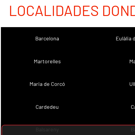
LOCALIDADES DON
Barcelona
Eulàlia
Martorelles
Ma
Maria de Corcó
Ul
Cardedeu
C
Balsareny
B