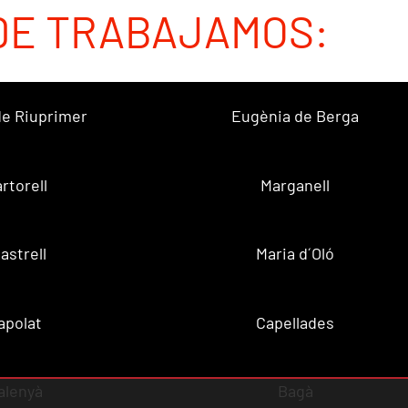
DE TRABAJAMOS:
 de Riuprimer
Eugènia de Berga
rtorell
Marganell
lastrell
Maria d´Oló
apolat
Capellades
alenyà
Bagà