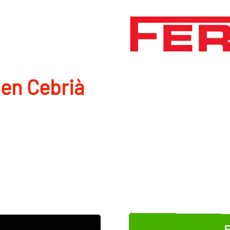
en Cebrià
E