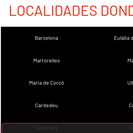
LOCALIDADES DON
Barcelona
Eulàlia
Martorelles
Ma
Maria de Corcó
Ul
Cardedeu
C
Balsareny
B