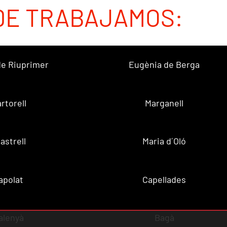
DE TRABAJAMOS:
 de Riuprimer
Eugènia de Berga
rtorell
Marganell
lastrell
Maria d´Oló
apolat
Capellades
alenyà
Bagà