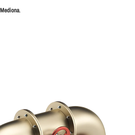
e Mediona
.