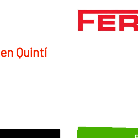
en Quintí
E