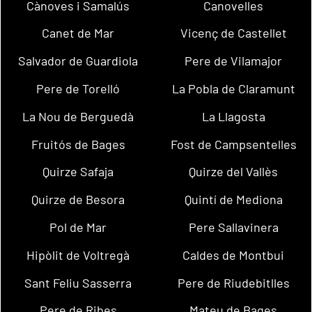
Cànoves i Samalús
Canovelles
Canet de Mar
Vicenç de Castellet
Salvador de Guardiola
Pere de Vilamajor
Pere de Torelló
La Pobla de Claramunt
La Nou de Berguedà
La Llagosta
Fruitós de Bages
Fost de Campsentelles
Quirze Safaja
Quirze del Vallès
Quirze de Besora
Quintí de Mediona
Pol de Mar
Pere Sallavinera
Hipòlit de Voltregà
Caldes de Montbui
Sant Feliu Sasserra
Pere de Riudebitlles
Pere de Ribes
Mateu de Bages