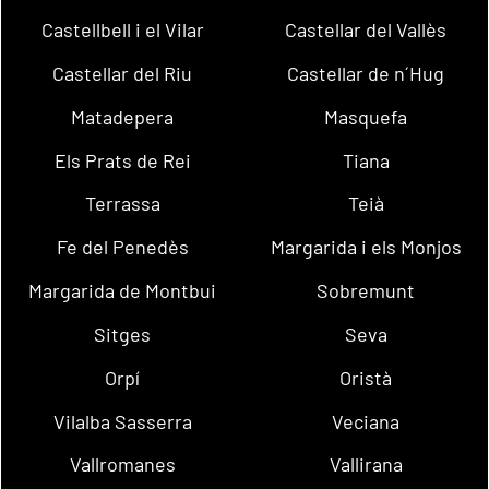
Castellbell i el Vilar
Castellar del Vallès
Castellar del Riu
Castellar de n´Hug
Matadepera
Masquefa
Els Prats de Rei
Tiana
Terrassa
Teià
Fe del Penedès
Margarida i els Monjos
Margarida de Montbui
Sobremunt
Sitges
Seva
Orpí
Oristà
Vilalba Sasserra
Veciana
Vallromanes
Vallirana