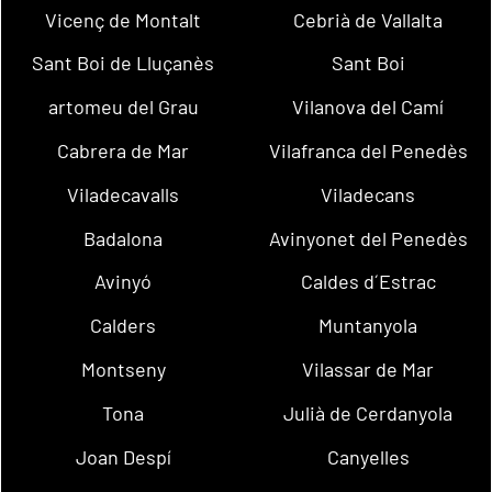
Vicenç de Montalt
Cebrià de Vallalta
Sant Boi de Lluçanès
Sant Boi
artomeu del Grau
Vilanova del Camí
Cabrera de Mar
Vilafranca del Penedès
Viladecavalls
Viladecans
Badalona
Avinyonet del Penedès
Avinyó
Caldes d´Estrac
Calders
Muntanyola
Montseny
Vilassar de Mar
Tona
Julià de Cerdanyola
Joan Despí
Canyelles