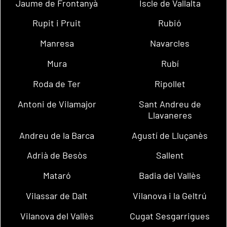
Jaume de Frontanyà
Iscle de Vallalta
Rupit i Pruit
Rubió
Manresa
Navarcles
Mura
Rubí
Roda de Ter
Ripollet
Antoni de Vilamajor
Sant Andreu de
Llavaneres
Andreu de la Barca
Agustí de Lluçanès
Adrià de Besòs
Sallent
Mataró
Badia del Vallès
Vilassar de Dalt
Vilanova i la Geltrú
Vilanova del Vallès
Cugat Sesgarrigues