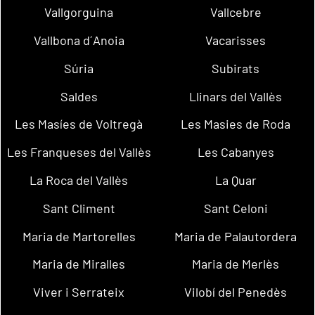
Vallgorguina
Vallcebre
Vallbona d´Anoia
Vacarisses
Súria
Subirats
Saldes
Llinars del Vallès
Les Masíes de Voltregà
Les Masies de Roda
Les Franqueses del Vallès
Les Cabanyes
La Roca del Vallès
La Quar
Sant Climent
Sant Celoni
Maria de Martorelles
Maria de Palautordera
Maria de Miralles
Maria de Merlès
Viver i Serrateix
Vilobí del Penedès