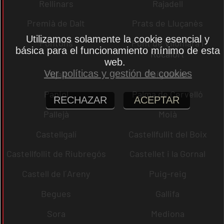
Rellinars
Rajadell
Premià de Dalt
Prats de Lluçanès
Utilizamos solamente la cookie esencial y
Pontons
Pont de Vilomara i
básica para el funcionamiento mínimo de esta
Rocafort
web.
Ver políticas y gestión de cookies
Pujalt
Puigdàlber
Papiol
Palma de Cervelló
RECHAZAR
ACEPTAR
Pallejà
Moià
Castellgalí
Castellfullit del Boix
Castellfollit de Riubregós
Castellet i la Gornal
Castell de l´Areny
Puig-reig
Begues
Gallifa
Sora
Mediona