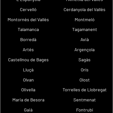
Cervelló
Cerdanyola del Vallès
Montornès del Vallès
Montmeló
Talamanca
Tagamanent
Borredà
Avià
Artés
Argençola
Castellnou de Bages
Sagàs
Lluçà
Orís
Olvan
Olost
Olivella
Torrelles de Llobregat
Maria de Besora
Sentmenat
Gaià
Fontrubí