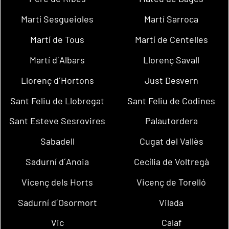
Martí Sesgueioles
Martí Sarroca
Martí de Tous
Martí de Centelles
Martí d´Albars
Llorenç Savall
Llorenç d´Hortons
Just Desvern
Sant Feliu de Llobregat
Sant Feliu de Codines
Sant Esteve Sesrovires
Palautordera
Sabadell
Cugat del Vallès
Sadurní d´Anoia
Cecília de Voltregà
Vicenç dels Horts
Vicenç de Torelló
Sadurní d´Osormort
Vilada
Vic
Calaf