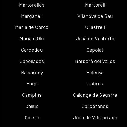
Martorelles
Martorell
Marganell
Vilanova de Sau
Maria de Corcó
Ullastrell
Maria d´Oló
Julià de Vilatorta
Cardedeu
Capolat
Capellades
Barberà del Vallès
Balsareny
Balenyà
Bagà
Cabrils
Campins
Calonge de Segarra
Callús
Calldetenes
Calella
Joan de Vilatorrada