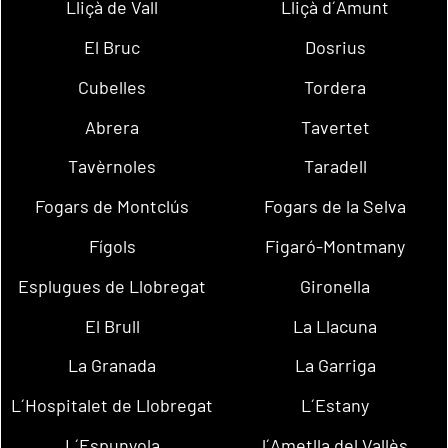
Lliçà de Vall
Lliçà d´Amunt
El Bruc
Dosrius
Cubelles
Tordera
Abrera
Tavertet
Tavèrnoles
Taradell
Fogars de Montclús
Fogars de la Selva
Fígols
Figaró-Montmany
Esplugues de Llobregat
Gironella
El Brull
La Llacuna
La Granada
La Garriga
L´Hospitalet de Llobregat
L´Estany
L´Espunyola
l´Ametlla del Vallès