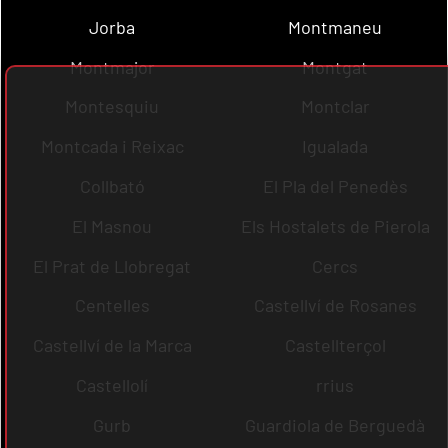
Jorba
Montmaneu
Montmajor
Montgat
Montesquiu
Montclar
Montcada i Reixac
Igualada
Collbató
El Pla del Penedès
El Masnou
Els Hostalets de Pierola
El Prat de Llobregat
Cercs
Centelles
Castellví de Rosanes
Castellví de la Marca
Castellterçol
Castellolí
rrius
Gurb
Guardiola de Berguedà