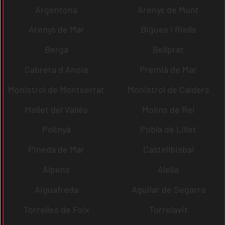
Argentona
Arenys de Munt
Arenys de Mar
Bigues i Riells
Berga
Bellprat
Cabrera d´Anoia
Premià de Mar
Monistrol de Montserrat
Monistrol de Calders
Mollet del Vallès
Molins de Rei
Polinyà
Pobla de Lillet
Pineda de Mar
Castellbisbal
Alpens
Alella
Aiguafreda
Aguilar de Segarra
Torrelles de Foix
Torrelavit