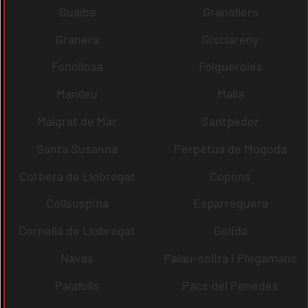
Gualba
Granollers
Granera
Gisclareny
Fonollosa
Folgueroles
Manlleu
Malla
Malgrat de Mar
Santpedor
Santa Susanna
Perpètua de Mogoda
Corbera de Llobregat
Copons
Collsuspina
Esparreguera
Cornellà de Llobregat
Gelida
Navas
Palau-solità i Plegamans
Palafolls
Pacs del Penedès