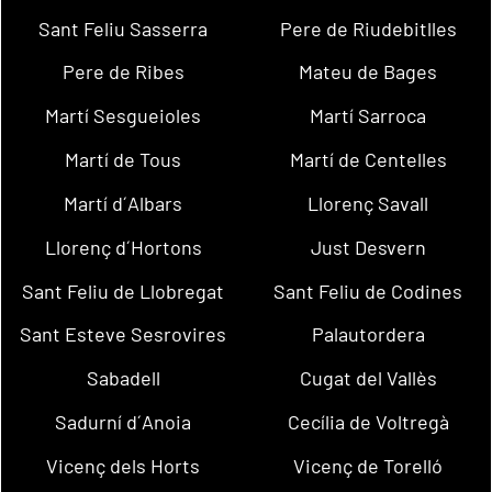
Sant Feliu Sasserra
Pere de Riudebitlles
Pere de Ribes
Mateu de Bages
Martí Sesgueioles
Martí Sarroca
Martí de Tous
Martí de Centelles
Martí d´Albars
Llorenç Savall
Llorenç d´Hortons
Just Desvern
Sant Feliu de Llobregat
Sant Feliu de Codines
Sant Esteve Sesrovires
Palautordera
Sabadell
Cugat del Vallès
Sadurní d´Anoia
Cecília de Voltregà
Vicenç dels Horts
Vicenç de Torelló