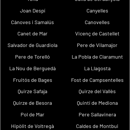
Joan Despí
Canyelles
Cànoves i Samalús
Canovelles
Canet de Mar
Vicenç de Castellet
Salvador de Guardiola
Pere de Vilamajor
Pere de Torelló
La Pobla de Claramunt
La Nou de Berguedà
La Llagosta
Fruitós de Bages
Fost de Campsentelles
Quirze Safaja
Quirze del Vallès
Quirze de Besora
Quintí de Mediona
Pol de Mar
Pere Sallavinera
Hipòlit de Voltregà
Caldes de Montbui