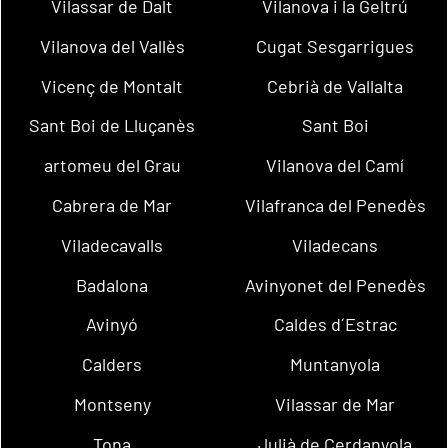
Vilassar de Dalt
Vilanova i la Geltrú
Vilanova del Vallès
Cugat Sesgarrigues
Vicenç de Montalt
Cebrià de Vallalta
Sant Boi de Lluçanès
Sant Boi
artomeu del Grau
Vilanova del Camí
Cabrera de Mar
Vilafranca del Penedès
Viladecavalls
Viladecans
Badalona
Avinyonet del Penedès
Avinyó
Caldes d´Estrac
Calders
Muntanyola
Montseny
Vilassar de Mar
Tona
Julià de Cerdanyola