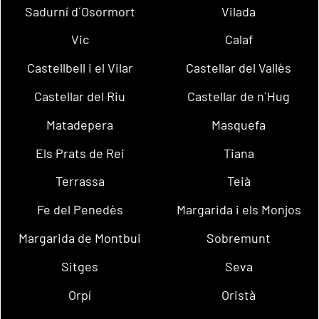
Sadurní d´Osormort
Vilada
Vic
Calaf
Castellbell i el Vilar
Castellar del Vallès
Castellar del Riu
Castellar de n´Hug
Matadepera
Masquefa
Els Prats de Rei
Tiana
Terrassa
Teià
Fe del Penedès
Margarida i els Monjos
Margarida de Montbui
Sobremunt
Sitges
Seva
Orpí
Oristà