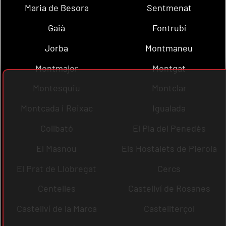
Maria de Besora
Sentmenat
Gaià
Fontrubí
Jorba
Montmaneu
Montmajor
Montgat
Montesquiu
Montclar
Montcada i Reixac
Igualada
Collbató
El Pla del Penedès
El Masnou
Els Hostalets de Pierola
El Prat de Llobregat
Cercs
Centelles
Castellví de Rosanes
Castellví de la Marca
Castellterçol