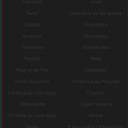
Castellolí
rrius
Gurb
Guardiola de Berguedà
Gualba
Granollers
Granera
Gisclareny
Fonollosa
Folgueroles
Manlleu
Malla
Malgrat de Mar
Santpedor
Santa Susanna
Perpètua de Mogoda
Corbera de Llobregat
Copons
Collsuspina
Esparreguera
Cornellà de Llobregat
Gelida
Navas
Palau-solità i Plegamans