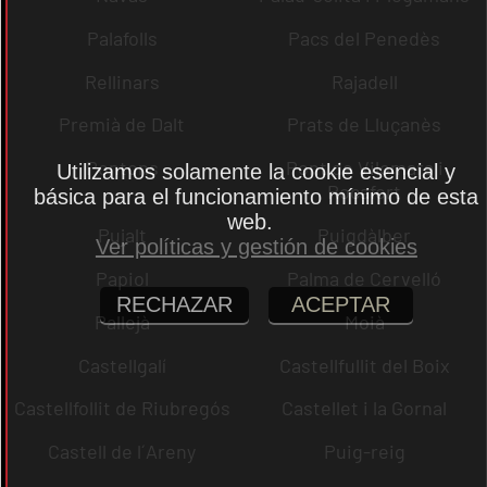
Palafolls
Pacs del Penedès
Rellinars
Rajadell
Premià de Dalt
Prats de Lluçanès
Pontons
Pont de Vilomara i
Utilizamos solamente la cookie esencial y
Rocafort
básica para el funcionamiento mínimo de esta
web.
Pujalt
Puigdàlber
Ver políticas y gestión de cookies
Papiol
Palma de Cervelló
RECHAZAR
ACEPTAR
Pallejà
Moià
Castellgalí
Castellfullit del Boix
Castellfollit de Riubregós
Castellet i la Gornal
Castell de l´Areny
Puig-reig