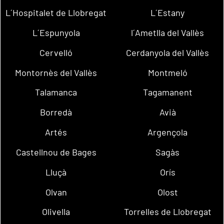
L´Hospitalet de Llobregat
L´Estany
L´Espunyola
l´Ametlla del Vallès
Cervelló
Cerdanyola del Vallès
Montornès del Vallès
Montmeló
Talamanca
Tagamanent
Borredà
Avià
Artés
Argençola
Castellnou de Bages
Sagàs
Lluçà
Orís
Olvan
Olost
Olivella
Torrelles de Llobregat