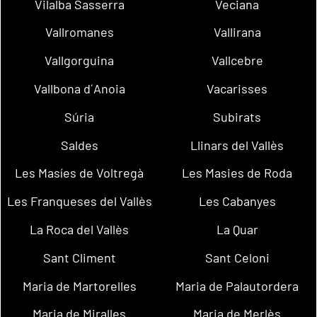
Vilalba Sasserra
Veciana
Vallromanes
Vallirana
Vallgorguina
Vallcebre
Vallbona d´Anoia
Vacarisses
Súria
Subirats
Saldes
Llinars del Vallès
Les Masíes de Voltregà
Les Masies de Roda
Les Franqueses del Vallès
Les Cabanyes
La Roca del Vallès
La Quar
Sant Climent
Sant Celoni
Maria de Martorelles
Maria de Palautordera
Maria de Miralles
Maria de Merlès