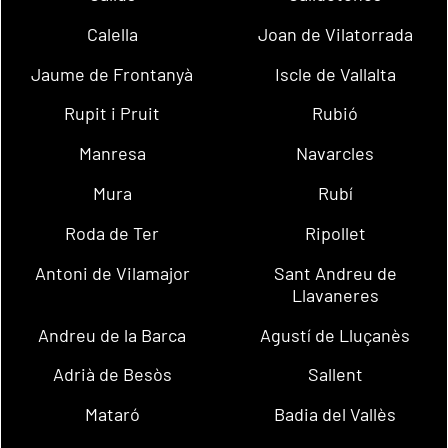
Calella
Joan de Vilatorrada
Jaume de Frontanyà
Iscle de Vallalta
Rupit i Pruit
Rubió
Manresa
Navarcles
Mura
Rubí
Roda de Ter
Ripollet
Antoni de Vilamajor
Sant Andreu de
Llavaneres
Andreu de la Barca
Agustí de Lluçanès
Adrià de Besòs
Sallent
Mataró
Badia del Vallès