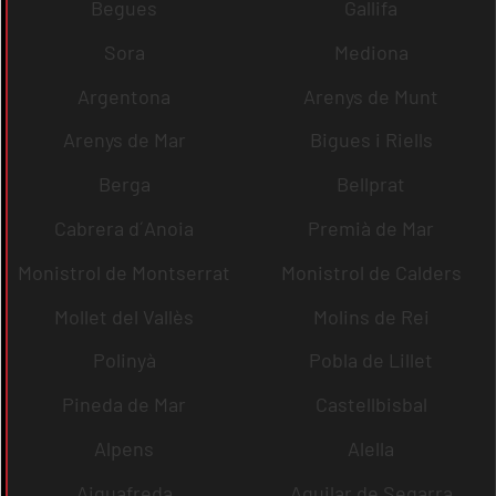
Begues
Gallifa
Sora
Mediona
Argentona
Arenys de Munt
Arenys de Mar
Bigues i Riells
Berga
Bellprat
Cabrera d´Anoia
Premià de Mar
Monistrol de Montserrat
Monistrol de Calders
Mollet del Vallès
Molins de Rei
Polinyà
Pobla de Lillet
Pineda de Mar
Castellbisbal
Alpens
Alella
Aiguafreda
Aguilar de Segarra