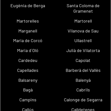
Eugènia de Berga
Santa Coloma de
Gramenet
Martorelles
Martorell
Marganell
Vilanova de Sau
Maria de Corcó
Ullastrell
Maria d´Oló
Julià de Vilatorta
Cardedeu
Capolat
Capellades
Barberà del Vallès
Balsareny
Balenyà
Bagà
Cabrils
Campins
Calonge de Segarra
Callús
Calldetenes