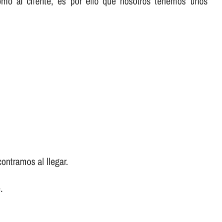
omo al cliente, es por ello que nosotros tenemos unos
ontramos al llegar.
.