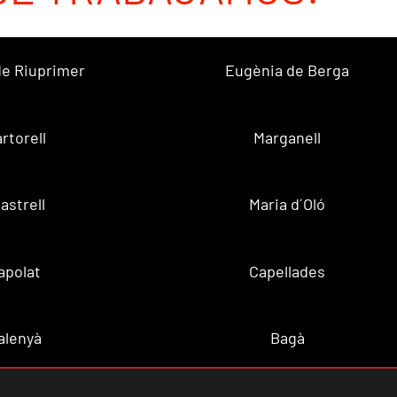
 de Riuprimer
Eugènia de Berga
rtorell
Marganell
lastrell
Maria d´Oló
apolat
Capellades
alenyà
Bagà