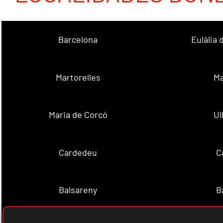
Barcelona
Eulàlia
Martorelles
Ma
Maria de Corcó
Ul
Cardedeu
C
Balsareny
B