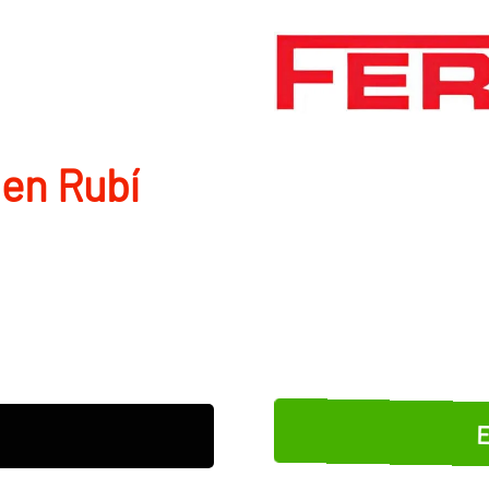
en Rubí
E