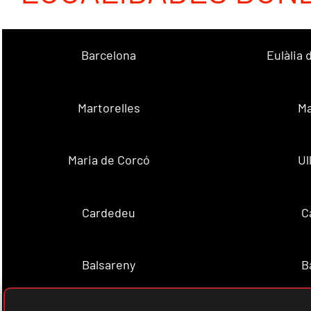
Barcelona
Eulàlia
Martorelles
Ma
Maria de Corcó
Ul
Cardedeu
C
Balsareny
B