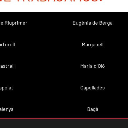
 de Riuprimer
Eugènia de Berga
rtorell
Marganell
lastrell
Maria d´Oló
apolat
Capellades
alenyà
Bagà