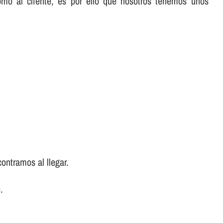
omo al cliente, es por ello que nosotros tenemos unos
ontramos al llegar.
.