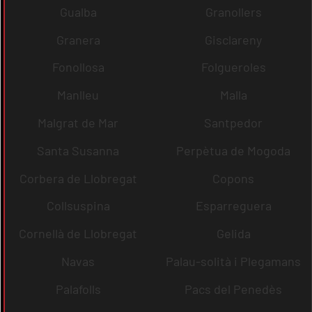
Gualba
Granollers
Granera
Gisclareny
Fonollosa
Folgueroles
Manlleu
Malla
Malgrat de Mar
Santpedor
Santa Susanna
Perpètua de Mogoda
Corbera de Llobregat
Copons
Collsuspina
Esparreguera
Cornellà de Llobregat
Gelida
Navas
Palau-solità i Plegamans
Palafolls
Pacs del Penedès