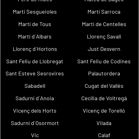
Martí Sesgueioles
Martí Sarroca
Martí de Tous
Martí de Centelles
Martí d´Albars
Llorenç Savall
Llorenç d´Hortons
Just Desvern
Sant Feliu de Llobregat
Sant Feliu de Codines
Sant Esteve Sesrovires
Palautordera
Sabadell
Cugat del Vallès
Sadurní d´Anoia
Cecília de Voltregà
Vicenç dels Horts
Vicenç de Torelló
Sadurní d´Osormort
Vilada
Vic
Calaf