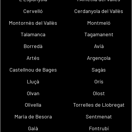
Cervelló
Cerdanyola del Vallès
Montornès del Vallès
Montmeló
Talamanca
Tagamanent
Borredà
Avià
Artés
Argençola
Castellnou de Bages
Sagàs
Lluçà
Orís
Olvan
Olost
Olivella
Torrelles de Llobregat
Maria de Besora
Sentmenat
Gaià
Fontrubí