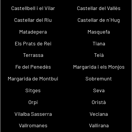
Castellbell i el Vilar
Castellar del Vallès
Castellar del Riu
Castellar de n´Hug
Matadepera
Masquefa
Els Prats de Rei
Tiana
Terrassa
Teià
Fe del Penedès
Margarida i els Monjos
Margarida de Montbui
Sobremunt
Sitges
Seva
Orpí
Oristà
Vilalba Sasserra
Veciana
Vallromanes
Vallirana