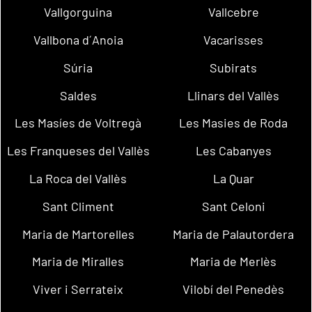
Vallgorguina
Vallcebre
Vallbona d´Anoia
Vacarisses
Súria
Subirats
Saldes
Llinars del Vallès
Les Masíes de Voltregà
Les Masies de Roda
Les Franqueses del Vallès
Les Cabanyes
La Roca del Vallès
La Quar
Sant Climent
Sant Celoni
Maria de Martorelles
Maria de Palautordera
Maria de Miralles
Maria de Merlès
Viver i Serrateix
Vilobí del Penedès