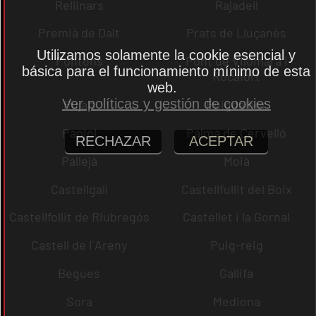
Rellinars
Rajadell
Premià de Dalt
Prats de Lluçanès
Utilizamos solamente la cookie esencial y
Pontons
Pont de Vilomara i
básica para el funcionamiento mínimo de esta
Rocafort
web.
Ver políticas y gestión de cookies
Pujalt
Puigdàlber
Papiol
Palma de Cervelló
RECHAZAR
ACEPTAR
Pallejà
Moià
Castellgalí
Castellfullit del Boix
Castellfollit de Riubregós
Castellet i la Gornal
Castell de l´Areny
Puig-reig
Begues
Gallifa
Sora
Mediona