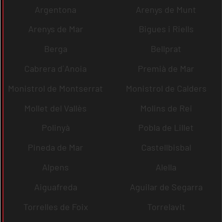
Argentona
Arenys de Munt
Arenys de Mar
Bigues i Riells
Berga
Bellprat
Cabrera d´Anoia
Premià de Mar
Monistrol de Montserrat
Monistrol de Calders
Mollet del Vallès
Molins de Rei
Polinyà
Pobla de Lillet
Pineda de Mar
Castellbisbal
Alpens
Alella
Aiguafreda
Aguilar de Segarra
Torrelles de Foix
Torrelavit