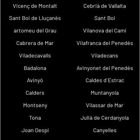
Vicenç de Montalt
Cebrià de Vallalta
Sant Boi de Lluçanès
Sant Boi
artomeu del Grau
Vilanova del Camí
Cabrera de Mar
Vilafranca del Penedès
Viladecavalls
Viladecans
Badalona
Avinyonet del Penedès
Avinyó
Caldes d´Estrac
Calders
Muntanyola
Montseny
Vilassar de Mar
Tona
Julià de Cerdanyola
Joan Despí
Canyelles