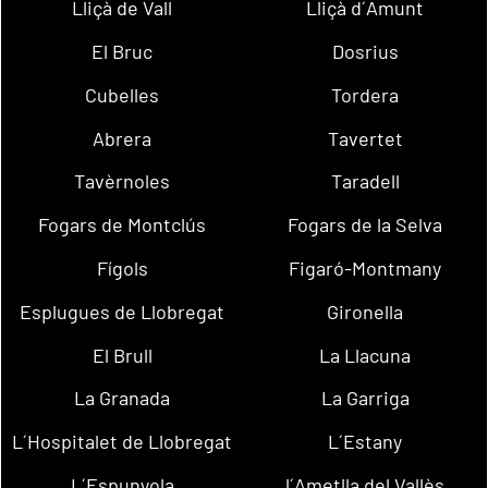
Lliçà de Vall
Lliçà d´Amunt
El Bruc
Dosrius
Cubelles
Tordera
Abrera
Tavertet
Tavèrnoles
Taradell
Fogars de Montclús
Fogars de la Selva
Fígols
Figaró-Montmany
Esplugues de Llobregat
Gironella
El Brull
La Llacuna
La Granada
La Garriga
L´Hospitalet de Llobregat
L´Estany
L´Espunyola
l´Ametlla del Vallès