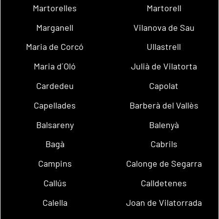
Martorelles
Martorell
Marganell
Vilanova de Sau
Maria de Corcó
Ullastrell
Maria d´Oló
Julià de Vilatorta
Cardedeu
Capolat
Capellades
Barberà del Vallès
Balsareny
Balenyà
Bagà
Cabrils
Campins
Calonge de Segarra
Callús
Calldetenes
Calella
Joan de Vilatorrada