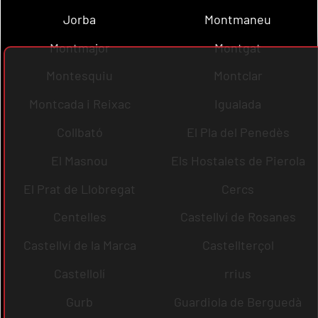
Jorba
Montmaneu
Montmajor
Montgat
Montesquiu
Montclar
Montcada i Reixac
Igualada
Collbató
El Pla del Penedès
El Masnou
Els Hostalets de Pierola
El Prat de Llobregat
Cercs
Centelles
Castellví de Rosanes
Castellví de la Marca
Castellterçol
Castellolí
rrius
Gurb
Guardiola de Berguedà