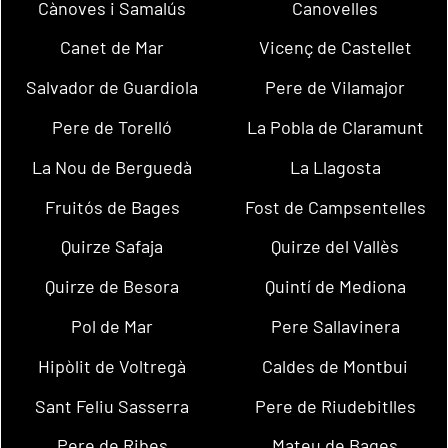
Cànoves i Samalús
Canovelles
Canet de Mar
Vicenç de Castellet
Salvador de Guardiola
Pere de Vilamajor
Pere de Torelló
La Pobla de Claramunt
La Nou de Berguedà
La Llagosta
Fruitós de Bages
Fost de Campsentelles
Quirze Safaja
Quirze del Vallès
Quirze de Besora
Quintí de Mediona
Pol de Mar
Pere Sallavinera
Hipòlit de Voltregà
Caldes de Montbui
Sant Feliu Sasserra
Pere de Riudebitlles
Pere de Ribes
Mateu de Bages