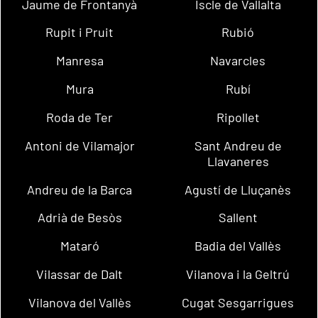
Jaume de Frontanyà
Iscle de Vallalta
Rupit i Pruit
Rubió
Manresa
Navarcles
Mura
Rubí
Roda de Ter
Ripollet
Antoni de Vilamajor
Sant Andreu de
Llavaneres
Andreu de la Barca
Agustí de Lluçanès
Adrià de Besòs
Sallent
Mataró
Badia del Vallès
Vilassar de Dalt
Vilanova i la Geltrú
Vilanova del Vallès
Cugat Sesgarrigues