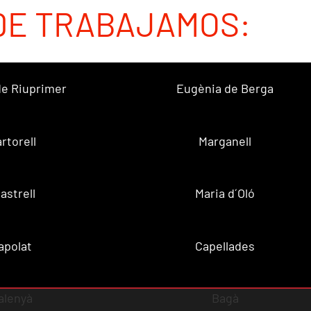
DE TRABAJAMOS:
 de Riuprimer
Eugènia de Berga
rtorell
Marganell
lastrell
Maria d´Oló
apolat
Capellades
alenyà
Bagà