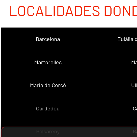
LOCALIDADES DON
Barcelona
Eulàlia
Martorelles
Ma
Maria de Corcó
Ul
Cardedeu
C
Balsareny
B