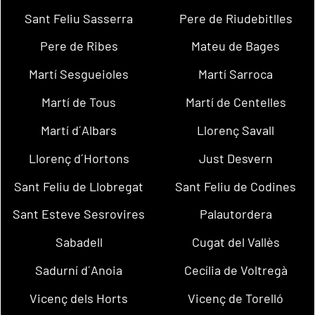
Sant Feliu Sasserra
Pere de Riudebitlles
Pere de Ribes
Mateu de Bages
Martí Sesgueioles
Martí Sarroca
Martí de Tous
Martí de Centelles
Martí d´Albars
Llorenç Savall
Llorenç d´Hortons
Just Desvern
Sant Feliu de Llobregat
Sant Feliu de Codines
Sant Esteve Sesrovires
Palautordera
Sabadell
Cugat del Vallès
Sadurní d´Anoia
Cecília de Voltregà
Vicenç dels Horts
Vicenç de Torelló