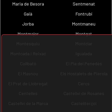
Maria de Besora
Sentmenat
Gaià
Fontrubí
Jorba
Montmaneu
Montmajor
Montgat
Montesquiu
Montclar
Montcada i Reixac
Igualada
Collbató
El Pla del Penedès
El Masnou
Els Hostalets de Pierola
El Prat de Llobregat
Cercs
Centelles
Castellví de Rosanes
Castellví de la Marca
Castellterçol