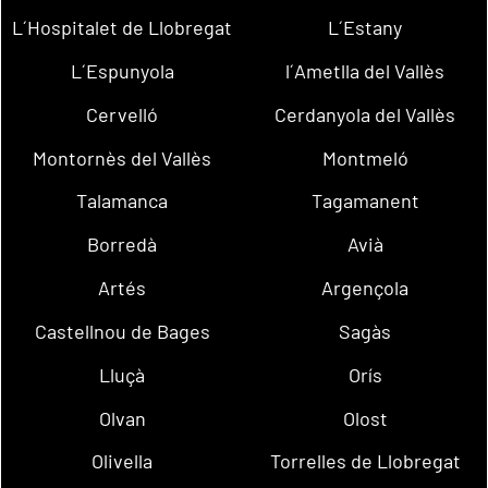
L´Hospitalet de Llobregat
L´Estany
L´Espunyola
l´Ametlla del Vallès
Cervelló
Cerdanyola del Vallès
Montornès del Vallès
Montmeló
Talamanca
Tagamanent
Borredà
Avià
Artés
Argençola
Castellnou de Bages
Sagàs
Lluçà
Orís
Olvan
Olost
Olivella
Torrelles de Llobregat