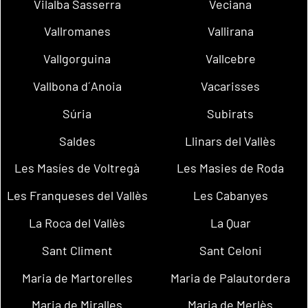
Vilalba Sasserra
Veciana
Vallromanes
Vallirana
Vallgorguina
Vallcebre
Vallbona d´Anoia
Vacarisses
Súria
Subirats
Saldes
Llinars del Vallès
Les Masíes de Voltregà
Les Masies de Roda
Les Franqueses del Vallès
Les Cabanyes
La Roca del Vallès
La Quar
Sant Climent
Sant Celoni
Maria de Martorelles
Maria de Palautordera
Maria de Miralles
Maria de Merlès