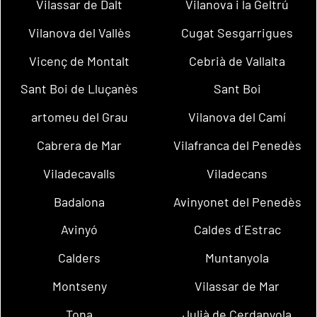
Vilassar de Dalt
Vilanova i la Geltrú
Vilanova del Vallès
Cugat Sesgarrigues
Vicenç de Montalt
Cebrià de Vallalta
Sant Boi de Lluçanès
Sant Boi
artomeu del Grau
Vilanova del Camí
Cabrera de Mar
Vilafranca del Penedès
Viladecavalls
Viladecans
Badalona
Avinyonet del Penedès
Avinyó
Caldes d´Estrac
Calders
Muntanyola
Montseny
Vilassar de Mar
Tona
Julià de Cerdanyola