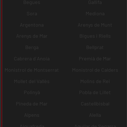
Begues
Gallifa
Sora
Mediona
Argentona
Arenys de Munt
Arenys de Mar
Bigues i Riells
Berga
Bellprat
Cabrera d´Anoia
Premià de Mar
Monistrol de Montserrat
Monistrol de Calders
Mollet del Vallès
Molins de Rei
Polinyà
Pobla de Lillet
Pineda de Mar
Castellbisbal
Alpens
Alella
Aiguafreda
Aguilar de Segarra