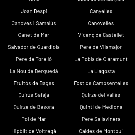
Joan Despí
Canyelles
Cànoves i Samalús
Canovelles
Canet de Mar
Vicenç de Castellet
Salvador de Guardiola
Pere de Vilamajor
Pere de Torelló
La Pobla de Claramunt
La Nou de Berguedà
La Llagosta
Fruitós de Bages
Fost de Campsentelles
Quirze Safaja
Quirze del Vallès
Quirze de Besora
Quintí de Mediona
Pol de Mar
Pere Sallavinera
Hipòlit de Voltregà
Caldes de Montbui