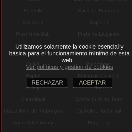
Palafolls
Pacs del Penedès
Rellinars
Rajadell
Premià de Dalt
Prats de Lluçanès
Pontons
Pont de Vilomara i
Utilizamos solamente la cookie esencial y
Rocafort
básica para el funcionamiento mínimo de esta
web.
Pujalt
Puigdàlber
Ver políticas y gestión de cookies
Papiol
Palma de Cervelló
RECHAZAR
ACEPTAR
Pallejà
Moià
Castellgalí
Castellfullit del Boix
Castellfollit de Riubregós
Castellet i la Gornal
Castell de l´Areny
Puig-reig