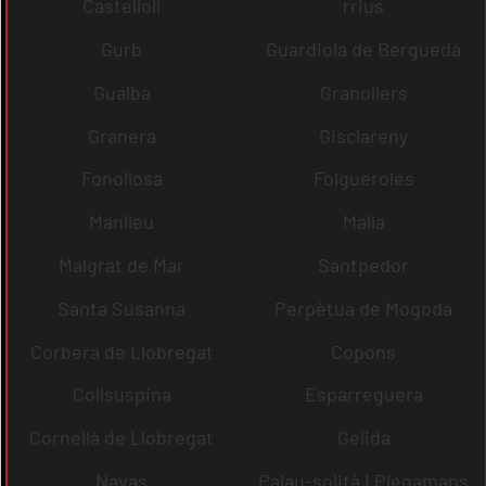
Castellolí
rrius
Gurb
Guardiola de Berguedà
Gualba
Granollers
Granera
Gisclareny
Fonollosa
Folgueroles
Manlleu
Malla
Malgrat de Mar
Santpedor
Santa Susanna
Perpètua de Mogoda
Corbera de Llobregat
Copons
Collsuspina
Esparreguera
Cornellà de Llobregat
Gelida
Navas
Palau-solità i Plegamans