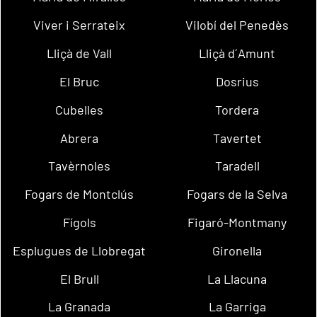
Viver i Serrateix
Vilobí del Penedès
Lliçà de Vall
Lliçà d´Amunt
El Bruc
Dosrius
Cubelles
Tordera
Abrera
Tavertet
Tavèrnoles
Taradell
Fogars de Montclús
Fogars de la Selva
Fígols
Figaró-Montmany
Esplugues de Llobregat
Gironella
El Brull
La Llacuna
La Granada
La Garriga