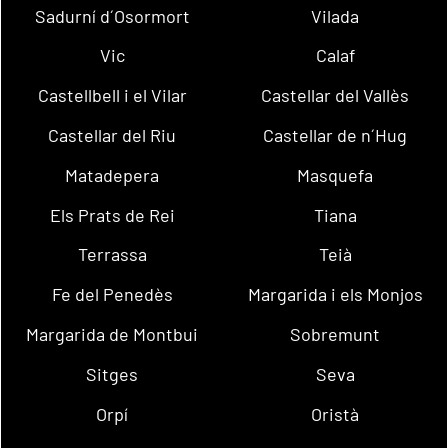
Sadurní d´Osormort
Vilada
Vic
Calaf
Castellbell i el Vilar
Castellar del Vallès
Castellar del Riu
Castellar de n´Hug
Matadepera
Masquefa
Els Prats de Rei
Tiana
Terrassa
Teià
Fe del Penedès
Margarida i els Monjos
Margarida de Montbui
Sobremunt
Sitges
Seva
Orpí
Oristà