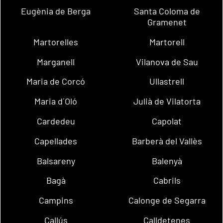
Eugènia de Berga
Santa Coloma de
Gramenet
Martorelles
Martorell
Marganell
Vilanova de Sau
Maria de Corcó
Ullastrell
Maria d´Oló
Julià de Vilatorta
Cardedeu
Capolat
Capellades
Barberà del Vallès
Balsareny
Balenyà
Bagà
Cabrils
Campins
Calonge de Segarra
Callús
Calldetenes