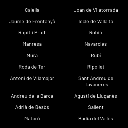
Calella
Joan de Vilatorrada
Jaume de Frontanyà
Iscle de Vallalta
Rupit i Pruit
Rubió
Manresa
Navarcles
Mura
Rubí
Roda de Ter
Ripollet
Antoni de Vilamajor
Sant Andreu de
Llavaneres
Andreu de la Barca
Agustí de Lluçanès
Adrià de Besòs
Sallent
Mataró
Badia del Vallès