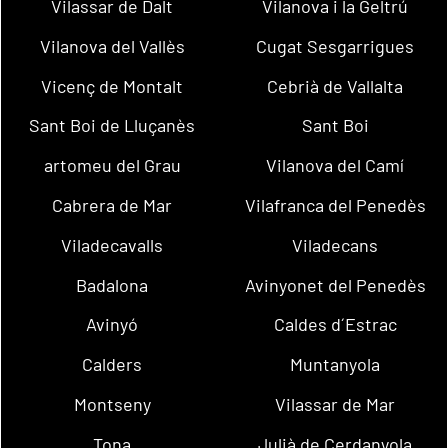
Vilassar de Dalt
Vilanova i la Geltrú
Vilanova del Vallès
Cugat Sesgarrigues
Vicenç de Montalt
Cebrià de Vallalta
Sant Boi de Lluçanès
Sant Boi
artomeu del Grau
Vilanova del Camí
Cabrera de Mar
Vilafranca del Penedès
Viladecavalls
Viladecans
Badalona
Avinyonet del Penedès
Avinyó
Caldes d´Estrac
Calders
Muntanyola
Montseny
Vilassar de Mar
Tona
Julià de Cerdanyola