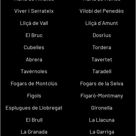
Viver i Serrateix
Vilobí del Penedès
Lliçà de Vall
Lliçà d´Amunt
El Bruc
Dosrius
Cubelles
Tordera
Abrera
Tavertet
Tavèrnoles
Taradell
Fogars de Montclús
Fogars de la Selva
Fígols
Figaró-Montmany
Esplugues de Llobregat
Gironella
El Brull
La Llacuna
La Granada
La Garriga