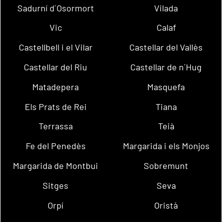
Sadurní d´Osormort
Vilada
Vic
Calaf
Castellbell i el Vilar
Castellar del Vallès
Castellar del Riu
Castellar de n´Hug
Matadepera
Masquefa
Els Prats de Rei
Tiana
Terrassa
Teià
Fe del Penedès
Margarida i els Monjos
Margarida de Montbui
Sobremunt
Sitges
Seva
Orpí
Oristà