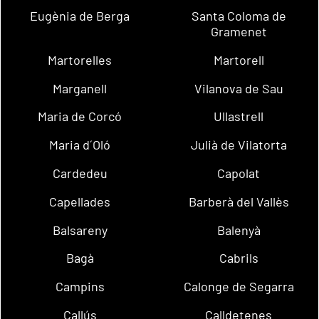
Eugènia de Berga
Santa Coloma de
Gramenet
Martorelles
Martorell
Marganell
Vilanova de Sau
Maria de Corcó
Ullastrell
Maria d´Oló
Julià de Vilatorta
Cardedeu
Capolat
Capellades
Barberà del Vallès
Balsareny
Balenyà
Bagà
Cabrils
Campins
Calonge de Segarra
Callús
Calldetenes