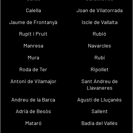
Calella
Joan de Vilatorrada
Jaume de Frontanyà
Iscle de Vallalta
Rupit i Pruit
Rubió
Manresa
Navarcles
Mura
Rubí
Roda de Ter
Ripollet
Antoni de Vilamajor
Sant Andreu de
Llavaneres
Andreu de la Barca
Agustí de Lluçanès
Adrià de Besòs
Sallent
Mataró
Badia del Vallès