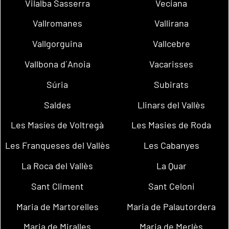
Vilalba Sasserra
Veciana
Vallromanes
Vallirana
Vallgorguina
Vallcebre
Vallbona d´Anoia
Vacarisses
Súria
Subirats
Saldes
Llinars del Vallès
Les Masíes de Voltregà
Les Masies de Roda
Les Franqueses del Vallès
Les Cabanyes
La Roca del Vallès
La Quar
Sant Climent
Sant Celoni
Maria de Martorelles
Maria de Palautordera
Maria de Miralles
Maria de Merlès