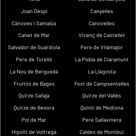
Joan Despí
Canyelles
Cànoves i Samalús
Canovelles
Canet de Mar
Vicenç de Castellet
Salvador de Guardiola
Pere de Vilamajor
Pere de Torelló
La Pobla de Claramunt
La Nou de Berguedà
La Llagosta
Fruitós de Bages
Fost de Campsentelles
Quirze Safaja
Quirze del Vallès
Quirze de Besora
Quintí de Mediona
Pol de Mar
Pere Sallavinera
Hipòlit de Voltregà
Caldes de Montbui