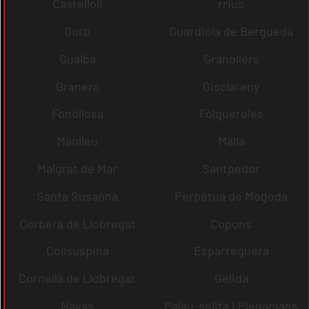
Castellolí
rrius
Gurb
Guardiola de Berguedà
Gualba
Granollers
Granera
Gisclareny
Fonollosa
Folgueroles
Manlleu
Malla
Malgrat de Mar
Santpedor
Santa Susanna
Perpètua de Mogoda
Corbera de Llobregat
Copons
Collsuspina
Esparreguera
Cornellà de Llobregat
Gelida
Navas
Palau-solità i Plegamans