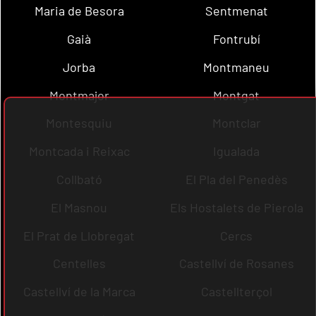
Maria de Besora
Sentmenat
Gaià
Fontrubí
Jorba
Montmaneu
Montmajor
Montgat
Montesquiu
Montclar
Montcada i Reixac
Igualada
Collbató
El Pla del Penedès
El Masnou
Els Hostalets de Pierola
El Prat de Llobregat
Cercs
Centelles
Castellví de Rosanes
Castellví de la Marca
Castellterçol