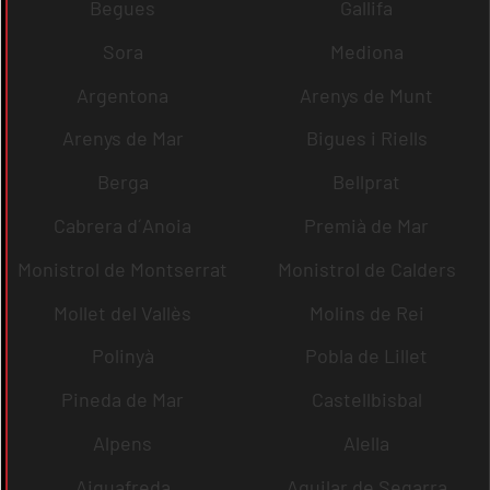
Begues
Gallifa
Sora
Mediona
Argentona
Arenys de Munt
Arenys de Mar
Bigues i Riells
Berga
Bellprat
Cabrera d´Anoia
Premià de Mar
Monistrol de Montserrat
Monistrol de Calders
Mollet del Vallès
Molins de Rei
Polinyà
Pobla de Lillet
Pineda de Mar
Castellbisbal
Alpens
Alella
Aiguafreda
Aguilar de Segarra