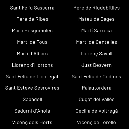
Sant Feliu Sasserra
Pere de Riudebitlles
Pere de Ribes
Mateu de Bages
Martí Sesgueioles
Martí Sarroca
Martí de Tous
Martí de Centelles
Martí d´Albars
Llorenç Savall
Llorenç d´Hortons
Just Desvern
Sant Feliu de Llobregat
Sant Feliu de Codines
Sant Esteve Sesrovires
Palautordera
Sabadell
Cugat del Vallès
Sadurní d´Anoia
Cecília de Voltregà
Vicenç dels Horts
Vicenç de Torelló