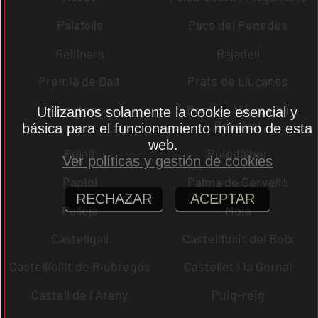
Palafolls
Pacs del Penedès
Rellinars
Rajadell
Premià de Dalt
Prats de Lluçanès
Pontons
Pont de Vilomara i
Utilizamos solamente la cookie esencial y
Rocafort
básica para el funcionamiento mínimo de esta
web.
Pujalt
Puigdàlber
Ver políticas y gestión de cookies
Papiol
Palma de Cervelló
RECHAZAR
ACEPTAR
Pallejà
Moià
Castellgalí
Castellfullit del Boix
Castellfollit de Riubregós
Castellet i la Gornal
Castell de l´Areny
Puig-reig