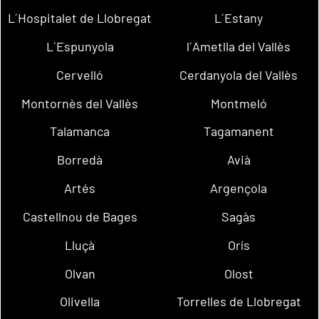
L´Hospitalet de Llobregat
L´Estany
L´Espunyola
l´Ametlla del Vallès
Cervelló
Cerdanyola del Vallès
Montornès del Vallès
Montmeló
Talamanca
Tagamanent
Borredà
Avià
Artés
Argençola
Castellnou de Bages
Sagàs
Lluçà
Orís
Olvan
Olost
Olivella
Torrelles de Llobregat