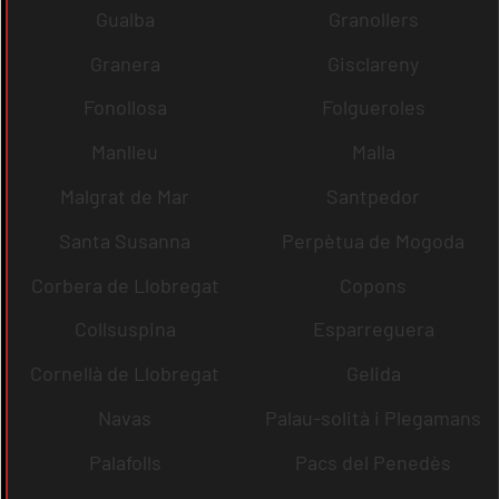
Gualba
Granollers
Granera
Gisclareny
Fonollosa
Folgueroles
Manlleu
Malla
Malgrat de Mar
Santpedor
Santa Susanna
Perpètua de Mogoda
Corbera de Llobregat
Copons
Collsuspina
Esparreguera
Cornellà de Llobregat
Gelida
Navas
Palau-solità i Plegamans
Palafolls
Pacs del Penedès