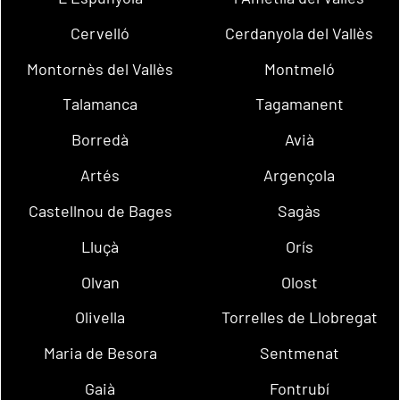
Cervelló
Cerdanyola del Vallès
Montornès del Vallès
Montmeló
Talamanca
Tagamanent
Borredà
Avià
Artés
Argençola
Castellnou de Bages
Sagàs
Lluçà
Orís
Olvan
Olost
Olivella
Torrelles de Llobregat
Maria de Besora
Sentmenat
Gaià
Fontrubí