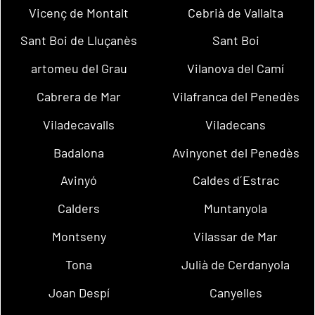
Vicenç de Montalt
Cebrià de Vallalta
Sant Boi de Lluçanès
Sant Boi
artomeu del Grau
Vilanova del Camí
Cabrera de Mar
Vilafranca del Penedès
Viladecavalls
Viladecans
Badalona
Avinyonet del Penedès
Avinyó
Caldes d´Estrac
Calders
Muntanyola
Montseny
Vilassar de Mar
Tona
Julià de Cerdanyola
Joan Despí
Canyelles