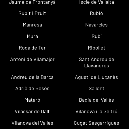
Jaume de Frontanyà
Iscle de Vallalta
Rupit i Pruit
Rubió
Manresa
Navarcles
Mura
Rubí
Roda de Ter
Ripollet
Antoni de Vilamajor
Sant Andreu de
Llavaneres
Andreu de la Barca
Agustí de Lluçanès
Adrià de Besòs
Sallent
Mataró
Badia del Vallès
Vilassar de Dalt
Vilanova i la Geltrú
Vilanova del Vallès
Cugat Sesgarrigues