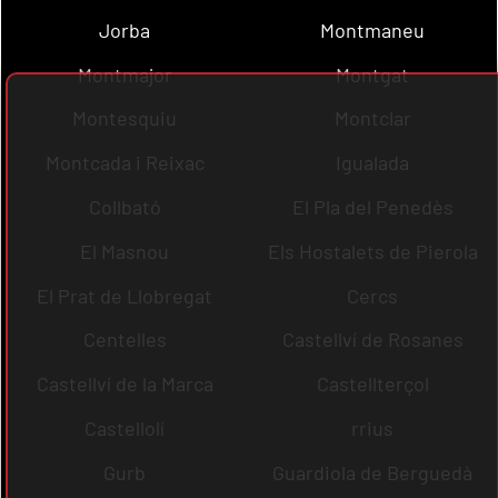
Jorba
Montmaneu
Montmajor
Montgat
Montesquiu
Montclar
Montcada i Reixac
Igualada
Collbató
El Pla del Penedès
El Masnou
Els Hostalets de Pierola
El Prat de Llobregat
Cercs
Centelles
Castellví de Rosanes
Castellví de la Marca
Castellterçol
Castellolí
rrius
Gurb
Guardiola de Berguedà