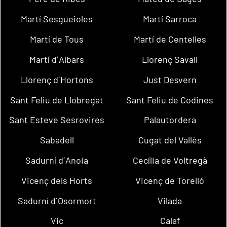
Martí Sesgueioles
Martí Sarroca
Martí de Tous
Martí de Centelles
Martí d´Albars
Llorenç Savall
Llorenç d´Hortons
Just Desvern
Sant Feliu de Llobregat
Sant Feliu de Codines
Sant Esteve Sesrovires
Palautordera
Sabadell
Cugat del Vallès
Sadurní d´Anoia
Cecília de Voltregà
Vicenç dels Horts
Vicenç de Torelló
Sadurní d´Osormort
Vilada
Vic
Calaf