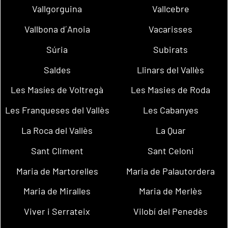
Vallgorguina
Vallcebre
Vallbona d´Anoia
Vacarisses
Súria
Subirats
Saldes
Llinars del Vallès
Les Masíes de Voltregà
Les Masies de Roda
Les Franqueses del Vallès
Les Cabanyes
La Roca del Vallès
La Quar
Sant Climent
Sant Celoni
Maria de Martorelles
Maria de Palautordera
Maria de Miralles
Maria de Merlès
Viver i Serrateix
Vilobí del Penedès