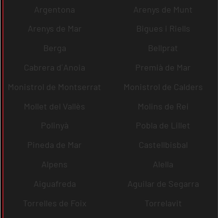
Argentona
Arenys de Munt
Arenys de Mar
Bigues i Riells
Berga
Bellprat
Cabrera d´Anoia
Premià de Mar
Monistrol de Montserrat
Monistrol de Calders
Mollet del Vallès
Molins de Rei
Polinyà
Pobla de Lillet
Pineda de Mar
Castellbisbal
Alpens
Alella
Aiguafreda
Aguilar de Segarra
Torrelles de Foix
Torrelavit