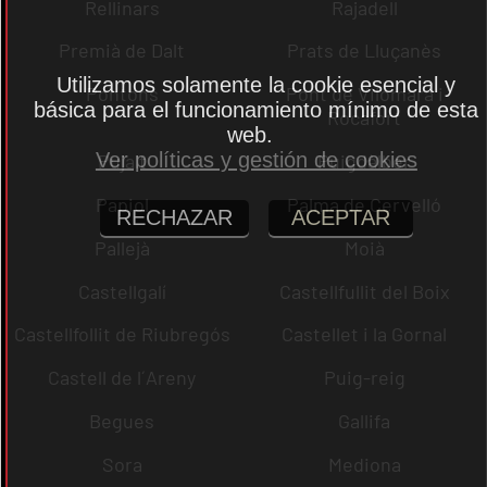
Rellinars
Rajadell
Premià de Dalt
Prats de Lluçanès
Utilizamos solamente la cookie esencial y
Pontons
Pont de Vilomara i
básica para el funcionamiento mínimo de esta
Rocafort
web.
Ver políticas y gestión de cookies
Pujalt
Puigdàlber
Papiol
Palma de Cervelló
RECHAZAR
ACEPTAR
Pallejà
Moià
Castellgalí
Castellfullit del Boix
Castellfollit de Riubregós
Castellet i la Gornal
Castell de l´Areny
Puig-reig
Begues
Gallifa
Sora
Mediona