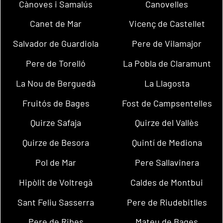
Cànoves i Samalús
Canovelles
Canet de Mar
Vicenç de Castellet
Salvador de Guardiola
Pere de Vilamajor
Pere de Torelló
La Pobla de Claramunt
La Nou de Berguedà
La Llagosta
Fruitós de Bages
Fost de Campsentelles
Quirze Safaja
Quirze del Vallès
Quirze de Besora
Quintí de Mediona
Pol de Mar
Pere Sallavinera
Hipòlit de Voltregà
Caldes de Montbui
Sant Feliu Sasserra
Pere de Riudebitlles
Pere de Ribes
Mateu de Bages