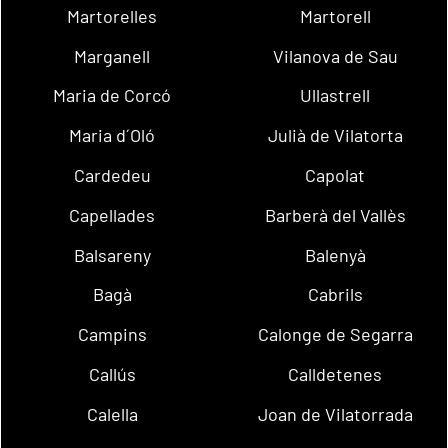
Martorelles
Martorell
Marganell
Vilanova de Sau
Maria de Corcó
Ullastrell
Maria d´Oló
Julià de Vilatorta
Cardedeu
Capolat
Capellades
Barberà del Vallès
Balsareny
Balenyà
Bagà
Cabrils
Campins
Calonge de Segarra
Callús
Calldetenes
Calella
Joan de Vilatorrada