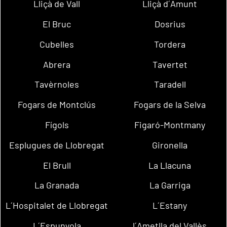
Lliçà de Vall
Lliçà d´Amunt
El Bruc
Dosrius
Cubelles
Tordera
Abrera
Tavertet
Tavèrnoles
Taradell
Fogars de Montclús
Fogars de la Selva
Fígols
Figaró-Montmany
Esplugues de Llobregat
Gironella
El Brull
La Llacuna
La Granada
La Garriga
L´Hospitalet de Llobregat
L´Estany
L´Espunyola
l´Ametlla del Vallès