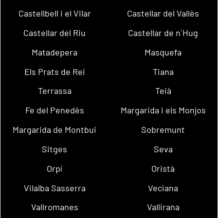
Castellbell i el Vilar
Castellar del Vallès
Castellar del Riu
Castellar de n´Hug
Matadepera
Masquefa
Els Prats de Rei
Tiana
Terrassa
Teià
Fe del Penedès
Margarida i els Monjos
Margarida de Montbui
Sobremunt
Sitges
Seva
Orpí
Oristà
Vilalba Sasserra
Veciana
Vallromanes
Vallirana