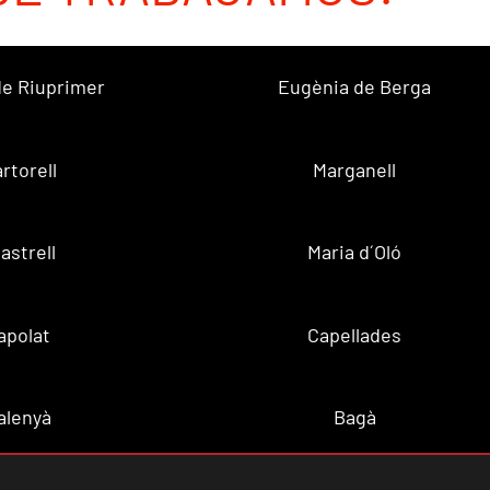
 de Riuprimer
Eugènia de Berga
rtorell
Marganell
lastrell
Maria d´Oló
apolat
Capellades
alenyà
Bagà