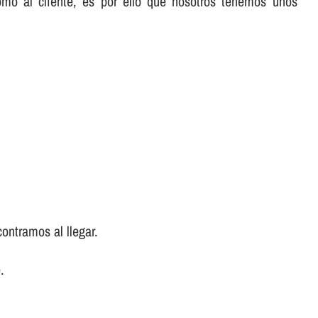
omo al cliente, es por ello que nosotros tenemos unos
ontramos al llegar.
.