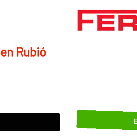
en Rubió
E