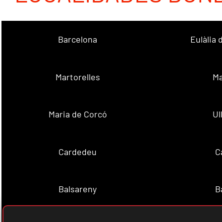
Barcelona
Eulàlia
Martorelles
Ma
Maria de Corcó
Ul
Cardedeu
C
Balsareny
B