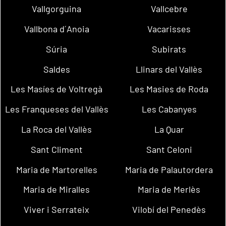
Vallgorguina
Vallcebre
Vallbona d´Anoia
Vacarisses
Súria
Subirats
Saldes
Llinars del Vallès
Les Masíes de Voltregà
Les Masies de Roda
Les Franqueses del Vallès
Les Cabanyes
La Roca del Vallès
La Quar
Sant Climent
Sant Celoni
Maria de Martorelles
Maria de Palautordera
Maria de Miralles
Maria de Merlès
Viver i Serrateix
Vilobí del Penedès