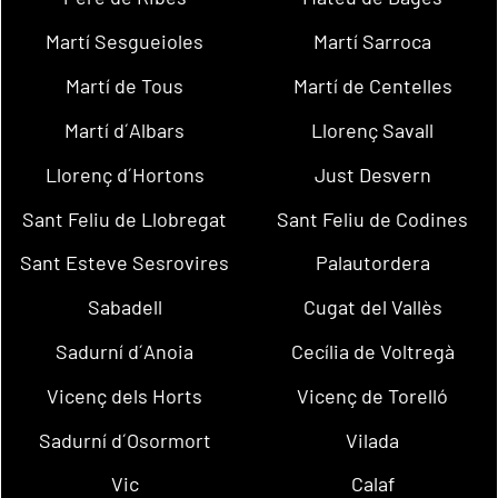
Martí Sesgueioles
Martí Sarroca
Martí de Tous
Martí de Centelles
Martí d´Albars
Llorenç Savall
Llorenç d´Hortons
Just Desvern
Sant Feliu de Llobregat
Sant Feliu de Codines
Sant Esteve Sesrovires
Palautordera
Sabadell
Cugat del Vallès
Sadurní d´Anoia
Cecília de Voltregà
Vicenç dels Horts
Vicenç de Torelló
Sadurní d´Osormort
Vilada
Vic
Calaf