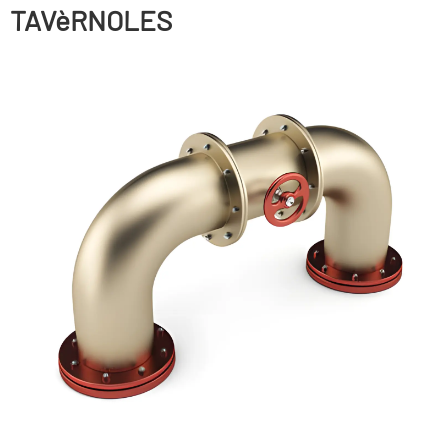
TAVèRNOLES