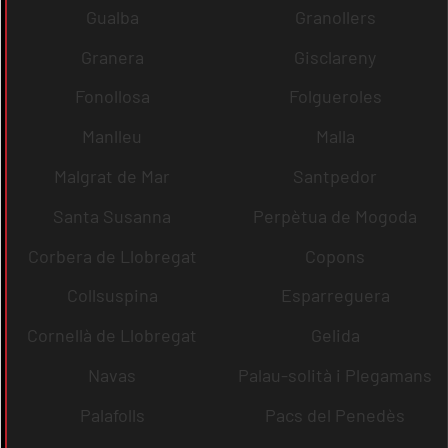
Gualba
Granollers
Granera
Gisclareny
Fonollosa
Folgueroles
Manlleu
Malla
Malgrat de Mar
Santpedor
Santa Susanna
Perpètua de Mogoda
Corbera de Llobregat
Copons
Collsuspina
Esparreguera
Cornellà de Llobregat
Gelida
Navas
Palau-solità i Plegamans
Palafolls
Pacs del Penedès