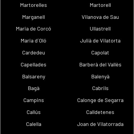
Martorelles
Martorell
Marganell
Vilanova de Sau
Maria de Corcó
Ullastrell
Maria d´Oló
Julià de Vilatorta
Cardedeu
Capolat
Capellades
Barberà del Vallès
Balsareny
Balenyà
Bagà
Cabrils
Campins
Calonge de Segarra
Callús
Calldetenes
Calella
Joan de Vilatorrada