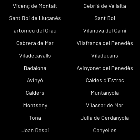
Vicenç de Montalt
Cebrià de Vallalta
Sant Boi de Lluçanès
Sant Boi
artomeu del Grau
Vilanova del Camí
Cabrera de Mar
Vilafranca del Penedès
Viladecavalls
Viladecans
Badalona
Avinyonet del Penedès
Avinyó
Caldes d´Estrac
Calders
Muntanyola
Montseny
Vilassar de Mar
Tona
Julià de Cerdanyola
Joan Despí
Canyelles