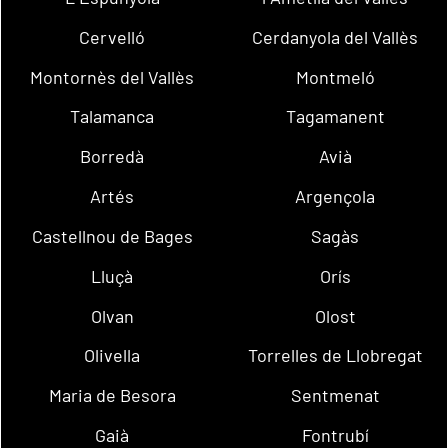
Cervelló
Cerdanyola del Vallès
Montornès del Vallès
Montmeló
Talamanca
Tagamanent
Borredà
Avià
Artés
Argençola
Castellnou de Bages
Sagàs
Lluçà
Orís
Olvan
Olost
Olivella
Torrelles de Llobregat
Maria de Besora
Sentmenat
Gaià
Fontrubí