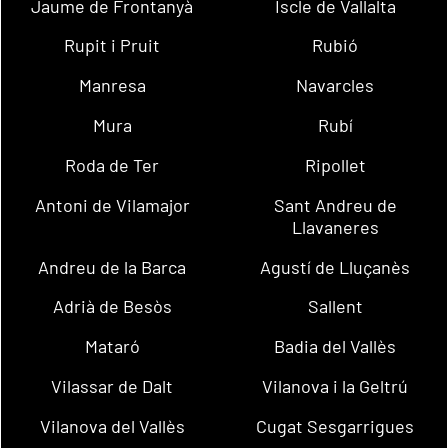
Jaume de Frontanyà
Iscle de Vallalta
Rupit i Pruit
Rubió
Manresa
Navarcles
Mura
Rubí
Roda de Ter
Ripollet
Antoni de Vilamajor
Sant Andreu de
Llavaneres
Andreu de la Barca
Agustí de Lluçanès
Adrià de Besòs
Sallent
Mataró
Badia del Vallès
Vilassar de Dalt
Vilanova i la Geltrú
Vilanova del Vallès
Cugat Sesgarrigues