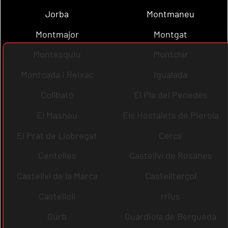
Jorba
Montmaneu
Montmajor
Montgat
Montesquiu
Montclar
Montcada i Reixac
Igualada
Collbató
El Pla del Penedès
El Masnou
Els Hostalets de Pierola
El Prat de Llobregat
Cercs
Centelles
Castellví de Rosanes
Castellví de la Marca
Castellterçol
Castellolí
rrius
Gurb
Guardiola de Berguedà