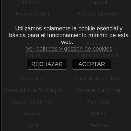
Rellinars
Rajadell
Premià de Dalt
Prats de Lluçanès
Pontons
Pont de Vilomara i
Utilizamos solamente la cookie esencial y
Rocafort
básica para el funcionamiento mínimo de esta
web.
Pujalt
Puigdàlber
Ver políticas y gestión de cookies
Papiol
Palma de Cervelló
RECHAZAR
ACEPTAR
Pallejà
Moià
Castellgalí
Castellfullit del Boix
Castellfollit de Riubregós
Castellet i la Gornal
Castell de l´Areny
Puig-reig
Begues
Gallifa
Sora
Mediona