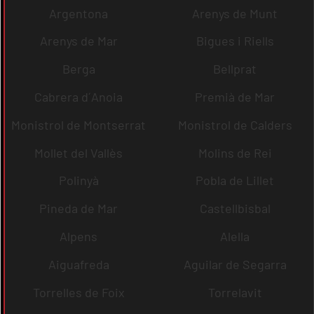
Argentona
Arenys de Munt
Arenys de Mar
Bigues i Riells
Berga
Bellprat
Cabrera d´Anoia
Premià de Mar
Monistrol de Montserrat
Monistrol de Calders
Mollet del Vallès
Molins de Rei
Polinyà
Pobla de Lillet
Pineda de Mar
Castellbisbal
Alpens
Alella
Aiguafreda
Aguilar de Segarra
Torrelles de Foix
Torrelavit