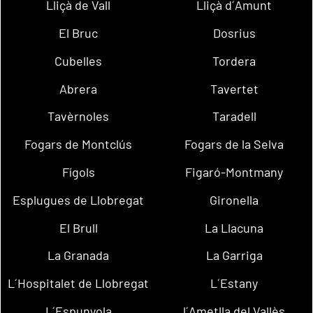
Lliçà de Vall
Lliçà d´Amunt
El Bruc
Dosrius
Cubelles
Tordera
Abrera
Tavertet
Tavèrnoles
Taradell
Fogars de Montclús
Fogars de la Selva
Fígols
Figaró-Montmany
Esplugues de Llobregat
Gironella
El Brull
La Llacuna
La Granada
La Garriga
L´Hospitalet de Llobregat
L´Estany
L´Espunyola
l´Ametlla del Vallès