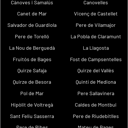
Cànoves i Samalús
Canovelles
Canet de Mar
Vicenç de Castellet
Salvador de Guardiola
Pere de Vilamajor
Pere de Torelló
La Pobla de Claramunt
La Nou de Berguedà
La Llagosta
Fruitós de Bages
Fost de Campsentelles
Quirze Safaja
Quirze del Vallès
Quirze de Besora
Quintí de Mediona
Pol de Mar
Pere Sallavinera
Hipòlit de Voltregà
Caldes de Montbui
Sant Feliu Sasserra
Pere de Riudebitlles
Pere de Ribes
Mateu de Bages