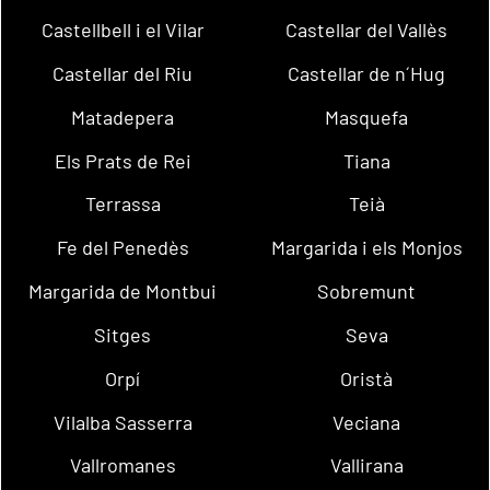
Castellbell i el Vilar
Castellar del Vallès
Castellar del Riu
Castellar de n´Hug
Matadepera
Masquefa
Els Prats de Rei
Tiana
Terrassa
Teià
Fe del Penedès
Margarida i els Monjos
Margarida de Montbui
Sobremunt
Sitges
Seva
Orpí
Oristà
Vilalba Sasserra
Veciana
Vallromanes
Vallirana