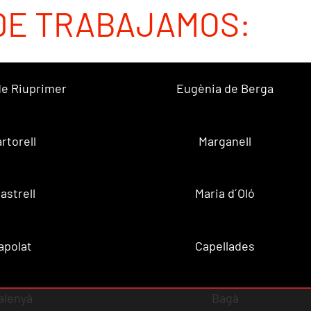
DE TRABAJAMOS:
 de Riuprimer
Eugènia de Berga
rtorell
Marganell
lastrell
Maria d´Oló
apolat
Capellades
alenyà
Bagà