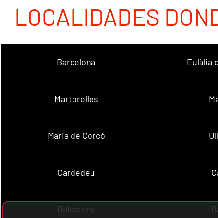
LOCALIDADES DON
Barcelona
Eulàlia
Martorelles
Ma
Maria de Corcó
Ul
Cardedeu
C
Balsareny
B