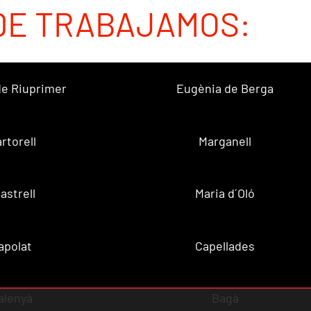
DE TRABAJAMOS:
 de Riuprimer
Eugènia de Berga
rtorell
Marganell
lastrell
Maria d´Oló
apolat
Capellades
alenyà
Bagà