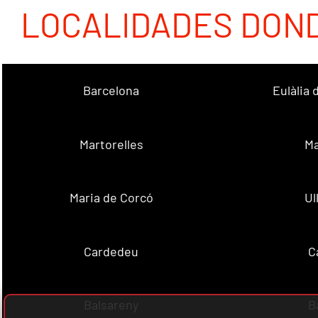
LOCALIDADES DON
Barcelona
Eulàlia
Martorelles
Ma
Maria de Corcó
Ul
Cardedeu
C
Balsareny
B