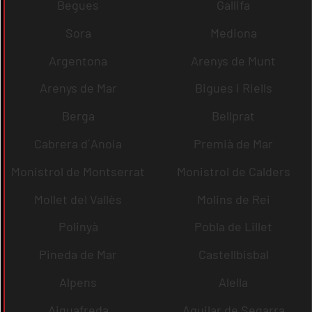
Begues
Gallifa
Sora
Mediona
Argentona
Arenys de Munt
Arenys de Mar
Bigues i Riells
Berga
Bellprat
Cabrera d´Anoia
Premià de Mar
Monistrol de Montserrat
Monistrol de Calders
Mollet del Vallès
Molins de Rei
Polinyà
Pobla de Lillet
Pineda de Mar
Castellbisbal
Alpens
Alella
Aiguafreda
Aguilar de Segarra