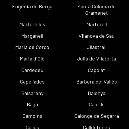
Eugènia de Berga
Santa Coloma de
Gramenet
Martorelles
Martorell
Marganell
Vilanova de Sau
Maria de Corcó
Ullastrell
Maria d´Oló
Julià de Vilatorta
Cardedeu
Capolat
Capellades
Barberà del Vallès
Balsareny
Balenyà
Bagà
Cabrils
Campins
Calonge de Segarra
Callús
Calldetenes