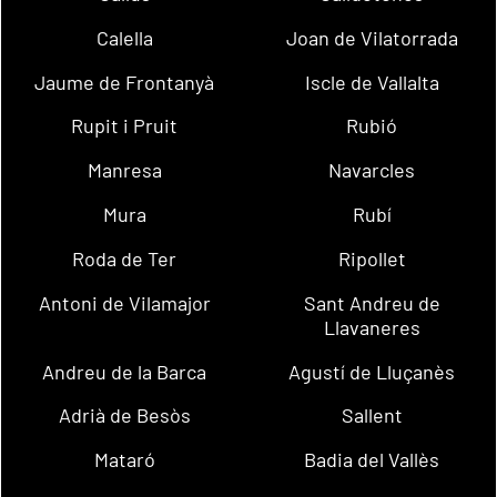
Calella
Joan de Vilatorrada
Jaume de Frontanyà
Iscle de Vallalta
Rupit i Pruit
Rubió
Manresa
Navarcles
Mura
Rubí
Roda de Ter
Ripollet
Antoni de Vilamajor
Sant Andreu de
Llavaneres
Andreu de la Barca
Agustí de Lluçanès
Adrià de Besòs
Sallent
Mataró
Badia del Vallès