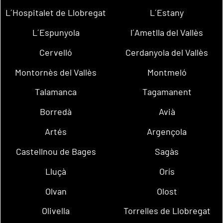
L´Hospitalet de Llobregat
L´Estany
L´Espunyola
l´Ametlla del Vallès
Cervelló
Cerdanyola del Vallès
Montornès del Vallès
Montmeló
Talamanca
Tagamanent
Borredà
Avià
Artés
Argençola
Castellnou de Bages
Sagàs
Lluçà
Orís
Olvan
Olost
Olivella
Torrelles de Llobregat