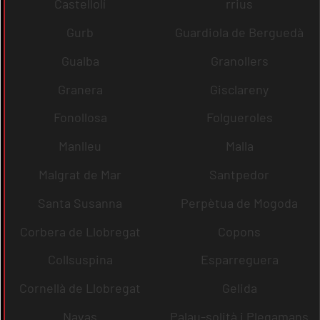
Castellolí
rrius
Gurb
Guardiola de Berguedà
Gualba
Granollers
Granera
Gisclareny
Fonollosa
Folgueroles
Manlleu
Malla
Malgrat de Mar
Santpedor
Santa Susanna
Perpètua de Mogoda
Corbera de Llobregat
Copons
Collsuspina
Esparreguera
Cornellà de Llobregat
Gelida
Navas
Palau-solità i Plegamans