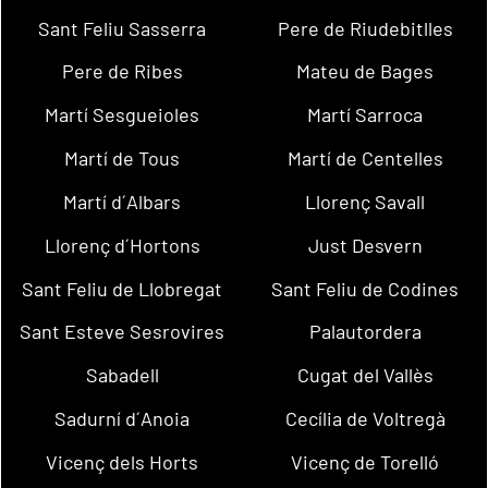
Sant Feliu Sasserra
Pere de Riudebitlles
Pere de Ribes
Mateu de Bages
Martí Sesgueioles
Martí Sarroca
Martí de Tous
Martí de Centelles
Martí d´Albars
Llorenç Savall
Llorenç d´Hortons
Just Desvern
Sant Feliu de Llobregat
Sant Feliu de Codines
Sant Esteve Sesrovires
Palautordera
Sabadell
Cugat del Vallès
Sadurní d´Anoia
Cecília de Voltregà
Vicenç dels Horts
Vicenç de Torelló