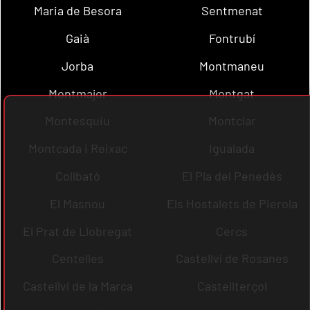
Maria de Besora
Sentmenat
Gaià
Fontrubí
Jorba
Montmaneu
Montmajor
Montgat
Montesquiu
Montclar
Montcada i Reixac
Igualada
Collbató
El Pla del Penedès
El Masnou
Els Hostalets de Pierola
El Prat de Llobregat
Cercs
Centelles
Castellví de Rosanes
Castellví de la Marca
Castellterçol