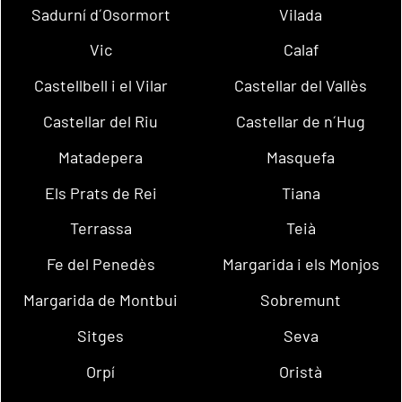
Sadurní d´Osormort
Vilada
Vic
Calaf
Castellbell i el Vilar
Castellar del Vallès
Castellar del Riu
Castellar de n´Hug
Matadepera
Masquefa
Els Prats de Rei
Tiana
Terrassa
Teià
Fe del Penedès
Margarida i els Monjos
Margarida de Montbui
Sobremunt
Sitges
Seva
Orpí
Oristà