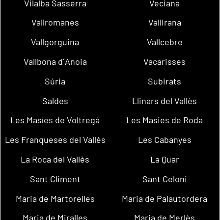
Vilalba Sasserra
Veciana
Vallromanes
Vallirana
Vallgorguina
Vallcebre
Vallbona d´Anoia
Vacarisses
Súria
Subirats
Saldes
Llinars del Vallès
Les Masíes de Voltregà
Les Masies de Roda
Les Franqueses del Vallès
Les Cabanyes
La Roca del Vallès
La Quar
Sant Climent
Sant Celoni
Maria de Martorelles
Maria de Palautordera
Maria de Miralles
Maria de Merlès