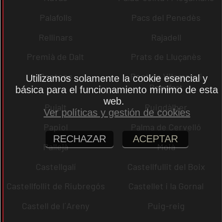
Palafolls
Pacs del Penedès
Rellinars
Rajadell
Premià de Dalt
Prats de Lluçanès
Pontons
Pont de Vilomara i
Utilizamos solamente la cookie esencial y
Rocafort
básica para el funcionamiento mínimo de esta
web.
Pujalt
Puigdàlber
Ver políticas y gestión de cookies
Papiol
Palma de Cervelló
RECHAZAR
ACEPTAR
Pallejà
Moià
Castellgalí
Castellfullit del Boix
Castellfollit de Riubregós
Castellet i la Gornal
Castell de l´Areny
Puig-reig