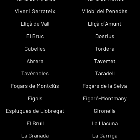
Viver i Serrateix
Vilobí del Penedès
Lliçà de Vall
Lliçà d´Amunt
El Bruc
Dosrius
Cubelles
Tordera
Abrera
Tavertet
Tavèrnoles
Taradell
Fogars de Montclús
Fogars de la Selva
Fígols
Figaró-Montmany
Esplugues de Llobregat
Gironella
El Brull
La Llacuna
La Granada
La Garriga