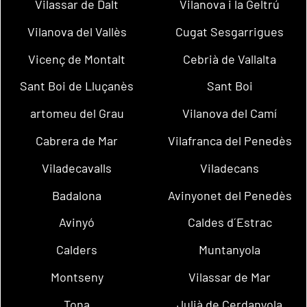
Vilassar de Dalt
Vilanova i la Geltrú
Vilanova del Vallès
Cugat Sesgarrigues
Vicenç de Montalt
Cebrià de Vallalta
Sant Boi de Lluçanès
Sant Boi
artomeu del Grau
Vilanova del Camí
Cabrera de Mar
Vilafranca del Penedès
Viladecavalls
Viladecans
Badalona
Avinyonet del Penedès
Avinyó
Caldes d´Estrac
Calders
Muntanyola
Montseny
Vilassar de Mar
Tona
Julià de Cerdanyola