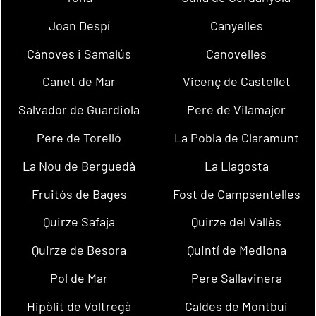
Joan Despí
Canyelles
Cànoves i Samalús
Canovelles
Canet de Mar
Vicenç de Castellet
Salvador de Guardiola
Pere de Vilamajor
Pere de Torelló
La Pobla de Claramunt
La Nou de Berguedà
La Llagosta
Fruitós de Bages
Fost de Campsentelles
Quirze Safaja
Quirze del Vallès
Quirze de Besora
Quintí de Mediona
Pol de Mar
Pere Sallavinera
Hipòlit de Voltregà
Caldes de Montbui