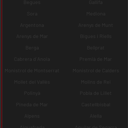
Begues
Gallifa
Sora
Mediona
Argentona
Arenys de Munt
Arenys de Mar
Bigues i Riells
Berga
Bellprat
Cabrera d´Anoia
Premià de Mar
Monistrol de Montserrat
Monistrol de Calders
Mollet del Vallès
Molins de Rei
Polinyà
Pobla de Lillet
Pineda de Mar
Castellbisbal
Alpens
Alella
Aiguafreda
Aguilar de Segarra