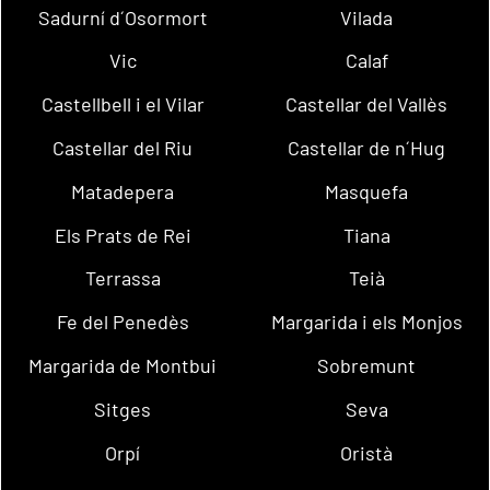
Sadurní d´Osormort
Vilada
Vic
Calaf
Castellbell i el Vilar
Castellar del Vallès
Castellar del Riu
Castellar de n´Hug
Matadepera
Masquefa
Els Prats de Rei
Tiana
Terrassa
Teià
Fe del Penedès
Margarida i els Monjos
Margarida de Montbui
Sobremunt
Sitges
Seva
Orpí
Oristà