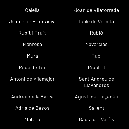
Calella
Joan de Vilatorrada
Jaume de Frontanyà
Iscle de Vallalta
Rupit i Pruit
Rubió
Manresa
Navarcles
Mura
Rubí
Roda de Ter
Ripollet
Antoni de Vilamajor
Sant Andreu de
Llavaneres
Andreu de la Barca
Agustí de Lluçanès
Adrià de Besòs
Sallent
Mataró
Badia del Vallès