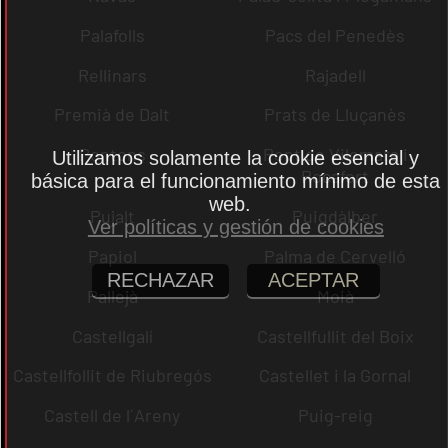
Palafolls
Pacs del Penedès
Rellinars
Rajadell
Premià de Dalt
Prats de Lluçanès
Pontons
Pont de Vilomara i
Utilizamos solamente la cookie esencial y
Rocafort
básica para el funcionamiento mínimo de esta
web.
Pujalt
Puigdàlber
Ver políticas y gestión de cookies
Papiol
Palma de Cervelló
RECHAZAR
ACEPTAR
Pallejà
Moià
Castellgalí
Castellfullit del Boix
Castellfollit de Riubregós
Castellet i la Gornal
Castell de l´Areny
Puig-reig