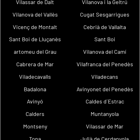
Vilassar de Dalt
Vilanova i la Geltrú
Vilanova del Vallès
Cugat Sesgarrigues
Vicenç de Montalt
Cebrià de Vallalta
Sant Boi de Lluçanès
Sant Boi
artomeu del Grau
Vilanova del Camí
Cabrera de Mar
Vilafranca del Penedès
Viladecavalls
Viladecans
Badalona
Avinyonet del Penedès
Avinyó
Caldes d´Estrac
Calders
Muntanyola
Montseny
Vilassar de Mar
Tona
Julià de Cerdanyola