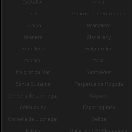
Castellolí
rrius
Gurb
Guardiola de Berguedà
Gualba
Granollers
Granera
Gisclareny
Fonollosa
Folgueroles
Manlleu
Malla
Malgrat de Mar
Santpedor
Santa Susanna
Perpètua de Mogoda
Corbera de Llobregat
Copons
Collsuspina
Esparreguera
Cornellà de Llobregat
Gelida
Navas
Palau-solità i Plegamans