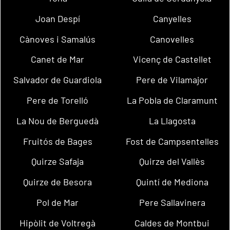
Joan Despí
Canyelles
Cànoves i Samalús
Canovelles
Canet de Mar
Vicenç de Castellet
Salvador de Guardiola
Pere de Vilamajor
Pere de Torelló
La Pobla de Claramunt
La Nou de Berguedà
La Llagosta
Fruitós de Bages
Fost de Campsentelles
Quirze Safaja
Quirze del Vallès
Quirze de Besora
Quintí de Mediona
Pol de Mar
Pere Sallavinera
Hipòlit de Voltregà
Caldes de Montbui