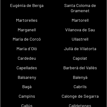
Eugènia de Berga
Santa Coloma de
Gramenet
Martorelles
Martorell
Marganell
Vilanova de Sau
Maria de Corcó
Ullastrell
Maria d´Oló
Julià de Vilatorta
Cardedeu
Capolat
Capellades
Barberà del Vallès
Balsareny
Balenyà
Bagà
Cabrils
Campins
Calonge de Segarra
Callús
Calldetenes