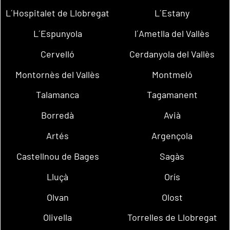
L´Hospitalet de Llobregat
L´Estany
L´Espunyola
l´Ametlla del Vallès
Cervelló
Cerdanyola del Vallès
Montornès del Vallès
Montmeló
Talamanca
Tagamanent
Borredà
Avià
Artés
Argençola
Castellnou de Bages
Sagàs
Lluçà
Orís
Olvan
Olost
Olivella
Torrelles de Llobregat