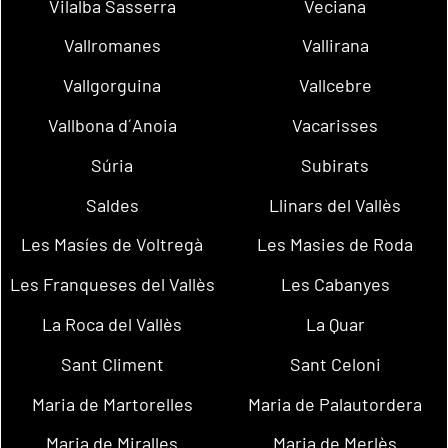
Vilalba Sasserra
Veciana
Vallromanes
Vallirana
Vallgorguina
Vallcebre
Vallbona d´Anoia
Vacarisses
Súria
Subirats
Saldes
Llinars del Vallès
Les Masíes de Voltregà
Les Masies de Roda
Les Franqueses del Vallès
Les Cabanyes
La Roca del Vallès
La Quar
Sant Climent
Sant Celoni
Maria de Martorelles
Maria de Palautordera
Maria de Miralles
Maria de Merlès