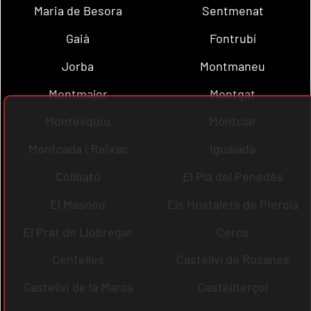
Maria de Besora
Sentmenat
Gaià
Fontrubí
Jorba
Montmaneu
Montmajor
Montgat
Montesquiu
Montclar
Montcada i Reixac
Igualada
Collbató
El Pla del Penedès
El Masnou
Els Hostalets de Pierola
El Prat de Llobregat
Cercs
Centelles
Castellví de Rosanes
Castellví de la Marca
Castellterçol