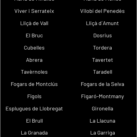
Viver i Serrateix
Vilobí del Penedès
Lliçà de Vall
Lliçà d´Amunt
El Bruc
Dosrius
Cubelles
Tordera
Abrera
Tavertet
Tavèrnoles
Taradell
Fogars de Montclús
Fogars de la Selva
Fígols
Figaró-Montmany
Esplugues de Llobregat
Gironella
El Brull
La Llacuna
La Granada
La Garriga