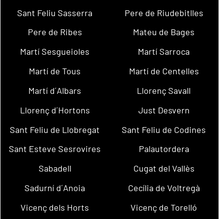
Sant Feliu Sasserra
Pere de Riudebitlles
Pere de Ribes
Mateu de Bages
Martí Sesgueioles
Martí Sarroca
Martí de Tous
Martí de Centelles
Martí d´Albars
Llorenç Savall
Llorenç d´Hortons
Just Desvern
Sant Feliu de Llobregat
Sant Feliu de Codines
Sant Esteve Sesrovires
Palautordera
Sabadell
Cugat del Vallès
Sadurní d´Anoia
Cecília de Voltregà
Vicenç dels Horts
Vicenç de Torelló