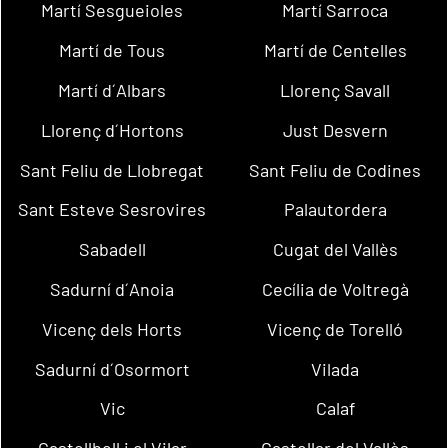
Martí Sesgueioles
Martí Sarroca
Martí de Tous
Martí de Centelles
Martí d´Albars
Llorenç Savall
Llorenç d´Hortons
Just Desvern
Sant Feliu de Llobregat
Sant Feliu de Codines
Sant Esteve Sesrovires
Palautordera
Sabadell
Cugat del Vallès
Sadurní d´Anoia
Cecília de Voltregà
Vicenç dels Horts
Vicenç de Torelló
Sadurní d´Osormort
Vilada
Vic
Calaf