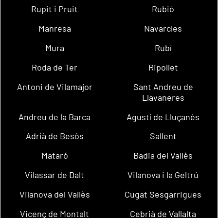
Rupit i Pruit
Rubió
Manresa
Navarcles
Mura
Rubí
Roda de Ter
Ripollet
Antoni de Vilamajor
Sant Andreu de
Llavaneres
Andreu de la Barca
Agustí de Lluçanès
Adrià de Besòs
Sallent
Mataró
Badia del Vallès
Vilassar de Dalt
Vilanova i la Geltrú
Vilanova del Vallès
Cugat Sesgarrigues
Vicenç de Montalt
Cebrià de Vallalta