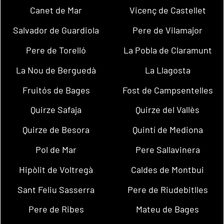
Canet de Mar
Vicenç de Castellet
Salvador de Guardiola
Pere de Vilamajor
Pere de Torelló
La Pobla de Claramunt
La Nou de Berguedà
La Llagosta
Fruitós de Bages
Fost de Campsentelles
Quirze Safaja
Quirze del Vallès
Quirze de Besora
Quintí de Mediona
Pol de Mar
Pere Sallavinera
Hipòlit de Voltregà
Caldes de Montbui
Sant Feliu Sasserra
Pere de Riudebitlles
Pere de Ribes
Mateu de Bages