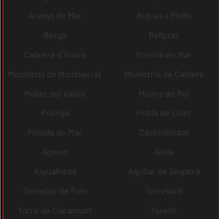
Arenys de Mar
Bigues i Riells
Berga
Bellprat
Cabrera d´Anoia
Premià de Mar
Monistrol de Montserrat
Monistrol de Calders
Mollet del Vallès
Molins de Rei
Polinyà
Pobla de Lillet
Pineda de Mar
Castellbisbal
Alpens
Alella
Aiguafreda
Aguilar de Segarra
Torrelles de Foix
Torrelavit
Torre de Claramunt
Torelló