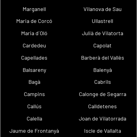
Marganell
Vilanova de Sau
Maria de Corcó
Ullastrell
Maria d´Oló
Julià de Vilatorta
Cardedeu
Capolat
Capellades
Barberà del Vallès
Balsareny
Balenyà
Bagà
Cabrils
Campins
Calonge de Segarra
Callús
Calldetenes
Calella
Joan de Vilatorrada
Jaume de Frontanyà
Iscle de Vallalta