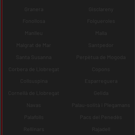
Granera
Gisclareny
Fonollosa
Folgueroles
Manlleu
Malla
Malgrat de Mar
Santpedor
Santa Susanna
Perpètua de Mogoda
Corbera de Llobregat
Copons
Collsuspina
Esparreguera
Cornellà de Llobregat
Gelida
Navas
Palau-solità i Plegamans
Palafolls
Pacs del Penedès
Rellinars
Rajadell