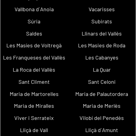
Vallbona d´Anoia
Vacarisses
Súria
Subirats
Saldes
Llinars del Vallès
Les Masíes de Voltregà
Les Masies de Roda
Les Franqueses del Vallès
Les Cabanyes
La Roca del Vallès
La Quar
Sant Climent
Sant Celoni
Maria de Martorelles
Maria de Palautordera
Maria de Miralles
Maria de Merlès
Viver i Serrateix
Vilobí del Penedès
Lliçà de Vall
Lliçà d´Amunt