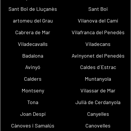
Sant Boi de Lluçanès
Sant Boi
artomeu del Grau
Vilanova del Camí
Cabrera de Mar
Vilafranca del Penedès
Viladecavalls
Viladecans
Badalona
Avinyonet del Penedès
Avinyó
Caldes d´Estrac
Calders
Muntanyola
Montseny
Vilassar de Mar
Tona
Julià de Cerdanyola
Joan Despí
Canyelles
Cànoves i Samalús
Canovelles