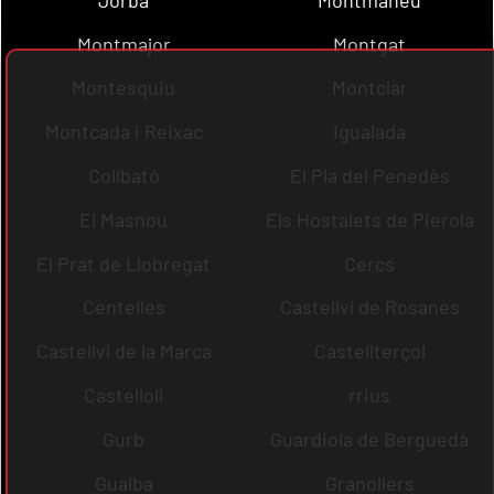
Montmajor
Montgat
Montesquiu
Montclar
Montcada i Reixac
Igualada
Collbató
El Pla del Penedès
El Masnou
Els Hostalets de Pierola
El Prat de Llobregat
Cercs
Centelles
Castellví de Rosanes
Castellví de la Marca
Castellterçol
Castellolí
rrius
Gurb
Guardiola de Berguedà
Gualba
Granollers