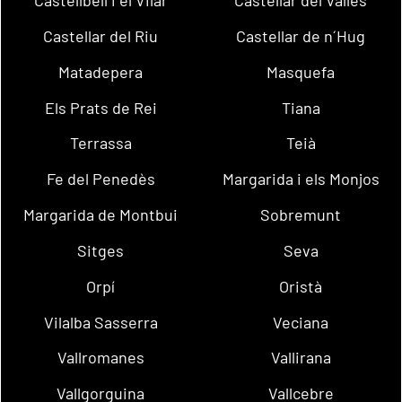
Castellbell i el Vilar
Castellar del Vallès
Castellar del Riu
Castellar de n´Hug
Matadepera
Masquefa
Els Prats de Rei
Tiana
Terrassa
Teià
Fe del Penedès
Margarida i els Monjos
Margarida de Montbui
Sobremunt
Sitges
Seva
Orpí
Oristà
Vilalba Sasserra
Veciana
Vallromanes
Vallirana
Vallgorguina
Vallcebre