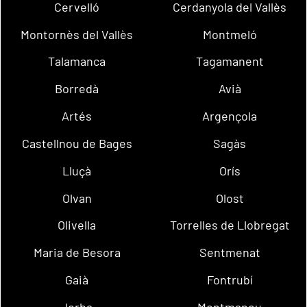
Cervelló
Cerdanyola del Vallès
Montornès del Vallès
Montmeló
Talamanca
Tagamanent
Borredà
Avià
Artés
Argençola
Castellnou de Bages
Sagàs
Lluçà
Orís
Olvan
Olost
Olivella
Torrelles de Llobregat
Maria de Besora
Sentmenat
Gaià
Fontrubí
Jorba
Montmaneu