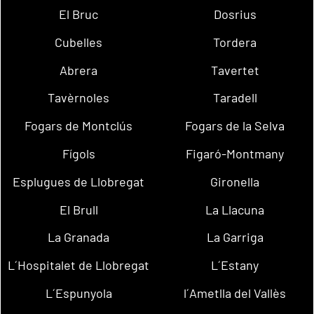
El Bruc
Dosrius
Cubelles
Tordera
Abrera
Tavertet
Tavèrnoles
Taradell
Fogars de Montclús
Fogars de la Selva
Fígols
Figaró-Montmany
Esplugues de Llobregat
Gironella
El Brull
La Llacuna
La Granada
La Garriga
L´Hospitalet de Llobregat
L´Estany
L´Espunyola
l´Ametlla del Vallès