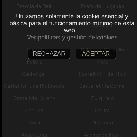
Premià de Dalt
Prats de Lluçanès
Utilizamos solamente la cookie esencial y
Pontons
Pont de Vilomara i
básica para el funcionamiento mínimo de esta
Rocafort
web.
Pujalt
Puigdàlber
Ver políticas y gestión de cookies
Papiol
Palma de Cervelló
RECHAZAR
ACEPTAR
Pallejà
Moià
Castellgalí
Castellfullit del Boix
Castellfollit de Riubregós
Castellet i la Gornal
Castell de l´Areny
Puig-reig
Begues
Gallifa
Sora
Mediona
Argentona
Arenys de Munt