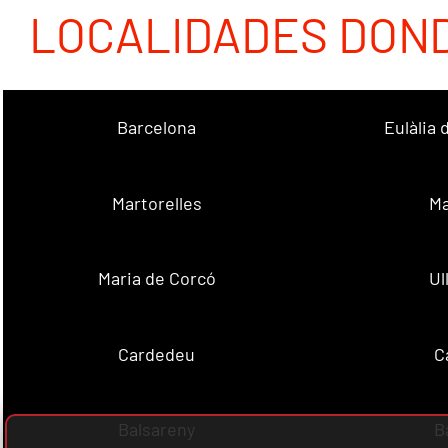
LOCALIDADES DON
Barcelona
Eulàlia
Martorelles
Ma
Maria de Corcó
Ul
Cardedeu
C
Balsareny
B