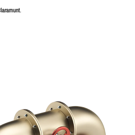
Claramunt
.