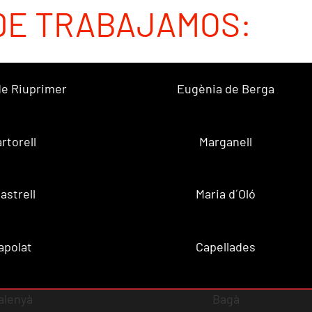
DE TRABAJAMOS:
 de Riuprimer
Eugènia de Berga
rtorell
Marganell
lastrell
Maria d´Oló
apolat
Capellades
alenyà
Bagà