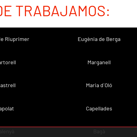
DE TRABAJAMOS:
 de Riuprimer
Eugènia de Berga
rtorell
Marganell
lastrell
Maria d´Oló
apolat
Capellades
alenyà
Bagà