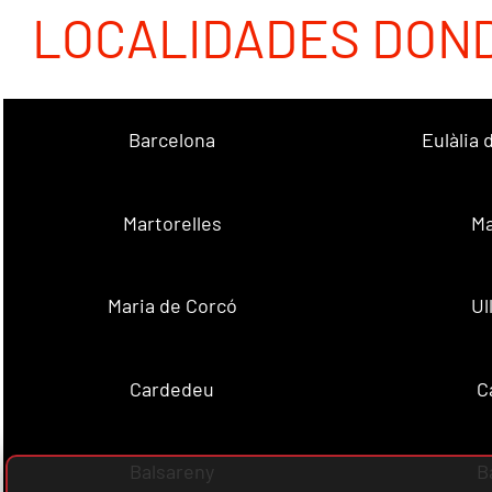
LOCALIDADES DON
Barcelona
Eulàlia
Martorelles
Ma
Maria de Corcó
Ul
Cardedeu
C
Balsareny
B