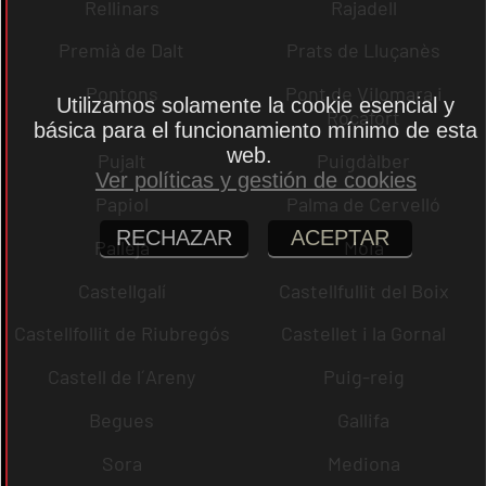
Rellinars
Rajadell
Premià de Dalt
Prats de Lluçanès
Pontons
Pont de Vilomara i
Utilizamos solamente la cookie esencial y
Rocafort
básica para el funcionamiento mínimo de esta
web.
Pujalt
Puigdàlber
Ver políticas y gestión de cookies
Papiol
Palma de Cervelló
RECHAZAR
ACEPTAR
Pallejà
Moià
Castellgalí
Castellfullit del Boix
Castellfollit de Riubregós
Castellet i la Gornal
Castell de l´Areny
Puig-reig
Begues
Gallifa
Sora
Mediona