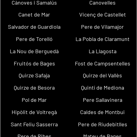
Cànoves i Samalús
Canovelles
Canet de Mar
Vicenç de Castellet
Salvador de Guardiola
Pere de Vilamajor
Pere de Torelló
La Pobla de Claramunt
La Nou de Berguedà
La Llagosta
Fruitós de Bages
Fost de Campsentelles
Quirze Safaja
Quirze del Vallès
Quirze de Besora
Quintí de Mediona
Pol de Mar
Pere Sallavinera
Hipòlit de Voltregà
Caldes de Montbui
Sant Feliu Sasserra
Pere de Riudebitlles
Pere de Ribes
Mateu de Bages