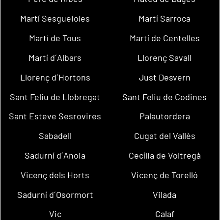
Martí Sesgueioles
Martí Sarroca
Martí de Tous
Martí de Centelles
Martí d´Albars
Llorenç Savall
Llorenç d´Hortons
Just Desvern
Sant Feliu de Llobregat
Sant Feliu de Codines
Sant Esteve Sesrovires
Palautordera
Sabadell
Cugat del Vallès
Sadurní d´Anoia
Cecília de Voltregà
Vicenç dels Horts
Vicenç de Torelló
Sadurní d´Osormort
Vilada
Vic
Calaf