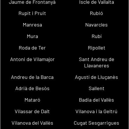
Jaume de Frontanyà
Iscle de Vallalta
Rupit i Pruit
Rubió
Manresa
Navarcles
Mura
Rubí
Roda de Ter
Ripollet
Antoni de Vilamajor
Sant Andreu de
Llavaneres
Andreu de la Barca
Agustí de Lluçanès
Adrià de Besòs
Sallent
Mataró
Badia del Vallès
Vilassar de Dalt
Vilanova i la Geltrú
Vilanova del Vallès
Cugat Sesgarrigues