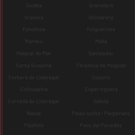
Gualba
Granollers
Granera
Gisclareny
Fonollosa
Folgueroles
Manlleu
Malla
Malgrat de Mar
Santpedor
Santa Susanna
Perpètua de Mogoda
Corbera de Llobregat
Copons
Collsuspina
Esparreguera
Cornellà de Llobregat
Gelida
Navas
Palau-solità i Plegamans
Palafolls
Pacs del Penedès