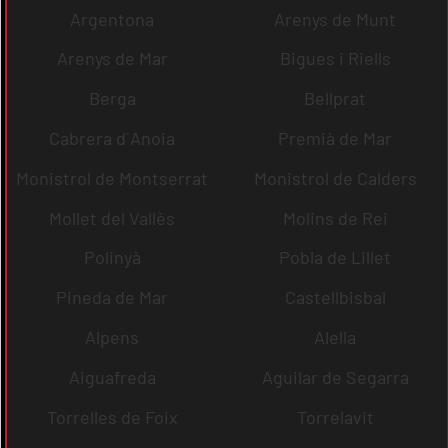
Argentona
Arenys de Munt
Arenys de Mar
Bigues i Riells
Berga
Bellprat
Cabrera d´Anoia
Premià de Mar
Monistrol de Montserrat
Monistrol de Calders
Mollet del Vallès
Molins de Rei
Polinyà
Pobla de Lillet
Pineda de Mar
Castellbisbal
Alpens
Alella
Aiguafreda
Aguilar de Segarra
Torrelles de Foix
Torrelavit