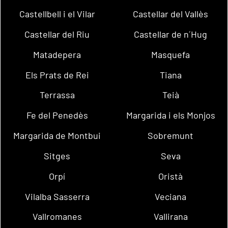
Castellbell i el Vilar
Castellar del Vallès
Castellar del Riu
Castellar de n´Hug
Matadepera
Masquefa
Els Prats de Rei
Tiana
Terrassa
Teià
Fe del Penedès
Margarida i els Monjos
Margarida de Montbui
Sobremunt
Sitges
Seva
Orpí
Oristà
Vilalba Sasserra
Veciana
Vallromanes
Vallirana