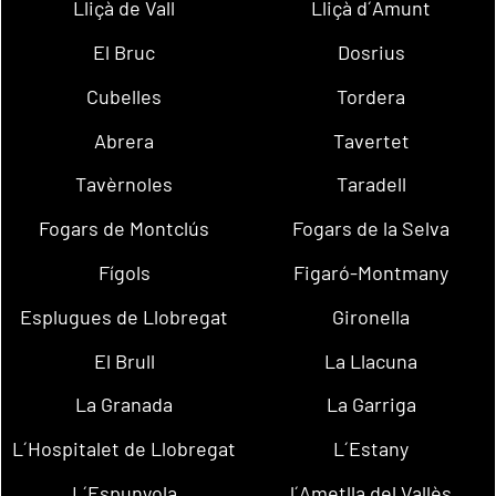
Lliçà de Vall
Lliçà d´Amunt
El Bruc
Dosrius
Cubelles
Tordera
Abrera
Tavertet
Tavèrnoles
Taradell
Fogars de Montclús
Fogars de la Selva
Fígols
Figaró-Montmany
Esplugues de Llobregat
Gironella
El Brull
La Llacuna
La Granada
La Garriga
L´Hospitalet de Llobregat
L´Estany
L´Espunyola
l´Ametlla del Vallès