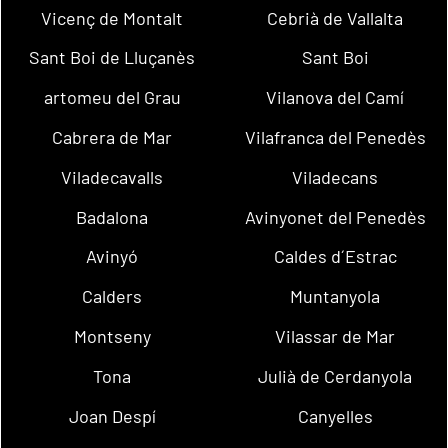
Vicenç de Montalt
Cebrià de Vallalta
Sant Boi de Lluçanès
Sant Boi
artomeu del Grau
Vilanova del Camí
Cabrera de Mar
Vilafranca del Penedès
Viladecavalls
Viladecans
Badalona
Avinyonet del Penedès
Avinyó
Caldes d´Estrac
Calders
Muntanyola
Montseny
Vilassar de Mar
Tona
Julià de Cerdanyola
Joan Despí
Canyelles