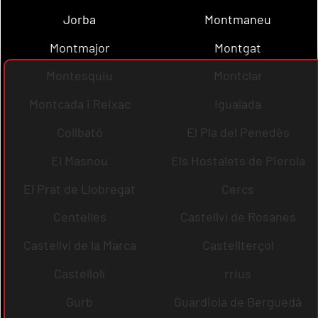
Jorba
Montmaneu
Montmajor
Montgat
Montesquiu
Montclar
Montcada i Reixac
Igualada
Collbató
El Pla del Penedès
El Masnou
Els Hostalets de Pierola
El Prat de Llobregat
Cercs
Centelles
Castellví de Rosanes
Castellví de la Marca
Castellterçol
Castellolí
rrius
Gurb
Guardiola de Berguedà