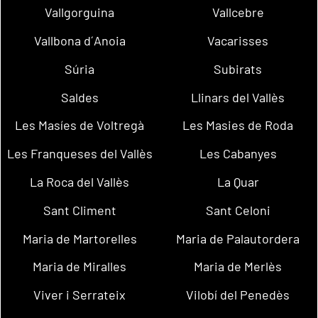
Vallgorguina
Vallcebre
Vallbona d´Anoia
Vacarisses
Súria
Subirats
Saldes
Llinars del Vallès
Les Masíes de Voltregà
Les Masies de Roda
Les Franqueses del Vallès
Les Cabanyes
La Roca del Vallès
La Quar
Sant Climent
Sant Celoni
Maria de Martorelles
Maria de Palautordera
Maria de Miralles
Maria de Merlès
Viver i Serrateix
Vilobí del Penedès