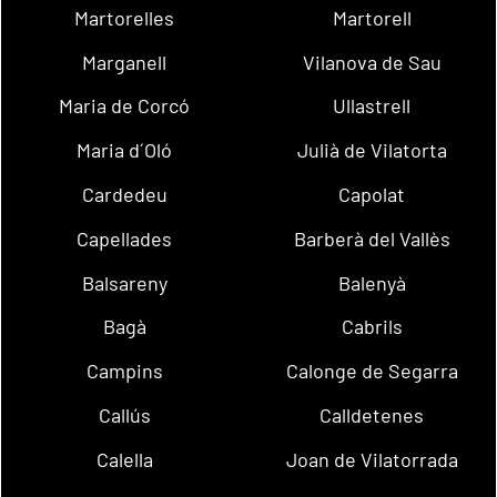
Martorelles
Martorell
Marganell
Vilanova de Sau
Maria de Corcó
Ullastrell
Maria d´Oló
Julià de Vilatorta
Cardedeu
Capolat
Capellades
Barberà del Vallès
Balsareny
Balenyà
Bagà
Cabrils
Campins
Calonge de Segarra
Callús
Calldetenes
Calella
Joan de Vilatorrada