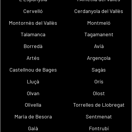
Cervelló
Cerdanyola del Vallès
Montornès del Vallès
Montmeló
Talamanca
Tagamanent
Borredà
Avià
Artés
Argençola
Castellnou de Bages
Sagàs
Lluçà
Orís
Olvan
Olost
Olivella
Torrelles de Llobregat
Maria de Besora
Sentmenat
Gaià
Fontrubí