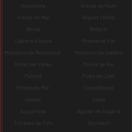
Argentona
Arenys de Munt
Arenys de Mar
Bigues i Riells
Berga
Bellprat
Cabrera d´Anoia
Premià de Mar
Monistrol de Montserrat
Monistrol de Calders
Mollet del Vallès
Molins de Rei
Polinyà
Pobla de Lillet
Pineda de Mar
Castellbisbal
Alpens
Alella
Aiguafreda
Aguilar de Segarra
Torrelles de Foix
Torrelavit