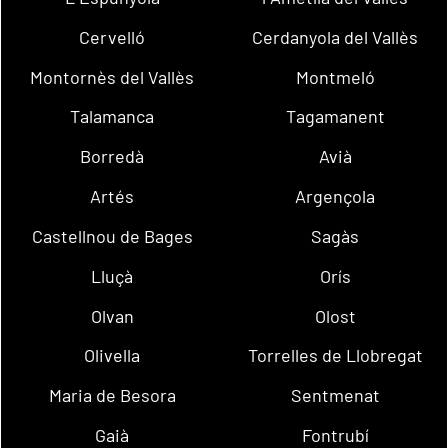
Cervelló
Cerdanyola del Vallès
Montornès del Vallès
Montmeló
Talamanca
Tagamanent
Borredà
Avià
Artés
Argençola
Castellnou de Bages
Sagàs
Lluçà
Orís
Olvan
Olost
Olivella
Torrelles de Llobregat
Maria de Besora
Sentmenat
Gaià
Fontrubí