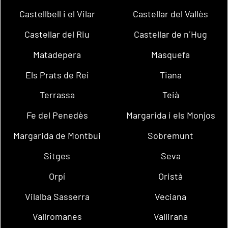
Castellbell i el Vilar
Castellar del Vallès
Castellar del Riu
Castellar de n´Hug
Matadepera
Masquefa
Els Prats de Rei
Tiana
Terrassa
Teià
Fe del Penedès
Margarida i els Monjos
Margarida de Montbui
Sobremunt
Sitges
Seva
Orpí
Oristà
Vilalba Sasserra
Veciana
Vallromanes
Vallirana