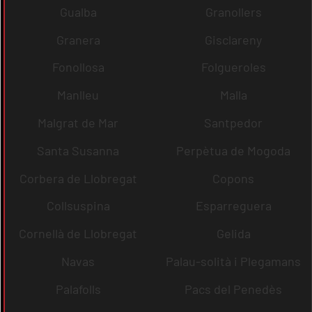
Gualba
Granollers
Granera
Gisclareny
Fonollosa
Folgueroles
Manlleu
Malla
Malgrat de Mar
Santpedor
Santa Susanna
Perpètua de Mogoda
Corbera de Llobregat
Copons
Collsuspina
Esparreguera
Cornellà de Llobregat
Gelida
Navas
Palau-solità i Plegamans
Palafolls
Pacs del Penedès