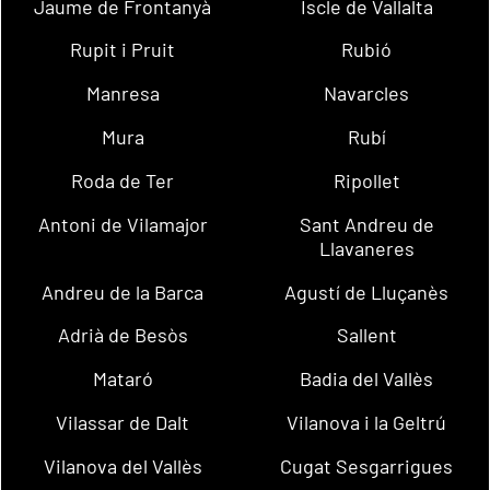
Jaume de Frontanyà
Iscle de Vallalta
Rupit i Pruit
Rubió
Manresa
Navarcles
Mura
Rubí
Roda de Ter
Ripollet
Antoni de Vilamajor
Sant Andreu de
Llavaneres
Andreu de la Barca
Agustí de Lluçanès
Adrià de Besòs
Sallent
Mataró
Badia del Vallès
Vilassar de Dalt
Vilanova i la Geltrú
Vilanova del Vallès
Cugat Sesgarrigues