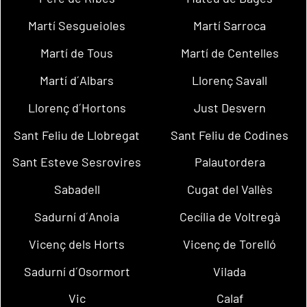
Martí Sesgueioles
Martí Sarroca
Martí de Tous
Martí de Centelles
Martí d´Albars
Llorenç Savall
Llorenç d´Hortons
Just Desvern
Sant Feliu de Llobregat
Sant Feliu de Codines
Sant Esteve Sesrovires
Palautordera
Sabadell
Cugat del Vallès
Sadurní d´Anoia
Cecília de Voltregà
Vicenç dels Horts
Vicenç de Torelló
Sadurní d´Osormort
Vilada
Vic
Calaf