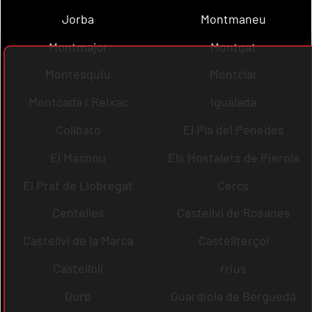
Jorba
Montmaneu
Montmajor
Montgat
Montesquiu
Montclar
Montcada i Reixac
Igualada
Collbató
El Pla del Penedès
El Masnou
Els Hostalets de Pierola
El Prat de Llobregat
Cercs
Centelles
Castellví de Rosanes
Castellví de la Marca
Castellterçol
Castellolí
rrius
Gurb
Guardiola de Berguedà