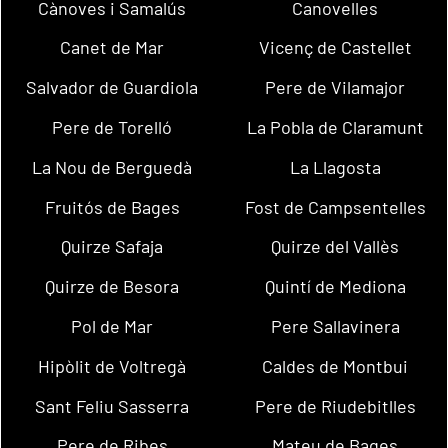
Cànoves i Samalús
Canovelles
Canet de Mar
Vicenç de Castellet
Salvador de Guardiola
Pere de Vilamajor
Pere de Torelló
La Pobla de Claramunt
La Nou de Berguedà
La Llagosta
Fruitós de Bages
Fost de Campsentelles
Quirze Safaja
Quirze del Vallès
Quirze de Besora
Quintí de Mediona
Pol de Mar
Pere Sallavinera
Hipòlit de Voltregà
Caldes de Montbui
Sant Feliu Sasserra
Pere de Riudebitlles
Pere de Ribes
Mateu de Bages