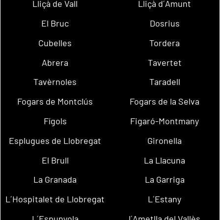
Lliçà de Vall
Lliçà d´Amunt
El Bruc
Dosrius
Cubelles
Tordera
Abrera
Tavertet
Tavèrnoles
Taradell
Fogars de Montclús
Fogars de la Selva
Fígols
Figaró-Montmany
Esplugues de Llobregat
Gironella
El Brull
La Llacuna
La Granada
La Garriga
L´Hospitalet de Llobregat
L´Estany
L´Espunyola
l´Ametlla del Vallès