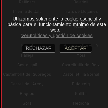
Rellinars
Rajadell
Premià de Dalt
Prats de Lluçanès
Utilizamos solamente la cookie esencial y
Pontons
Pont de Vilomara i
básica para el funcionamiento mínimo de esta
Rocafort
web.
Ver políticas y gestión de cookies
Pujalt
Puigdàlber
Papiol
Palma de Cervelló
RECHAZAR
ACEPTAR
Pallejà
Moià
Castellgalí
Castellfullit del Boix
Castellfollit de Riubregós
Castellet i la Gornal
Castell de l´Areny
Puig-reig
Begues
Gallifa
Sora
Mediona