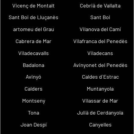
Vicenç de Montalt
Cebrià de Vallalta
Sant Boi de Lluçanès
Sant Boi
artomeu del Grau
Vilanova del Camí
Cabrera de Mar
Vilafranca del Penedès
Viladecavalls
Viladecans
Badalona
Avinyonet del Penedès
Avinyó
Caldes d´Estrac
Calders
Muntanyola
Montseny
Vilassar de Mar
Tona
Julià de Cerdanyola
Joan Despí
Canyelles