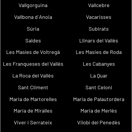
Vallgorguina
Vallcebre
Vallbona d´Anoia
Vacarisses
Súria
Subirats
Saldes
Llinars del Vallès
Les Masíes de Voltregà
Les Masies de Roda
Les Franqueses del Vallès
Les Cabanyes
La Roca del Vallès
La Quar
Sant Climent
Sant Celoni
Maria de Martorelles
Maria de Palautordera
Maria de Miralles
Maria de Merlès
Viver i Serrateix
Vilobí del Penedès