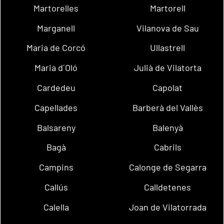
Martorelles
Martorell
Marganell
Vilanova de Sau
Maria de Corcó
Ullastrell
Maria d´Oló
Julià de Vilatorta
Cardedeu
Capolat
Capellades
Barberà del Vallès
Balsareny
Balenyà
Bagà
Cabrils
Campins
Calonge de Segarra
Callús
Calldetenes
Calella
Joan de Vilatorrada