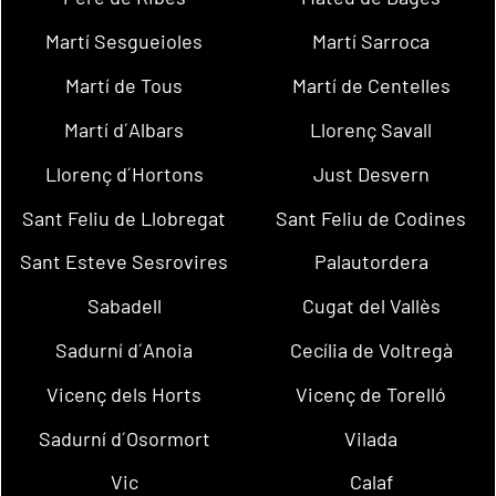
Martí Sesgueioles
Martí Sarroca
Martí de Tous
Martí de Centelles
Martí d´Albars
Llorenç Savall
Llorenç d´Hortons
Just Desvern
Sant Feliu de Llobregat
Sant Feliu de Codines
Sant Esteve Sesrovires
Palautordera
Sabadell
Cugat del Vallès
Sadurní d´Anoia
Cecília de Voltregà
Vicenç dels Horts
Vicenç de Torelló
Sadurní d´Osormort
Vilada
Vic
Calaf