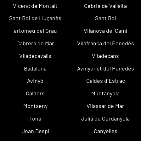
Vicenç de Montalt
Cebrià de Vallalta
Sant Boi de Lluçanès
Sant Boi
artomeu del Grau
Vilanova del Camí
Cabrera de Mar
Vilafranca del Penedès
Viladecavalls
Viladecans
Badalona
Avinyonet del Penedès
Avinyó
Caldes d´Estrac
Calders
Muntanyola
Montseny
Vilassar de Mar
Tona
Julià de Cerdanyola
Joan Despí
Canyelles