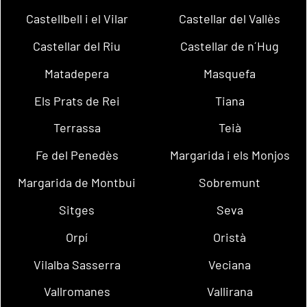
Castellbell i el Vilar
Castellar del Vallès
Castellar del Riu
Castellar de n´Hug
Matadepera
Masquefa
Els Prats de Rei
Tiana
Terrassa
Teià
Fe del Penedès
Margarida i els Monjos
Margarida de Montbui
Sobremunt
Sitges
Seva
Orpí
Oristà
Vilalba Sasserra
Veciana
Vallromanes
Vallirana