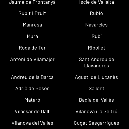
Jaume de Frontanyà
Iscle de Vallalta
Rupit i Pruit
Rubió
Manresa
Navarcles
Mura
Rubí
Roda de Ter
Ripollet
Antoni de Vilamajor
Sant Andreu de
Llavaneres
Andreu de la Barca
Agustí de Lluçanès
Adrià de Besòs
Sallent
Mataró
Badia del Vallès
Vilassar de Dalt
Vilanova i la Geltrú
Vilanova del Vallès
Cugat Sesgarrigues