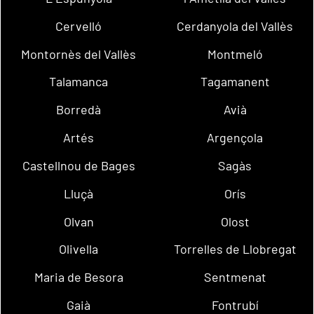
Cervelló
Cerdanyola del Vallès
Montornès del Vallès
Montmeló
Talamanca
Tagamanent
Borredà
Avià
Artés
Argençola
Castellnou de Bages
Sagàs
Lluçà
Orís
Olvan
Olost
Olivella
Torrelles de Llobregat
Maria de Besora
Sentmenat
Gaià
Fontrubí