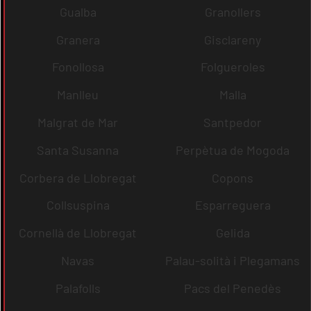
Gualba
Granollers
Granera
Gisclareny
Fonollosa
Folgueroles
Manlleu
Malla
Malgrat de Mar
Santpedor
Santa Susanna
Perpètua de Mogoda
Corbera de Llobregat
Copons
Collsuspina
Esparreguera
Cornellà de Llobregat
Gelida
Navas
Palau-solità i Plegamans
Palafolls
Pacs del Penedès