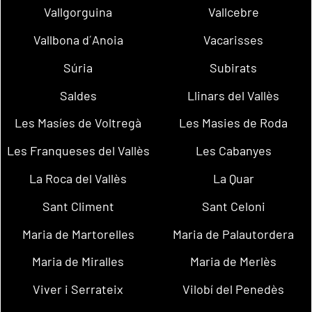
Vallgorguina
Vallcebre
Vallbona d´Anoia
Vacarisses
Súria
Subirats
Saldes
Llinars del Vallès
Les Masíes de Voltregà
Les Masies de Roda
Les Franqueses del Vallès
Les Cabanyes
La Roca del Vallès
La Quar
Sant Climent
Sant Celoni
Maria de Martorelles
Maria de Palautordera
Maria de Miralles
Maria de Merlès
Viver i Serrateix
Vilobí del Penedès