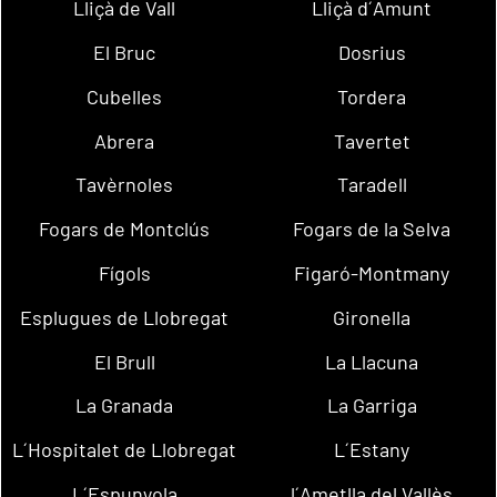
Lliçà de Vall
Lliçà d´Amunt
El Bruc
Dosrius
Cubelles
Tordera
Abrera
Tavertet
Tavèrnoles
Taradell
Fogars de Montclús
Fogars de la Selva
Fígols
Figaró-Montmany
Esplugues de Llobregat
Gironella
El Brull
La Llacuna
La Granada
La Garriga
L´Hospitalet de Llobregat
L´Estany
L´Espunyola
l´Ametlla del Vallès