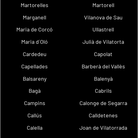
Martorelles
Martorell
Marganell
Vilanova de Sau
Maria de Corcó
Ullastrell
Maria d´Oló
Julià de Vilatorta
Cardedeu
Capolat
Capellades
Barberà del Vallès
Balsareny
Balenyà
Bagà
Cabrils
Campins
Calonge de Segarra
Callús
Calldetenes
Calella
Joan de Vilatorrada