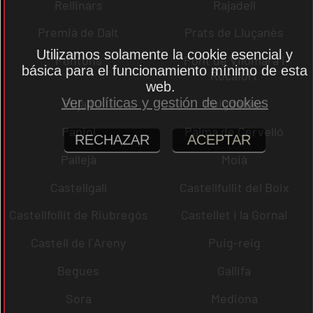
Rellinars
Rajadell
Premià de Dalt
Prats de Lluçanès
Utilizamos solamente la cookie esencial y
Pontons
Pont de Vilomara i
básica para el funcionamiento mínimo de esta
Rocafort
web.
Ver políticas y gestión de cookies
Pujalt
Puigdàlber
Papiol
Palma de Cervelló
RECHAZAR
ACEPTAR
Pallejà
Moià
Castellgalí
Castellfullit del Boix
Castellfollit de Riubregós
Castellet i la Gornal
Castell de l´Areny
Puig-reig
Begues
Gallifa
Sora
Mediona