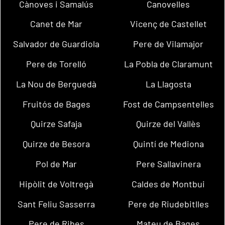
Cànoves i Samalús
Canovelles
Canet de Mar
Vicenç de Castellet
Salvador de Guardiola
Pere de Vilamajor
Pere de Torelló
La Pobla de Claramunt
La Nou de Berguedà
La Llagosta
Fruitós de Bages
Fost de Campsentelles
Quirze Safaja
Quirze del Vallès
Quirze de Besora
Quintí de Mediona
Pol de Mar
Pere Sallavinera
Hipòlit de Voltregà
Caldes de Montbui
Sant Feliu Sasserra
Pere de Riudebitlles
Pere de Ribes
Mateu de Bages