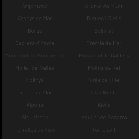
Argentona
Arenys de Munt
Arenys de Mar
Bigues i Riells
Berga
Bellprat
Cabrera d´Anoia
Premià de Mar
Monistrol de Montserrat
Monistrol de Calders
Mollet del Vallès
Molins de Rei
Polinyà
Pobla de Lillet
Pineda de Mar
Castellbisbal
Alpens
Alella
Aiguafreda
Aguilar de Segarra
Torrelles de Foix
Torrelavit