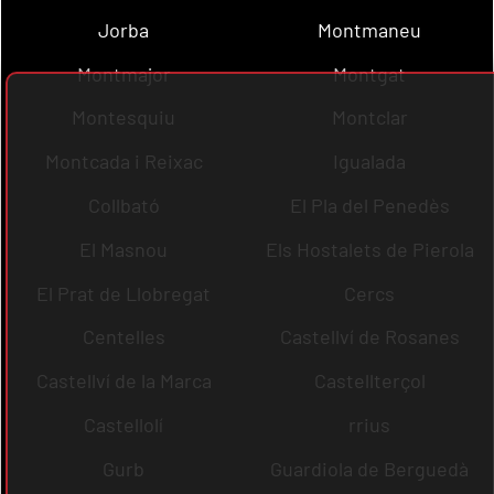
Jorba
Montmaneu
Montmajor
Montgat
Montesquiu
Montclar
Montcada i Reixac
Igualada
Collbató
El Pla del Penedès
El Masnou
Els Hostalets de Pierola
El Prat de Llobregat
Cercs
Centelles
Castellví de Rosanes
Castellví de la Marca
Castellterçol
Castellolí
rrius
Gurb
Guardiola de Berguedà