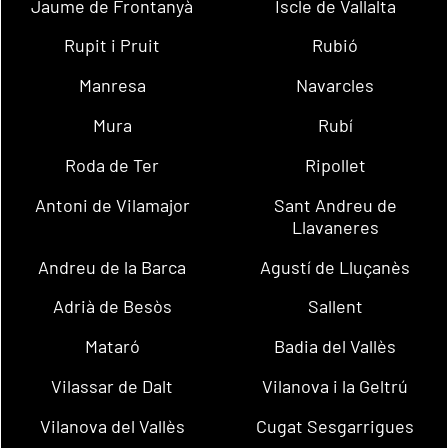
Jaume de Frontanyà
Iscle de Vallalta
Rupit i Pruit
Rubió
Manresa
Navarcles
Mura
Rubí
Roda de Ter
Ripollet
Antoni de Vilamajor
Sant Andreu de
Llavaneres
Andreu de la Barca
Agustí de Lluçanès
Adrià de Besòs
Sallent
Mataró
Badia del Vallès
Vilassar de Dalt
Vilanova i la Geltrú
Vilanova del Vallès
Cugat Sesgarrigues