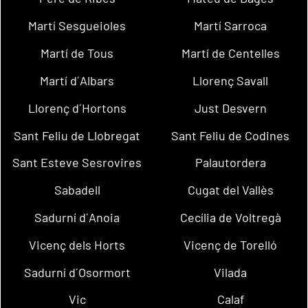
Martí Sesgueioles
Martí Sarroca
Martí de Tous
Martí de Centelles
Martí d´Albars
Llorenç Savall
Llorenç d´Hortons
Just Desvern
Sant Feliu de Llobregat
Sant Feliu de Codines
Sant Esteve Sesrovires
Palautordera
Sabadell
Cugat del Vallès
Sadurní d´Anoia
Cecília de Voltregà
Vicenç dels Horts
Vicenç de Torelló
Sadurní d´Osormort
Vilada
Vic
Calaf