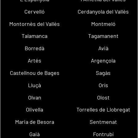
Cervelló
Cerdanyola del Vallès
Montornès del Vallès
Montmeló
Talamanca
Tagamanent
Borredà
Avià
Artés
Argençola
Castellnou de Bages
Sagàs
Lluçà
Orís
Olvan
Olost
Olivella
Torrelles de Llobregat
Maria de Besora
Sentmenat
Gaià
Fontrubí