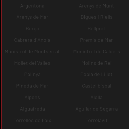
Argentona
Arenys de Munt
Arenys de Mar
Bigues i Riells
Berga
Bellprat
Cabrera d´Anoia
Premià de Mar
Monistrol de Montserrat
Monistrol de Calders
Mollet del Vallès
Molins de Rei
Polinyà
Pobla de Lillet
Pineda de Mar
Castellbisbal
Alpens
Alella
Aiguafreda
Aguilar de Segarra
Torrelles de Foix
Torrelavit