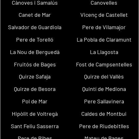
Cànoves i Samalús
Canovelles
Canet de Mar
Vicenç de Castellet
Salvador de Guardiola
Pere de Vilamajor
Pere de Torelló
La Pobla de Claramunt
La Nou de Berguedà
La Llagosta
Fruitós de Bages
Fost de Campsentelles
Quirze Safaja
Quirze del Vallès
Quirze de Besora
Quintí de Mediona
Pol de Mar
Pere Sallavinera
Hipòlit de Voltregà
Caldes de Montbui
Sant Feliu Sasserra
Pere de Riudebitlles
Pere de Ribes
Mateu de Bages