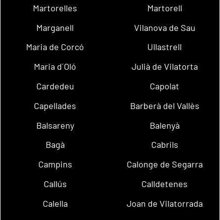
Martorelles
Martorell
Marganell
Vilanova de Sau
Maria de Corcó
Ullastrell
Maria d´Oló
Julià de Vilatorta
Cardedeu
Capolat
Capellades
Barberà del Vallès
Balsareny
Balenyà
Bagà
Cabrils
Campins
Calonge de Segarra
Callús
Calldetenes
Calella
Joan de Vilatorrada