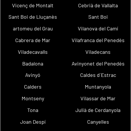
Vicenç de Montalt
Cebrià de Vallalta
Sant Boi de Lluçanès
Sant Boi
artomeu del Grau
Vilanova del Camí
Cabrera de Mar
Vilafranca del Penedès
Viladecavalls
Viladecans
Badalona
Avinyonet del Penedès
Avinyó
Caldes d´Estrac
Calders
Muntanyola
Montseny
Vilassar de Mar
Tona
Julià de Cerdanyola
Joan Despí
Canyelles