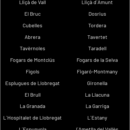
Lliçà de Vall
Lliçà d´Amunt
El Bruc
Dosrius
Cubelles
Tordera
Abrera
Tavertet
Tavèrnoles
Taradell
Fogars de Montclús
Fogars de la Selva
Fígols
Figaró-Montmany
Esplugues de Llobregat
Gironella
El Brull
La Llacuna
La Granada
La Garriga
L´Hospitalet de Llobregat
L´Estany
L´Espunyola
l´Ametlla del Vallès