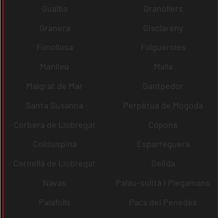
Gualba
Granollers
Granera
Gisclareny
Fonollosa
Folgueroles
Manlleu
Malla
Malgrat de Mar
Santpedor
Santa Susanna
Perpètua de Mogoda
Corbera de Llobregat
Copons
Collsuspina
Esparreguera
Cornellà de Llobregat
Gelida
Navas
Palau-solità i Plegamans
Palafolls
Pacs del Penedès