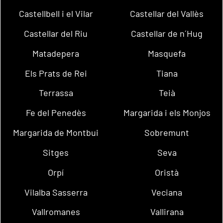
Castellbell i el Vilar
Castellar del Vallès
Castellar del Riu
Castellar de n´Hug
Matadepera
Masquefa
Els Prats de Rei
Tiana
Terrassa
Teià
Fe del Penedès
Margarida i els Monjos
Margarida de Montbui
Sobremunt
Sitges
Seva
Orpí
Oristà
Vilalba Sasserra
Veciana
Vallromanes
Vallirana