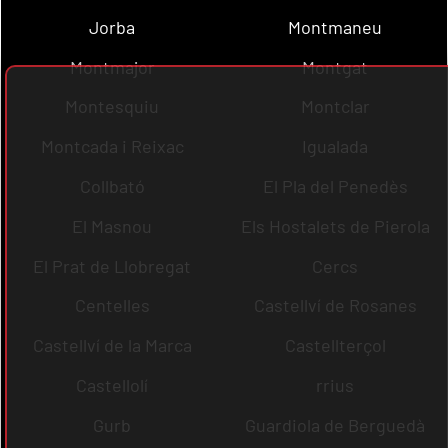
Jorba
Montmaneu
Montmajor
Montgat
Montesquiu
Montclar
Montcada i Reixac
Igualada
Collbató
El Pla del Penedès
El Masnou
Els Hostalets de Pierola
El Prat de Llobregat
Cercs
Centelles
Castellví de Rosanes
Castellví de la Marca
Castellterçol
Castellolí
rrius
Gurb
Guardiola de Berguedà