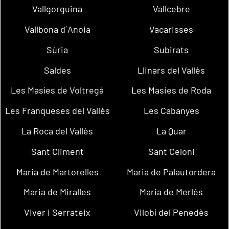
Vallgorguina
Vallcebre
Vallbona d´Anoia
Vacarisses
Súria
Subirats
Saldes
Llinars del Vallès
Les Masíes de Voltregà
Les Masies de Roda
Les Franqueses del Vallès
Les Cabanyes
La Roca del Vallès
La Quar
Sant Climent
Sant Celoni
Maria de Martorelles
Maria de Palautordera
Maria de Miralles
Maria de Merlès
Viver i Serrateix
Vilobí del Penedès