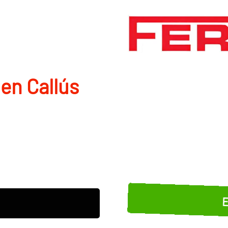
en Callús
E