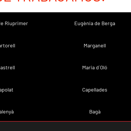
 de Riuprimer
Eugènia de Berga
rtorell
Marganell
lastrell
Maria d´Oló
apolat
Capellades
alenyà
Bagà