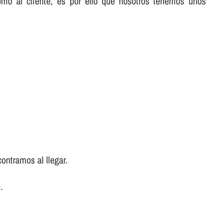
omo al cliente, es por ello que nosotros tenemos unos
ontramos al llegar.
.