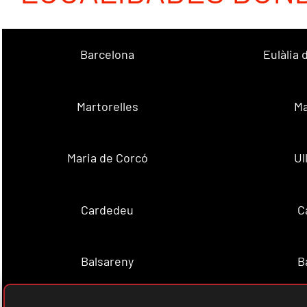
Barcelona
Eulàlia
Martorelles
Ma
Maria de Corcó
Ul
Cardedeu
C
Balsareny
B