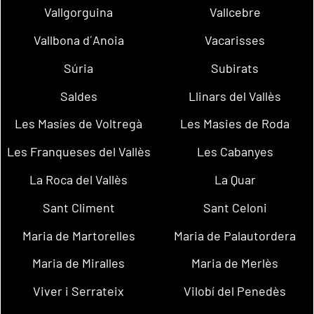
Vallgorguina
Vallcebre
Vallbona d´Anoia
Vacarisses
Súria
Subirats
Saldes
Llinars del Vallès
Les Masíes de Voltregà
Les Masies de Roda
Les Franqueses del Vallès
Les Cabanyes
La Roca del Vallès
La Quar
Sant Climent
Sant Celoni
Maria de Martorelles
Maria de Palautordera
Maria de Miralles
Maria de Merlès
Viver i Serrateix
Vilobí del Penedès