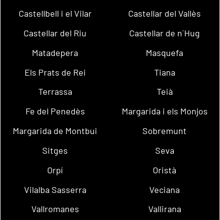
Castellbell i el Vilar
Castellar del Vallès
Castellar del Riu
Castellar de n´Hug
Matadepera
Masquefa
Els Prats de Rei
Tiana
Terrassa
Teià
Fe del Penedès
Margarida i els Monjos
Margarida de Montbui
Sobremunt
Sitges
Seva
Orpí
Oristà
Vilalba Sasserra
Veciana
Vallromanes
Vallirana