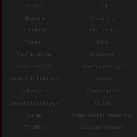
Gualba
Granollers
Granera
Gisclareny
Fonollosa
Folgueroles
Manlleu
Malla
Malgrat de Mar
Santpedor
Santa Susanna
Perpètua de Mogoda
Corbera de Llobregat
Copons
Collsuspina
Esparreguera
Cornellà de Llobregat
Gelida
Navas
Palau-solità i Plegamans
Palafolls
Pacs del Penedès