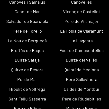
Cànoves i Samalús
Canovelles
Canet de Mar
Vicenç de Castellet
Salvador de Guardiola
Pere de Vilamajor
Pere de Torelló
La Pobla de Claramunt
La Nou de Berguedà
La Llagosta
Fruitós de Bages
Fost de Campsentelles
Quirze Safaja
Quirze del Vallès
Quirze de Besora
Quintí de Mediona
Pol de Mar
Pere Sallavinera
Hipòlit de Voltregà
Caldes de Montbui
Sant Feliu Sasserra
Pere de Riudebitlles
Pere de Ribes
Mateu de Bages