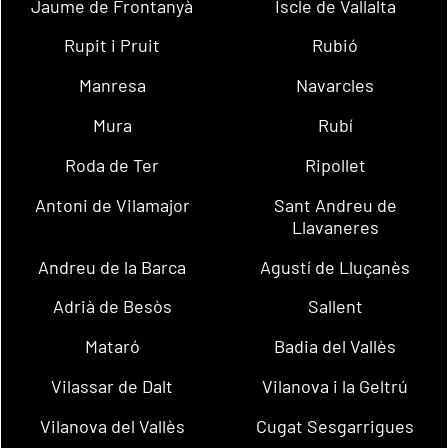
Jaume de Frontanyà
Iscle de Vallalta
Rupit i Pruit
Rubió
Manresa
Navarcles
Mura
Rubí
Roda de Ter
Ripollet
Antoni de Vilamajor
Sant Andreu de
Llavaneres
Andreu de la Barca
Agustí de Lluçanès
Adrià de Besòs
Sallent
Mataró
Badia del Vallès
Vilassar de Dalt
Vilanova i la Geltrú
Vilanova del Vallès
Cugat Sesgarrigues