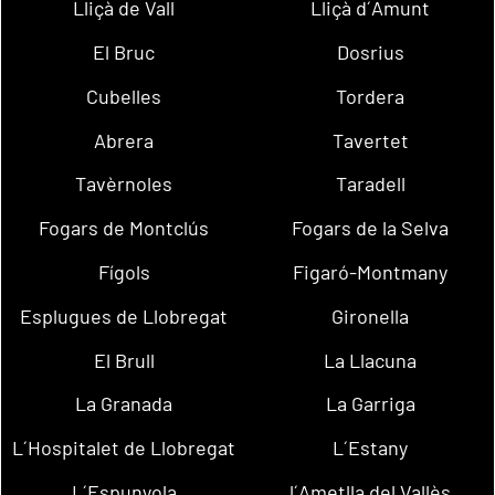
Lliçà de Vall
Lliçà d´Amunt
El Bruc
Dosrius
Cubelles
Tordera
Abrera
Tavertet
Tavèrnoles
Taradell
Fogars de Montclús
Fogars de la Selva
Fígols
Figaró-Montmany
Esplugues de Llobregat
Gironella
El Brull
La Llacuna
La Granada
La Garriga
L´Hospitalet de Llobregat
L´Estany
L´Espunyola
l´Ametlla del Vallès