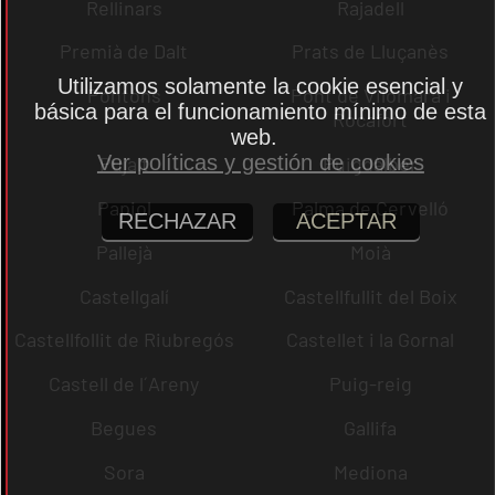
Rellinars
Rajadell
Premià de Dalt
Prats de Lluçanès
Utilizamos solamente la cookie esencial y
Pontons
Pont de Vilomara i
básica para el funcionamiento mínimo de esta
Rocafort
web.
Ver políticas y gestión de cookies
Pujalt
Puigdàlber
Papiol
Palma de Cervelló
RECHAZAR
ACEPTAR
Pallejà
Moià
Castellgalí
Castellfullit del Boix
Castellfollit de Riubregós
Castellet i la Gornal
Castell de l´Areny
Puig-reig
Begues
Gallifa
Sora
Mediona