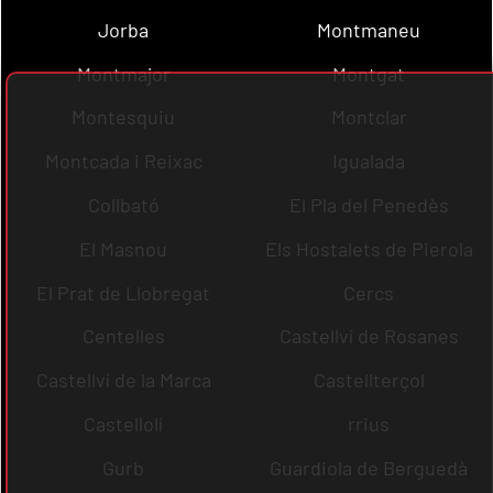
Jorba
Montmaneu
Montmajor
Montgat
Montesquiu
Montclar
Montcada i Reixac
Igualada
Collbató
El Pla del Penedès
El Masnou
Els Hostalets de Pierola
El Prat de Llobregat
Cercs
Centelles
Castellví de Rosanes
Castellví de la Marca
Castellterçol
Castellolí
rrius
Gurb
Guardiola de Berguedà