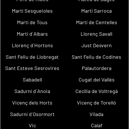
Martí Sesgueioles
Martí Sarroca
Martí de Tous
Martí de Centelles
Martí d´Albars
Llorenç Savall
Llorenç d´Hortons
Just Desvern
Sant Feliu de Llobregat
Sant Feliu de Codines
Sant Esteve Sesrovires
Palautordera
Sabadell
Cugat del Vallès
Sadurní d´Anoia
Cecília de Voltregà
Vicenç dels Horts
Vicenç de Torelló
Sadurní d´Osormort
Vilada
Vic
Calaf