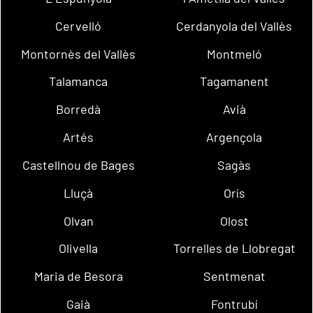
Cervelló
Cerdanyola del Vallès
Montornès del Vallès
Montmeló
Talamanca
Tagamanent
Borredà
Avià
Artés
Argençola
Castellnou de Bages
Sagàs
Lluçà
Orís
Olvan
Olost
Olivella
Torrelles de Llobregat
Maria de Besora
Sentmenat
Gaià
Fontrubí