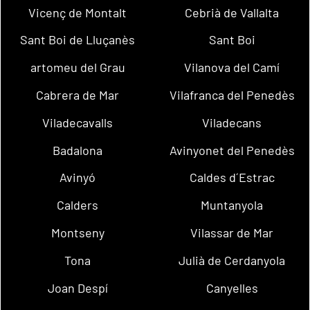
Vicenç de Montalt
Cebrià de Vallalta
Sant Boi de Lluçanès
Sant Boi
artomeu del Grau
Vilanova del Camí
Cabrera de Mar
Vilafranca del Penedès
Viladecavalls
Viladecans
Badalona
Avinyonet del Penedès
Avinyó
Caldes d´Estrac
Calders
Muntanyola
Montseny
Vilassar de Mar
Tona
Julià de Cerdanyola
Joan Despí
Canyelles