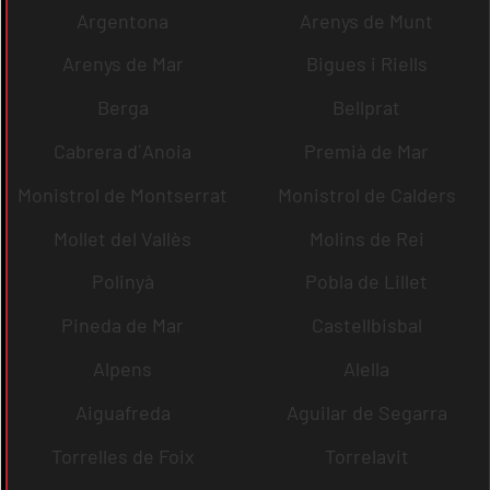
Argentona
Arenys de Munt
Arenys de Mar
Bigues i Riells
Berga
Bellprat
Cabrera d´Anoia
Premià de Mar
Monistrol de Montserrat
Monistrol de Calders
Mollet del Vallès
Molins de Rei
Polinyà
Pobla de Lillet
Pineda de Mar
Castellbisbal
Alpens
Alella
Aiguafreda
Aguilar de Segarra
Torrelles de Foix
Torrelavit