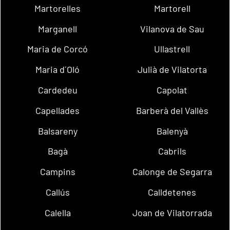
Martorelles
Martorell
Marganell
Vilanova de Sau
Maria de Corcó
Ullastrell
Maria d´Oló
Julià de Vilatorta
Cardedeu
Capolat
Capellades
Barberà del Vallès
Balsareny
Balenyà
Bagà
Cabrils
Campins
Calonge de Segarra
Callús
Calldetenes
Calella
Joan de Vilatorrada