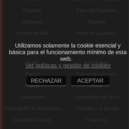
Palafolls
Pacs del Penedès
Rellinars
Rajadell
Premià de Dalt
Prats de Lluçanès
Pontons
Pont de Vilomara i
Utilizamos solamente la cookie esencial y
Rocafort
básica para el funcionamiento mínimo de esta
web.
Pujalt
Puigdàlber
Ver políticas y gestión de cookies
Papiol
Palma de Cervelló
RECHAZAR
ACEPTAR
Pallejà
Moià
Castellgalí
Castellfullit del Boix
Castellfollit de Riubregós
Castellet i la Gornal
Castell de l´Areny
Puig-reig