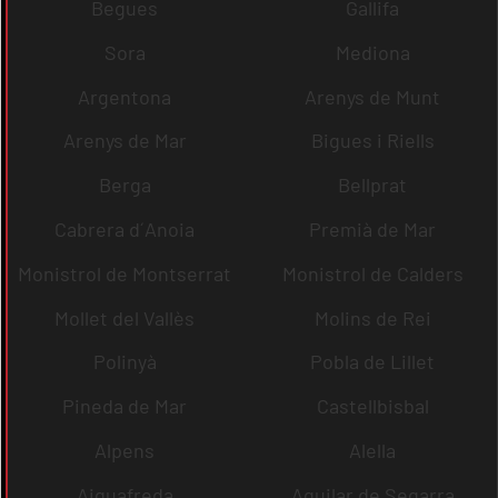
Begues
Gallifa
Sora
Mediona
Argentona
Arenys de Munt
Arenys de Mar
Bigues i Riells
Berga
Bellprat
Cabrera d´Anoia
Premià de Mar
Monistrol de Montserrat
Monistrol de Calders
Mollet del Vallès
Molins de Rei
Polinyà
Pobla de Lillet
Pineda de Mar
Castellbisbal
Alpens
Alella
Aiguafreda
Aguilar de Segarra