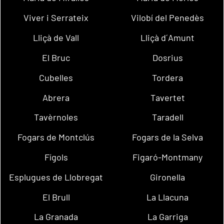
Viver i Serrateix
Vilobí del Penedès
Lliçà de Vall
Lliçà d´Amunt
El Bruc
Dosrius
Cubelles
Tordera
Abrera
Tavertet
Tavèrnoles
Taradell
Fogars de Montclús
Fogars de la Selva
Fígols
Figaró-Montmany
Esplugues de Llobregat
Gironella
El Brull
La Llacuna
La Granada
La Garriga