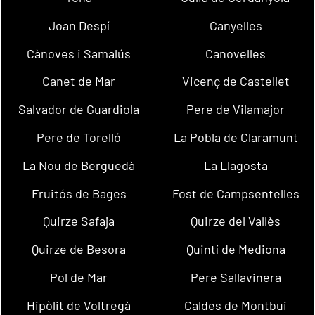
Joan Despí
Canyelles
Cànoves i Samalús
Canovelles
Canet de Mar
Vicenç de Castellet
Salvador de Guardiola
Pere de Vilamajor
Pere de Torelló
La Pobla de Claramunt
La Nou de Berguedà
La Llagosta
Fruitós de Bages
Fost de Campsentelles
Quirze Safaja
Quirze del Vallès
Quirze de Besora
Quintí de Mediona
Pol de Mar
Pere Sallavinera
Hipòlit de Voltregà
Caldes de Montbui