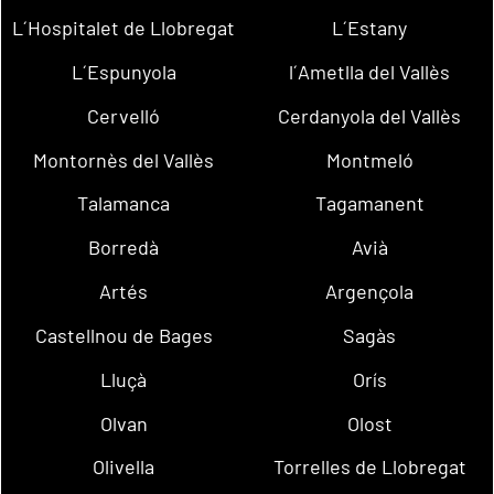
L´Hospitalet de Llobregat
L´Estany
L´Espunyola
l´Ametlla del Vallès
Cervelló
Cerdanyola del Vallès
Montornès del Vallès
Montmeló
Talamanca
Tagamanent
Borredà
Avià
Artés
Argençola
Castellnou de Bages
Sagàs
Lluçà
Orís
Olvan
Olost
Olivella
Torrelles de Llobregat