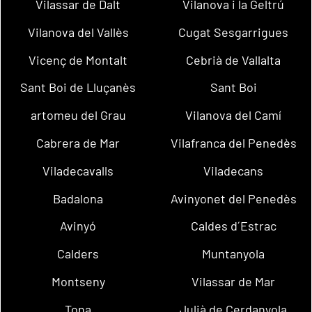
Vilassar de Dalt
Vilanova i la Geltrú
Vilanova del Vallès
Cugat Sesgarrigues
Vicenç de Montalt
Cebrià de Vallalta
Sant Boi de Lluçanès
Sant Boi
artomeu del Grau
Vilanova del Camí
Cabrera de Mar
Vilafranca del Penedès
Viladecavalls
Viladecans
Badalona
Avinyonet del Penedès
Avinyó
Caldes d´Estrac
Calders
Muntanyola
Montseny
Vilassar de Mar
Tona
Julià de Cerdanyola