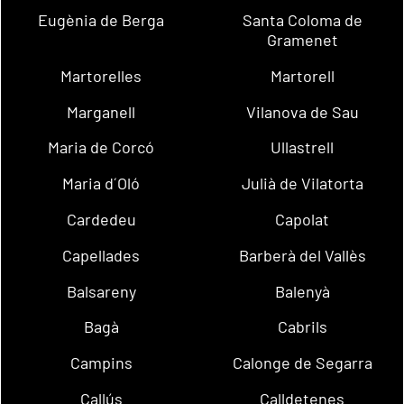
Eugènia de Berga
Santa Coloma de
Gramenet
Martorelles
Martorell
Marganell
Vilanova de Sau
Maria de Corcó
Ullastrell
Maria d´Oló
Julià de Vilatorta
Cardedeu
Capolat
Capellades
Barberà del Vallès
Balsareny
Balenyà
Bagà
Cabrils
Campins
Calonge de Segarra
Callús
Calldetenes