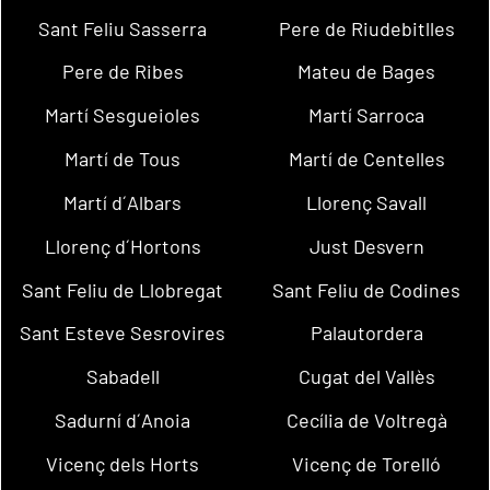
Sant Feliu Sasserra
Pere de Riudebitlles
Pere de Ribes
Mateu de Bages
Martí Sesgueioles
Martí Sarroca
Martí de Tous
Martí de Centelles
Martí d´Albars
Llorenç Savall
Llorenç d´Hortons
Just Desvern
Sant Feliu de Llobregat
Sant Feliu de Codines
Sant Esteve Sesrovires
Palautordera
Sabadell
Cugat del Vallès
Sadurní d´Anoia
Cecília de Voltregà
Vicenç dels Horts
Vicenç de Torelló