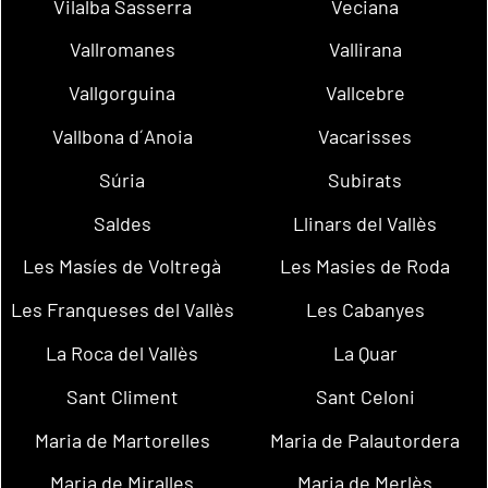
Vilalba Sasserra
Veciana
Vallromanes
Vallirana
Vallgorguina
Vallcebre
Vallbona d´Anoia
Vacarisses
Súria
Subirats
Saldes
Llinars del Vallès
Les Masíes de Voltregà
Les Masies de Roda
Les Franqueses del Vallès
Les Cabanyes
La Roca del Vallès
La Quar
Sant Climent
Sant Celoni
Maria de Martorelles
Maria de Palautordera
Maria de Miralles
Maria de Merlès