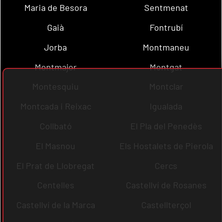
Maria de Besora
Sentmenat
Gaià
Fontrubí
Jorba
Montmaneu
Montmajor
Montgat
Montesquiu
Montclar
Montcada i Reixac
Igualada
Collbató
El Pla del Penedès
El Masnou
Els Hostalets de Pierola
El Prat de Llobregat
Cercs
Centelles
Castellví de Rosanes
Castellví de la Marca
Castellterçol