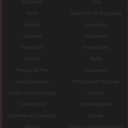
Castellolí
rrius
Gurb
Guardiola de Berguedà
Gualba
Granollers
Granera
Gisclareny
Fonollosa
Folgueroles
Manlleu
Malla
Malgrat de Mar
Santpedor
Santa Susanna
Perpètua de Mogoda
Corbera de Llobregat
Copons
Collsuspina
Esparreguera
Cornellà de Llobregat
Gelida
Navas
Palau-solità i Plegamans