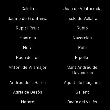
Calella
Joan de Vilatorrada
Jaume de Frontanyà
Iscle de Vallalta
Rupit i Pruit
Rubió
Manresa
Navarcles
Mura
Rubí
Roda de Ter
Ripollet
Antoni de Vilamajor
Sant Andreu de
Llavaneres
Andreu de la Barca
Agustí de Lluçanès
Adrià de Besòs
Sallent
Mataró
Badia del Vallès