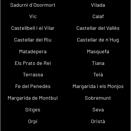
Sadurní d´Osormort
Vilada
Vic
Calaf
Castellbell i el Vilar
Castellar del Vallès
Castellar del Riu
Castellar de n´Hug
Matadepera
Masquefa
Els Prats de Rei
Tiana
Terrassa
Teià
Fe del Penedès
Margarida i els Monjos
Margarida de Montbui
Sobremunt
Sitges
Seva
Orpí
Oristà