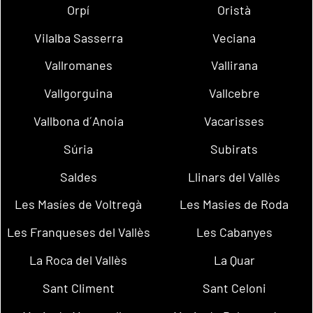
Orpí
Oristà
Vilalba Sasserra
Veciana
Vallromanes
Vallirana
Vallgorguina
Vallcebre
Vallbona d´Anoia
Vacarisses
Súria
Subirats
Saldes
Llinars del Vallès
Les Masíes de Voltregà
Les Masies de Roda
Les Franqueses del Vallès
Les Cabanyes
La Roca del Vallès
La Quar
Sant Climent
Sant Celoni