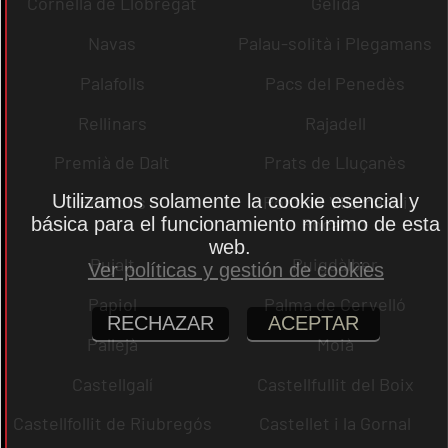
Cornellà de Llobregat
Gelida
Navas
Palau-solità i Plegamans
Palafolls
Pacs del Penedès
Rellinars
Rajadell
Premià de Dalt
Prats de Lluçanès
Utilizamos solamente la cookie esencial y
Pontons
Pont de Vilomara i
básica para el funcionamiento mínimo de esta
Rocafort
web.
Pujalt
Puigdàlber
Ver políticas y gestión de cookies
Papiol
Palma de Cervelló
RECHAZAR
ACEPTAR
Pallejà
Moià
Castellgalí
Castellfullit del Boix
Castellfollit de Riubregós
Castellet i la Gornal