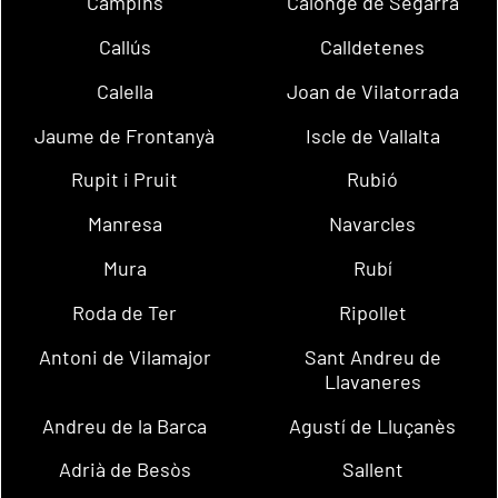
Campins
Calonge de Segarra
Callús
Calldetenes
Calella
Joan de Vilatorrada
Jaume de Frontanyà
Iscle de Vallalta
Rupit i Pruit
Rubió
Manresa
Navarcles
Mura
Rubí
Roda de Ter
Ripollet
Antoni de Vilamajor
Sant Andreu de
Llavaneres
Andreu de la Barca
Agustí de Lluçanès
Adrià de Besòs
Sallent