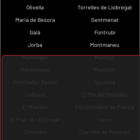
Olivella
Torrelles de Llobregat
Maria de Besora
Sentmenat
Gaià
Fontrubí
Jorba
Montmaneu
Montmajor
Montgat
Montesquiu
Montclar
Montcada i Reixac
Igualada
Collbató
El Pla del Penedès
El Masnou
Els Hostalets de Pierola
El Prat de Llobregat
Cercs
Centelles
Castellví de Rosanes