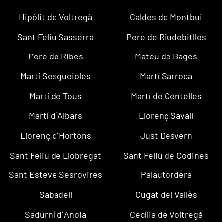
Hipòlit de Voltregà
Caldes de Montbui
Sant Feliu Sasserra
Pere de Riudebitlles
Pere de Ribes
Mateu de Bages
Martí Sesgueioles
Martí Sarroca
Martí de Tous
Martí de Centelles
Martí d´Albars
Llorenç Savall
Llorenç d´Hortons
Just Desvern
Sant Feliu de Llobregat
Sant Feliu de Codines
Sant Esteve Sesrovires
Palautordera
Sabadell
Cugat del Vallès
Sadurní d´Anoia
Cecília de Voltregà