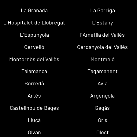
La Granada
La Garriga
L´Hospitalet de Llobregat
L´Estany
L´Espunyola
l´Ametlla del Vallès
Cervelló
Cerdanyola del Vallès
Montornès del Vallès
Montmeló
Talamanca
Tagamanent
Borredà
Avià
Artés
Argençola
Castellnou de Bages
Sagàs
Lluçà
Orís
Olvan
Olost