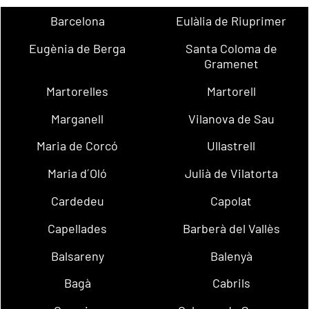
Barcelona
Eulàlia de Riuprimer
Eugènia de Berga
Santa Coloma de
Gramenet
Martorelles
Martorell
Marganell
Vilanova de Sau
Maria de Corcó
Ullastrell
Maria d´Oló
Julià de Vilatorta
Cardedeu
Capolat
Capellades
Barberà del Vallès
Balsareny
Balenyà
Bagà
Cabrils