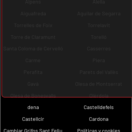
Alpens
Alella
Aiguafreda
Aguilar de Segarra
Torrelles de Foix
Torrelavit
Torre de Claramunt
Torelló
Santa Coloma de Cervelló
Casserres
Carme
Piera
Perafita
Parets del Vallès
Gavà
Olesa de Montserrat
Olesa de Bonesvalls
Olèrdola
dena
Castelldefels
Castellcir
Cardona
Cambiar Grifos Sant Feliu
Políticas y cookies