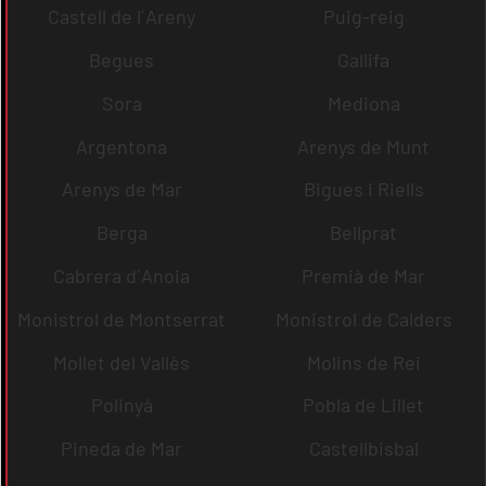
Castell de l´Areny
Puig-reig
Begues
Gallifa
Sora
Mediona
Argentona
Arenys de Munt
Arenys de Mar
Bigues i Riells
Berga
Bellprat
Cabrera d´Anoia
Premià de Mar
Monistrol de Montserrat
Monistrol de Calders
Mollet del Vallès
Molins de Rei
Polinyà
Pobla de Lillet
Pineda de Mar
Castellbisbal