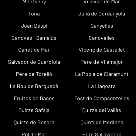
Montseny
Vilassar de Mar
Tona
Julià de Cerdanyola
Joan Despí
Canyelles
Cànoves i Samalús
Canovelles
Canet de Mar
Vicenç de Castellet
Salvador de Guardiola
Pere de Vilamajor
Pere de Torelló
La Pobla de Claramunt
La Nou de Berguedà
La Llagosta
Fruitós de Bages
Fost de Campsentelles
Quirze Safaja
Quirze del Vallès
Quirze de Besora
Quintí de Mediona
Pol de Mar
Pere Sallavinera