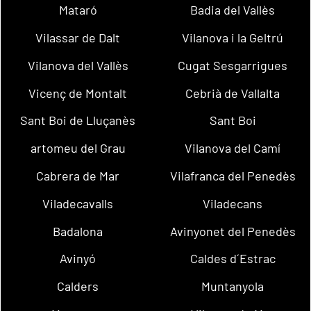
Mataró
Badia del Vallès
Vilassar de Dalt
Vilanova i la Geltrú
Vilanova del Vallès
Cugat Sesgarrigues
Vicenç de Montalt
Cebrià de Vallalta
Sant Boi de Lluçanès
Sant Boi
artomeu del Grau
Vilanova del Camí
Cabrera de Mar
Vilafranca del Penedès
Viladecavalls
Viladecans
Badalona
Avinyonet del Penedès
Avinyó
Caldes d´Estrac
Calders
Muntanyola