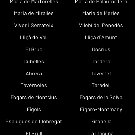
Maria de Martorelles
Maria de Palautordera
Maria de Miralles
Maria de Merlès
Viver i Serrateix
Vilobí del Penedès
Lliçà de Vall
Lliçà d´Amunt
El Bruc
Dosrius
Cubelles
Tordera
Abrera
Tavertet
Tavèrnoles
Taradell
Fogars de Montclús
Fogars de la Selva
Fígols
Figaró-Montmany
Esplugues de Llobregat
Gironella
El Brull
La Llacuna