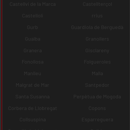
Castellví de la Marca
Castellterçol
Castellolí
rrius
Gurb
Guardiola de Berguedà
Gualba
Granollers
Granera
Gisclareny
Fonollosa
Folgueroles
Manlleu
Malla
Malgrat de Mar
Santpedor
Santa Susanna
Perpètua de Mogoda
Corbera de Llobregat
Copons
Collsuspina
Esparreguera