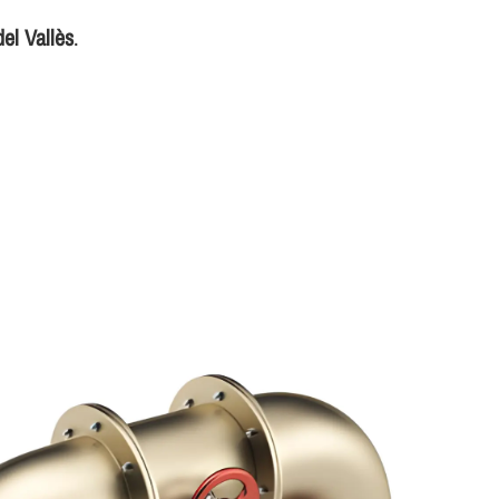
del Vallès
.