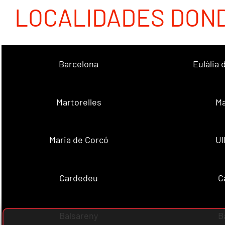
LOCALIDADES DON
Barcelona
Eulàlia
Martorelles
Ma
Maria de Corcó
Ul
Cardedeu
C
Balsareny
B