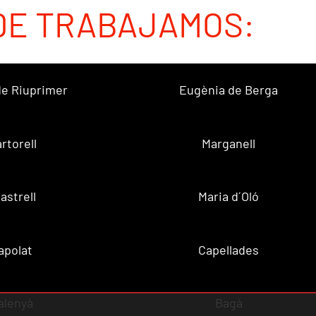
DE TRABAJAMOS:
 de Riuprimer
Eugènia de Berga
rtorell
Marganell
lastrell
Maria d´Oló
apolat
Capellades
alenyà
Bagà