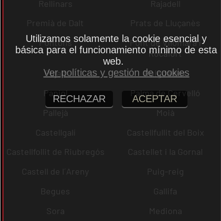
Rellinars
Rajadell
Premià de Dalt
Prats de Lluçanès
Utilizamos solamente la cookie esencial y
Pontons
Pont de Vilomara i
básica para el funcionamiento mínimo de esta
Rocafort
web.
Ver políticas y gestión de cookies
Pujalt
Puigdàlber
Papiol
Palma de Cervelló
RECHAZAR
ACEPTAR
Pallejà
Moià
Castellgalí
Castellfullit del Boix
Castellfollit de Riubregós
Castellet i la Gornal
Castell de l´Areny
Puig-reig
Begues
Gallifa
Sora
Mediona