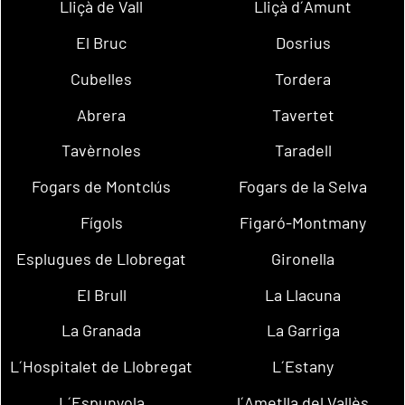
Lliçà de Vall
Lliçà d´Amunt
El Bruc
Dosrius
Cubelles
Tordera
Abrera
Tavertet
Tavèrnoles
Taradell
Fogars de Montclús
Fogars de la Selva
Fígols
Figaró-Montmany
Esplugues de Llobregat
Gironella
El Brull
La Llacuna
La Granada
La Garriga
L´Hospitalet de Llobregat
L´Estany
L´Espunyola
l´Ametlla del Vallès