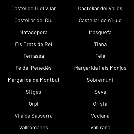
Castellbell i el Vilar
Castellar del Vallès
Castellar del Riu
Castellar de n´Hug
Matadepera
Masquefa
Els Prats de Rei
Tiana
Terrassa
Teià
Fe del Penedès
Margarida i els Monjos
Margarida de Montbui
Sobremunt
Sitges
Seva
Orpí
Oristà
Vilalba Sasserra
Veciana
Vallromanes
Vallirana