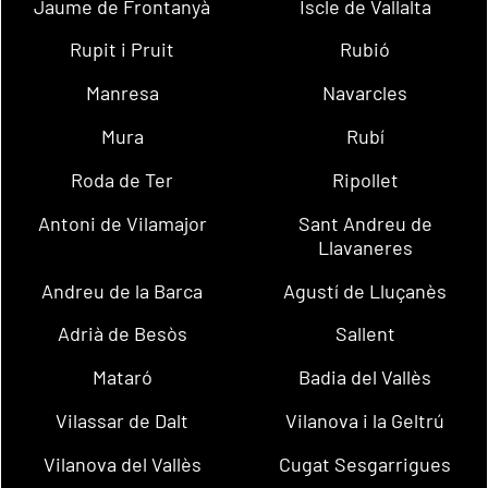
Jaume de Frontanyà
Iscle de Vallalta
Rupit i Pruit
Rubió
Manresa
Navarcles
Mura
Rubí
Roda de Ter
Ripollet
Antoni de Vilamajor
Sant Andreu de
Llavaneres
Andreu de la Barca
Agustí de Lluçanès
Adrià de Besòs
Sallent
Mataró
Badia del Vallès
Vilassar de Dalt
Vilanova i la Geltrú
Vilanova del Vallès
Cugat Sesgarrigues