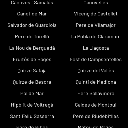
Cànoves i Samalús
Canovelles
Canet de Mar
Vicenç de Castellet
Salvador de Guardiola
Pere de Vilamajor
Pere de Torelló
La Pobla de Claramunt
La Nou de Berguedà
La Llagosta
Fruitós de Bages
Fost de Campsentelles
Quirze Safaja
Quirze del Vallès
Quirze de Besora
Quintí de Mediona
Pol de Mar
Pere Sallavinera
Hipòlit de Voltregà
Caldes de Montbui
Sant Feliu Sasserra
Pere de Riudebitlles
Pere de Ribes
Mateu de Bages