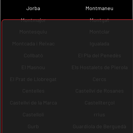
Jorba
Montmaneu
Montmajor
Montgat
Montesquiu
Montclar
Montcada i Reixac
Igualada
Collbató
El Pla del Penedès
El Masnou
Els Hostalets de Pierola
El Prat de Llobregat
Cercs
Centelles
Castellví de Rosanes
Castellví de la Marca
Castellterçol
Castellolí
rrius
Gurb
Guardiola de Berguedà