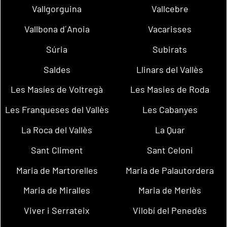
Vallgorguina
Vallcebre
Vallbona d´Anoia
Vacarisses
Súria
Subirats
Saldes
Llinars del Vallès
Les Masíes de Voltregà
Les Masies de Roda
Les Franqueses del Vallès
Les Cabanyes
La Roca del Vallès
La Quar
Sant Climent
Sant Celoni
Maria de Martorelles
Maria de Palautordera
Maria de Miralles
Maria de Merlès
Viver i Serrateix
Vilobí del Penedès