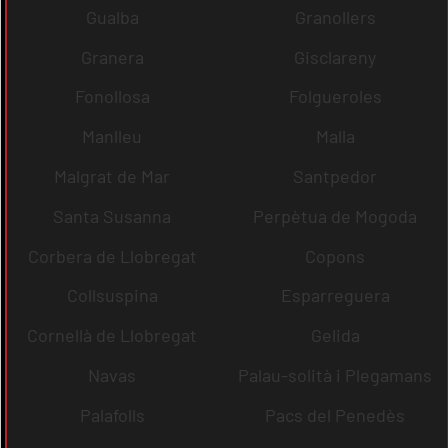
Gualba
Granollers
Granera
Gisclareny
Fonollosa
Folgueroles
Manlleu
Malla
Malgrat de Mar
Santpedor
Santa Susanna
Perpètua de Mogoda
Corbera de Llobregat
Copons
Collsuspina
Esparreguera
Cornellà de Llobregat
Gelida
Navas
Palau-solità i Plegamans
Palafolls
Pacs del Penedès