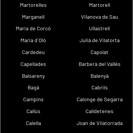
Martorelles
Martorell
Marganell
Vilanova de Sau
Maria de Corcó
Ullastrell
Maria d´Oló
Julià de Vilatorta
Cardedeu
Capolat
Capellades
Barberà del Vallès
Balsareny
Balenyà
Bagà
Cabrils
Campins
Calonge de Segarra
Callús
Calldetenes
Calella
Joan de Vilatorrada