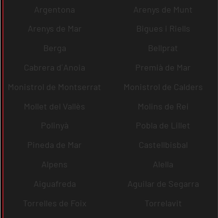
Argentona
Arenys de Munt
Arenys de Mar
Bigues i Riells
Berga
Bellprat
Cabrera d´Anoia
Premià de Mar
Monistrol de Montserrat
Monistrol de Calders
Mollet del Vallès
Molins de Rei
Polinyà
Pobla de Lillet
Pineda de Mar
Castellbisbal
Alpens
Alella
Aiguafreda
Aguilar de Segarra
Torrelles de Foix
Torrelavit