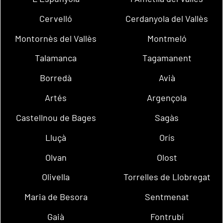
Cervelló
Cerdanyola del Vallès
Montornès del Vallès
Montmeló
Talamanca
Tagamanent
Borredà
Avià
Artés
Argençola
Castellnou de Bages
Sagàs
Lluçà
Orís
Olvan
Olost
Olivella
Torrelles de Llobregat
Maria de Besora
Sentmenat
Gaià
Fontrubí