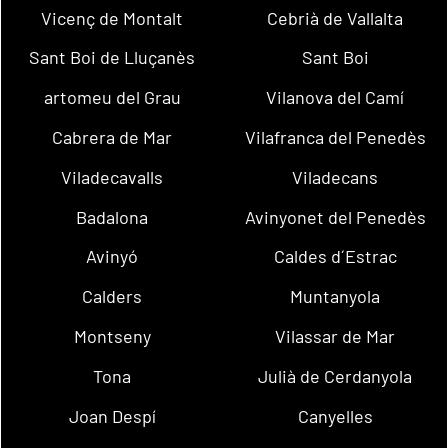
Vicenç de Montalt
Cebrià de Vallalta
Sant Boi de Lluçanès
Sant Boi
artomeu del Grau
Vilanova del Camí
Cabrera de Mar
Vilafranca del Penedès
Viladecavalls
Viladecans
Badalona
Avinyonet del Penedès
Avinyó
Caldes d´Estrac
Calders
Muntanyola
Montseny
Vilassar de Mar
Tona
Julià de Cerdanyola
Joan Despí
Canyelles