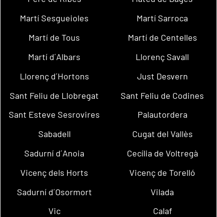
Martí Sesgueioles
Martí Sarroca
Martí de Tous
Martí de Centelles
Martí d´Albars
Llorenç Savall
Llorenç d´Hortons
Just Desvern
Sant Feliu de Llobregat
Sant Feliu de Codines
Sant Esteve Sesrovires
Palautordera
Sabadell
Cugat del Vallès
Sadurní d´Anoia
Cecília de Voltregà
Vicenç dels Horts
Vicenç de Torelló
Sadurní d´Osormort
Vilada
Vic
Calaf