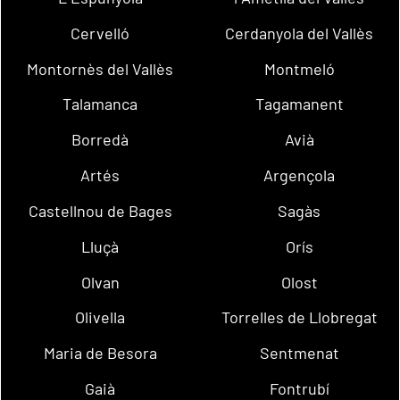
Cervelló
Cerdanyola del Vallès
Montornès del Vallès
Montmeló
Talamanca
Tagamanent
Borredà
Avià
Artés
Argençola
Castellnou de Bages
Sagàs
Lluçà
Orís
Olvan
Olost
Olivella
Torrelles de Llobregat
Maria de Besora
Sentmenat
Gaià
Fontrubí