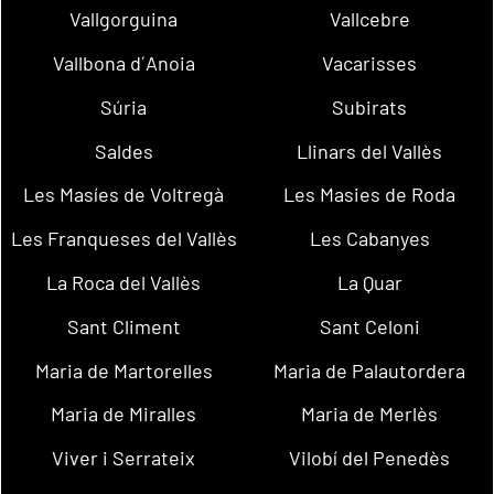
Vallgorguina
Vallcebre
Vallbona d´Anoia
Vacarisses
Súria
Subirats
Saldes
Llinars del Vallès
Les Masíes de Voltregà
Les Masies de Roda
Les Franqueses del Vallès
Les Cabanyes
La Roca del Vallès
La Quar
Sant Climent
Sant Celoni
Maria de Martorelles
Maria de Palautordera
Maria de Miralles
Maria de Merlès
Viver i Serrateix
Vilobí del Penedès