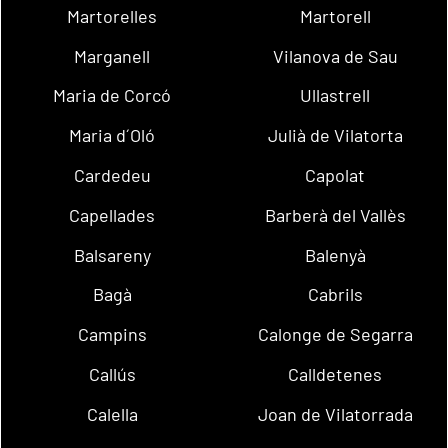
Martorelles
Martorell
Marganell
Vilanova de Sau
Maria de Corcó
Ullastrell
Maria d´Oló
Julià de Vilatorta
Cardedeu
Capolat
Capellades
Barberà del Vallès
Balsareny
Balenyà
Bagà
Cabrils
Campins
Calonge de Segarra
Callús
Calldetenes
Calella
Joan de Vilatorrada