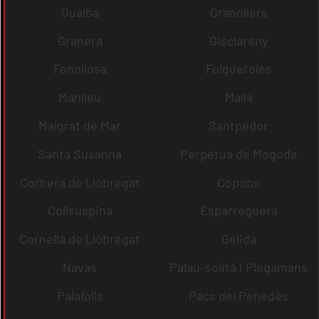
Gualba
Granollers
Granera
Gisclareny
Fonollosa
Folgueroles
Manlleu
Malla
Malgrat de Mar
Santpedor
Santa Susanna
Perpètua de Mogoda
Corbera de Llobregat
Copons
Collsuspina
Esparreguera
Cornellà de Llobregat
Gelida
Navas
Palau-solità i Plegamans
Palafolls
Pacs del Penedès