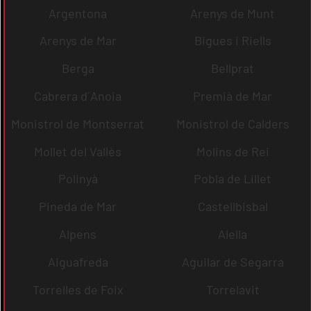
Argentona
Arenys de Munt
Arenys de Mar
Bigues i Riells
Berga
Bellprat
Cabrera d´Anoia
Premià de Mar
Monistrol de Montserrat
Monistrol de Calders
Mollet del Vallès
Molins de Rei
Polinyà
Pobla de Lillet
Pineda de Mar
Castellbisbal
Alpens
Alella
Aiguafreda
Aguilar de Segarra
Torrelles de Foix
Torrelavit