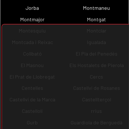
Jorba
Montmaneu
Montmajor
Montgat
Montesquiu
Montclar
Montcada i Reixac
Igualada
Collbató
El Pla del Penedès
El Masnou
Els Hostalets de Pierola
El Prat de Llobregat
Cercs
Centelles
Castellví de Rosanes
Castellví de la Marca
Castellterçol
Castellolí
rrius
Gurb
Guardiola de Berguedà