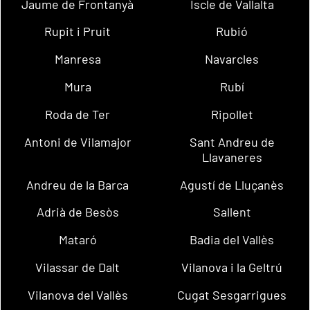
Jaume de Frontanyà
Iscle de Vallalta
Rupit i Pruit
Rubió
Manresa
Navarcles
Mura
Rubí
Roda de Ter
Ripollet
Antoni de Vilamajor
Sant Andreu de
Llavaneres
Andreu de la Barca
Agustí de Lluçanès
Adrià de Besòs
Sallent
Mataró
Badia del Vallès
Vilassar de Dalt
Vilanova i la Geltrú
Vilanova del Vallès
Cugat Sesgarrigues