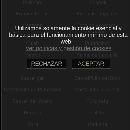
Rellinars
Rajadell
Premià de Dalt
Prats de Lluçanès
Pontons
Pont de Vilomara i
Utilizamos solamente la cookie esencial y
Rocafort
básica para el funcionamiento mínimo de esta
web.
Pujalt
Puigdàlber
Ver políticas y gestión de cookies
Papiol
Palma de Cervelló
RECHAZAR
ACEPTAR
Pallejà
Moià
Castellgalí
Castellfullit del Boix
Castellfollit de Riubregós
Castellet i la Gornal
Castell de l´Areny
Puig-reig
Begues
Gallifa
Sora
Mediona