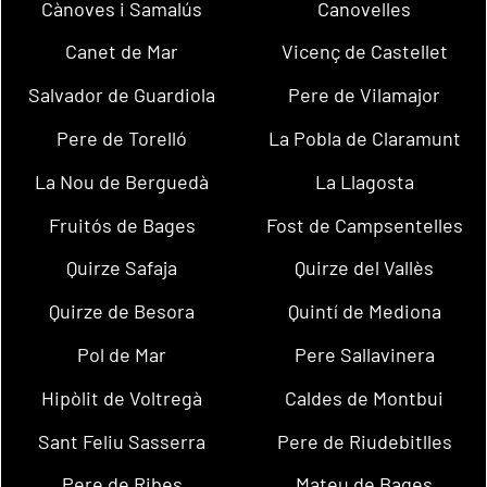
Cànoves i Samalús
Canovelles
Canet de Mar
Vicenç de Castellet
Salvador de Guardiola
Pere de Vilamajor
Pere de Torelló
La Pobla de Claramunt
La Nou de Berguedà
La Llagosta
Fruitós de Bages
Fost de Campsentelles
Quirze Safaja
Quirze del Vallès
Quirze de Besora
Quintí de Mediona
Pol de Mar
Pere Sallavinera
Hipòlit de Voltregà
Caldes de Montbui
Sant Feliu Sasserra
Pere de Riudebitlles
Pere de Ribes
Mateu de Bages