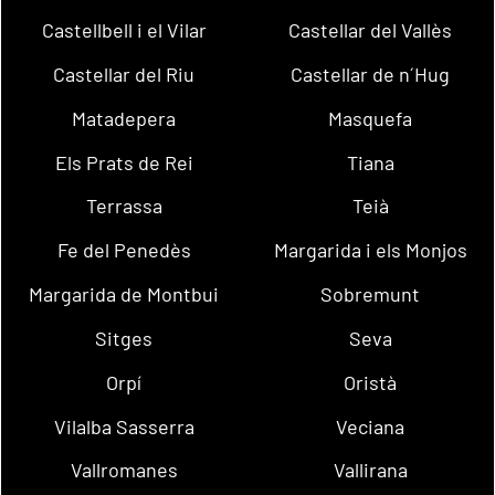
Castellbell i el Vilar
Castellar del Vallès
Castellar del Riu
Castellar de n´Hug
Matadepera
Masquefa
Els Prats de Rei
Tiana
Terrassa
Teià
Fe del Penedès
Margarida i els Monjos
Margarida de Montbui
Sobremunt
Sitges
Seva
Orpí
Oristà
Vilalba Sasserra
Veciana
Vallromanes
Vallirana