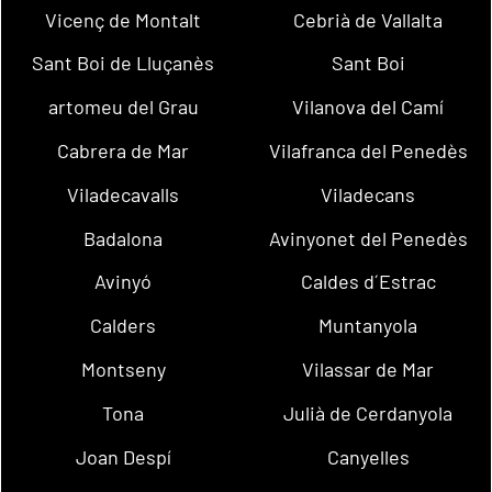
Vicenç de Montalt
Cebrià de Vallalta
Sant Boi de Lluçanès
Sant Boi
artomeu del Grau
Vilanova del Camí
Cabrera de Mar
Vilafranca del Penedès
Viladecavalls
Viladecans
Badalona
Avinyonet del Penedès
Avinyó
Caldes d´Estrac
Calders
Muntanyola
Montseny
Vilassar de Mar
Tona
Julià de Cerdanyola
Joan Despí
Canyelles