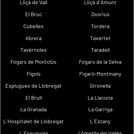
Lliçà de Vall
Lliçà d´Amunt
El Bruc
Dosrius
Cubelles
Tordera
Abrera
Tavertet
Tavèrnoles
Taradell
Fogars de Montclús
Fogars de la Selva
Fígols
Figaró-Montmany
Esplugues de Llobregat
Gironella
El Brull
La Llacuna
La Granada
La Garriga
L´Hospitalet de Llobregat
L´Estany
L´Espunyola
l´Ametlla del Vallès