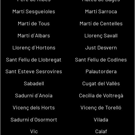
Martí Sesgueioles
Martí Sarroca
Martí de Tous
Martí de Centelles
Martí d´Albars
Llorenç Savall
Llorenç d´Hortons
Just Desvern
Sant Feliu de Llobregat
Sant Feliu de Codines
Sant Esteve Sesrovires
Palautordera
Sabadell
Cugat del Vallès
Sadurní d´Anoia
Cecília de Voltregà
Vicenç dels Horts
Vicenç de Torelló
Sadurní d´Osormort
Vilada
Vic
Calaf