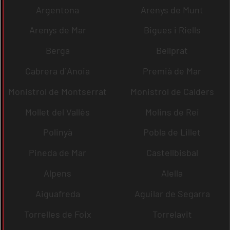
Argentona
Arenys de Munt
Arenys de Mar
Bigues i Riells
Berga
Bellprat
Cabrera d´Anoia
Premià de Mar
Monistrol de Montserrat
Monistrol de Calders
Mollet del Vallès
Molins de Rei
Polinyà
Pobla de Lillet
Pineda de Mar
Castellbisbal
Alpens
Alella
Aiguafreda
Aguilar de Segarra
Torrelles de Foix
Torrelavit