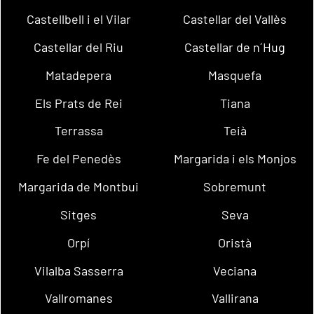
Castellbell i el Vilar
Castellar del Vallès
Castellar del Riu
Castellar de n´Hug
Matadepera
Masquefa
Els Prats de Rei
Tiana
Terrassa
Teià
Fe del Penedès
Margarida i els Monjos
Margarida de Montbui
Sobremunt
Sitges
Seva
Orpí
Oristà
Vilalba Sasserra
Veciana
Vallromanes
Vallirana