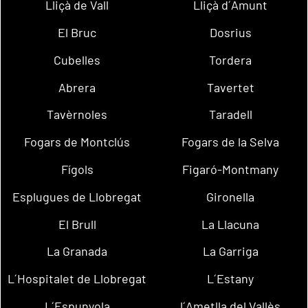
Lliçà de Vall
Lliçà d´Amunt
El Bruc
Dosrius
Cubelles
Tordera
Abrera
Tavertet
Tavèrnoles
Taradell
Fogars de Montclús
Fogars de la Selva
Fígols
Figaró-Montmany
Esplugues de Llobregat
Gironella
El Brull
La Llacuna
La Granada
La Garriga
L´Hospitalet de Llobregat
L´Estany
L´Espunyola
l´Ametlla del Vallès