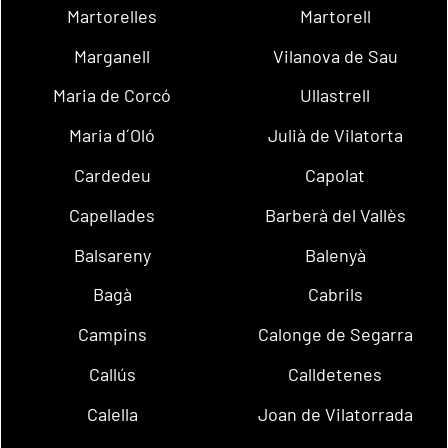
Martorelles
Martorell
Marganell
Vilanova de Sau
Maria de Corcó
Ullastrell
Maria d´Oló
Julià de Vilatorta
Cardedeu
Capolat
Capellades
Barberà del Vallès
Balsareny
Balenyà
Bagà
Cabrils
Campins
Calonge de Segarra
Callús
Calldetenes
Calella
Joan de Vilatorrada