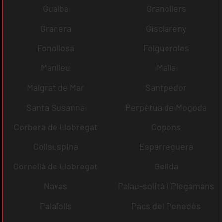
Gualba
Granollers
Granera
Gisclareny
Fonollosa
Folgueroles
Manlleu
Malla
Malgrat de Mar
Santpedor
Santa Susanna
Perpètua de Mogoda
Corbera de Llobregat
Copons
Collsuspina
Esparreguera
Cornellà de Llobregat
Gelida
Navas
Palau-solità i Plegamans
Palafolls
Pacs del Penedès