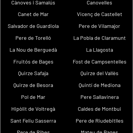
Cànoves i Samalús
Canovelles
Canet de Mar
Vicenç de Castellet
Salvador de Guardiola
Pere de Vilamajor
Pere de Torelló
La Pobla de Claramunt
La Nou de Berguedà
La Llagosta
Fruitós de Bages
Fost de Campsentelles
Quirze Safaja
Quirze del Vallès
Quirze de Besora
Quintí de Mediona
Pol de Mar
Pere Sallavinera
Hipòlit de Voltregà
Caldes de Montbui
Sant Feliu Sasserra
Pere de Riudebitlles
Pere de Ribes
Mateu de Bages