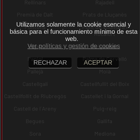
Rellinars
Rajadell
Premià de Dalt
Prats de Lluçanès
Utilizamos solamente la cookie esencial y
Pontons
Pont de Vilomara i
básica para el funcionamiento mínimo de esta
Rocafort
web.
Ver políticas y gestión de cookies
Pujalt
Puigdàlber
Papiol
Palma de Cervelló
RECHAZAR
ACEPTAR
Pallejà
Moià
Castellgalí
Castellfullit del Boix
Castellfollit de Riubregós
Castellet i la Gornal
Castell de l´Areny
Puig-reig
Begues
Gallifa
Sora
Mediona