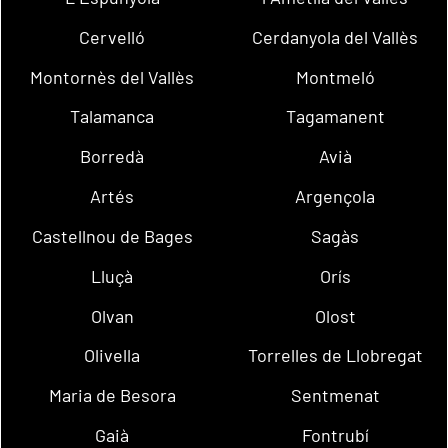
Cervelló
Cerdanyola del Vallès
Montornès del Vallès
Montmeló
Talamanca
Tagamanent
Borredà
Avià
Artés
Argençola
Castellnou de Bages
Sagàs
Lluçà
Orís
Olvan
Olost
Olivella
Torrelles de Llobregat
Maria de Besora
Sentmenat
Gaià
Fontrubí