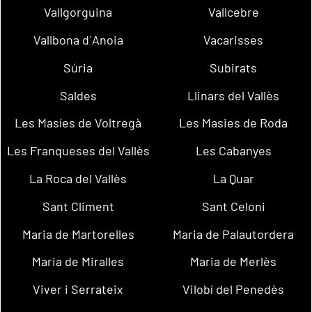
Vallgorguina
Vallcebre
Vallbona d´Anoia
Vacarisses
Súria
Subirats
Saldes
Llinars del Vallès
Les Masíes de Voltregà
Les Masies de Roda
Les Franqueses del Vallès
Les Cabanyes
La Roca del Vallès
La Quar
Sant Climent
Sant Celoni
Maria de Martorelles
Maria de Palautordera
Maria de Miralles
Maria de Merlès
Viver i Serrateix
Vilobí del Penedès