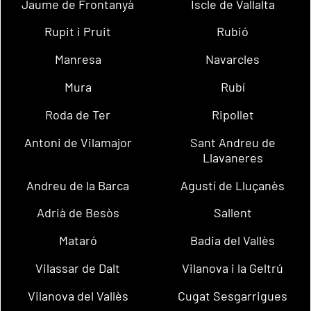
Jaume de Frontanyà
Iscle de Vallalta
Rupit i Pruit
Rubió
Manresa
Navarcles
Mura
Rubí
Roda de Ter
Ripollet
Antoni de Vilamajor
Sant Andreu de
Llavaneres
Andreu de la Barca
Agustí de Lluçanès
Adrià de Besòs
Sallent
Mataró
Badia del Vallès
Vilassar de Dalt
Vilanova i la Geltrú
Vilanova del Vallès
Cugat Sesgarrigues