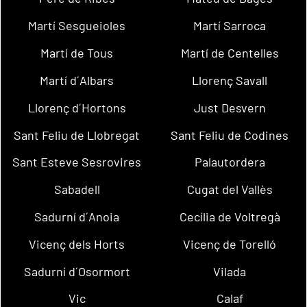
Martí Sesgueioles
Martí Sarroca
Martí de Tous
Martí de Centelles
Martí d´Albars
Llorenç Savall
Llorenç d´Hortons
Just Desvern
Sant Feliu de Llobregat
Sant Feliu de Codines
Sant Esteve Sesrovires
Palautordera
Sabadell
Cugat del Vallès
Sadurní d´Anoia
Cecília de Voltregà
Vicenç dels Horts
Vicenç de Torelló
Sadurní d´Osormort
Vilada
Vic
Calaf