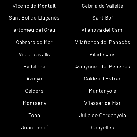
Vicenç de Montalt
Cebrià de Vallalta
Sant Boi de Lluçanès
Sant Boi
artomeu del Grau
Vilanova del Camí
Cabrera de Mar
Vilafranca del Penedès
Viladecavalls
Viladecans
Badalona
Avinyonet del Penedès
Avinyó
Caldes d´Estrac
Calders
Muntanyola
Montseny
Vilassar de Mar
Tona
Julià de Cerdanyola
Joan Despí
Canyelles