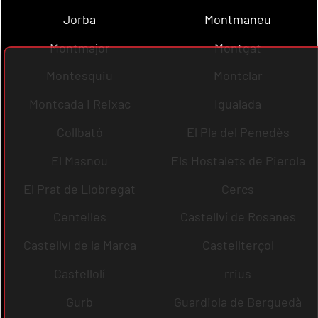
Jorba
Montmaneu
Montmajor
Montgat
Montesquiu
Montclar
Montcada i Reixac
Igualada
Collbató
El Pla del Penedès
El Masnou
Els Hostalets de Pierola
El Prat de Llobregat
Cercs
Centelles
Castellví de Rosanes
Castellví de la Marca
Castellterçol
Castellolí
rrius
Gurb
Guardiola de Berguedà