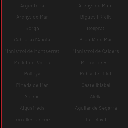
Argentona
Arenys de Munt
Arenys de Mar
Bigues i Riells
Berga
Bellprat
Cabrera d´Anoia
Premià de Mar
Monistrol de Montserrat
Monistrol de Calders
Mollet del Vallès
Molins de Rei
Polinyà
Pobla de Lillet
Pineda de Mar
Castellbisbal
Alpens
Alella
Aiguafreda
Aguilar de Segarra
Torrelles de Foix
Torrelavit