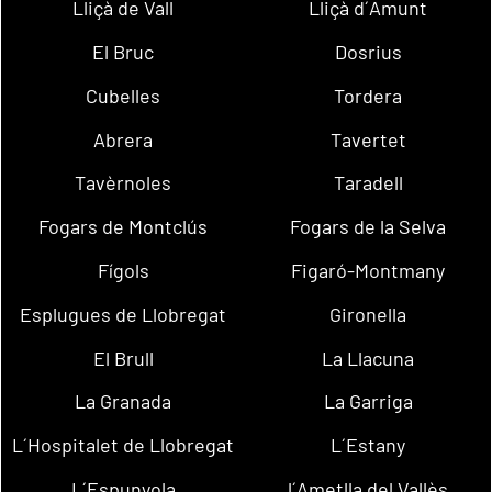
Lliçà de Vall
Lliçà d´Amunt
El Bruc
Dosrius
Cubelles
Tordera
Abrera
Tavertet
Tavèrnoles
Taradell
Fogars de Montclús
Fogars de la Selva
Fígols
Figaró-Montmany
Esplugues de Llobregat
Gironella
El Brull
La Llacuna
La Granada
La Garriga
L´Hospitalet de Llobregat
L´Estany
L´Espunyola
l´Ametlla del Vallès