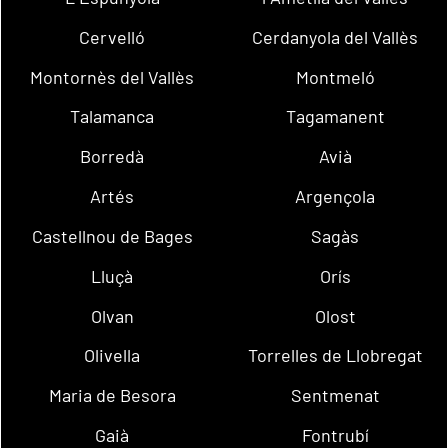
Cervelló
Cerdanyola del Vallès
Montornès del Vallès
Montmeló
Talamanca
Tagamanent
Borredà
Avià
Artés
Argençola
Castellnou de Bages
Sagàs
Lluçà
Orís
Olvan
Olost
Olivella
Torrelles de Llobregat
Maria de Besora
Sentmenat
Gaià
Fontrubí