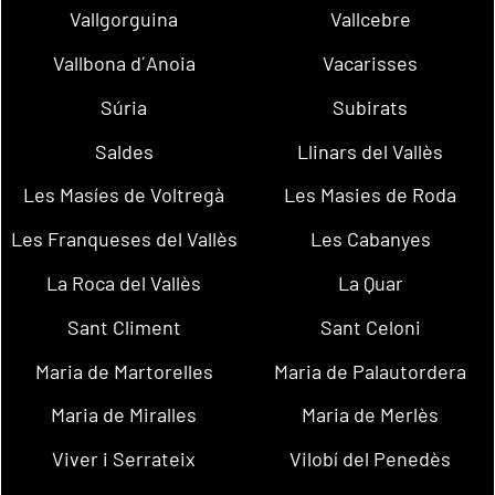
Vallgorguina
Vallcebre
Vallbona d´Anoia
Vacarisses
Súria
Subirats
Saldes
Llinars del Vallès
Les Masíes de Voltregà
Les Masies de Roda
Les Franqueses del Vallès
Les Cabanyes
La Roca del Vallès
La Quar
Sant Climent
Sant Celoni
Maria de Martorelles
Maria de Palautordera
Maria de Miralles
Maria de Merlès
Viver i Serrateix
Vilobí del Penedès