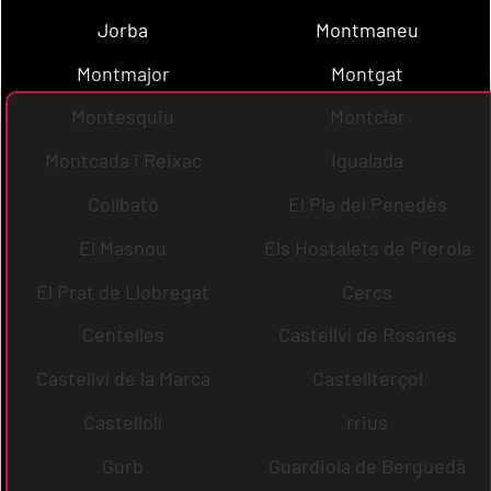
Jorba
Montmaneu
Montmajor
Montgat
Montesquiu
Montclar
Montcada i Reixac
Igualada
Collbató
El Pla del Penedès
El Masnou
Els Hostalets de Pierola
El Prat de Llobregat
Cercs
Centelles
Castellví de Rosanes
Castellví de la Marca
Castellterçol
Castellolí
rrius
Gurb
Guardiola de Berguedà