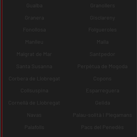
Gualba
Granollers
Granera
Gisclareny
Fonollosa
Folgueroles
Manlleu
Malla
Malgrat de Mar
Santpedor
Santa Susanna
Perpètua de Mogoda
Corbera de Llobregat
Copons
Collsuspina
Esparreguera
Cornellà de Llobregat
Gelida
Navas
Palau-solità i Plegamans
Palafolls
Pacs del Penedès