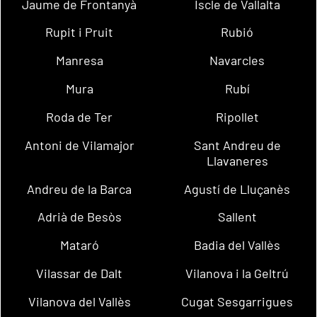
Jaume de Frontanyà
Iscle de Vallalta
Rupit i Pruit
Rubió
Manresa
Navarcles
Mura
Rubí
Roda de Ter
Ripollet
Antoni de Vilamajor
Sant Andreu de
Llavaneres
Andreu de la Barca
Agustí de Lluçanès
Adrià de Besòs
Sallent
Mataró
Badia del Vallès
Vilassar de Dalt
Vilanova i la Geltrú
Vilanova del Vallès
Cugat Sesgarrigues