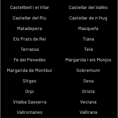
Castellbell i el Vilar
Castellar del Vallès
Castellar del Riu
Castellar de n´Hug
Matadepera
Masquefa
Els Prats de Rei
Tiana
Terrassa
Teià
Fe del Penedès
Margarida i els Monjos
Margarida de Montbui
Sobremunt
Sitges
Seva
Orpí
Oristà
Vilalba Sasserra
Veciana
Vallromanes
Vallirana