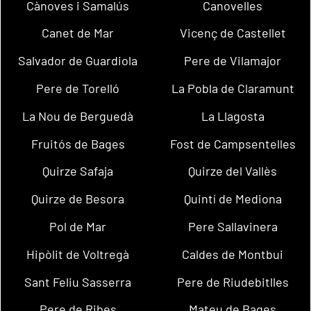
Cànoves i Samalús
Canovelles
Canet de Mar
Vicenç de Castellet
Salvador de Guardiola
Pere de Vilamajor
Pere de Torelló
La Pobla de Claramunt
La Nou de Berguedà
La Llagosta
Fruitós de Bages
Fost de Campsentelles
Quirze Safaja
Quirze del Vallès
Quirze de Besora
Quintí de Mediona
Pol de Mar
Pere Sallavinera
Hipòlit de Voltregà
Caldes de Montbui
Sant Feliu Sasserra
Pere de Riudebitlles
Pere de Ribes
Mateu de Bages