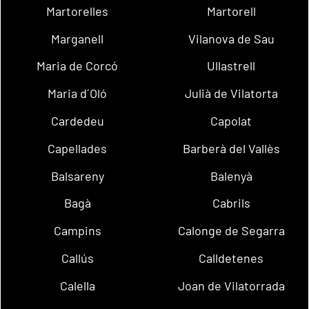
Martorelles
Martorell
Marganell
Vilanova de Sau
Maria de Corcó
Ullastrell
Maria d´Oló
Julià de Vilatorta
Cardedeu
Capolat
Capellades
Barberà del Vallès
Balsareny
Balenyà
Bagà
Cabrils
Campins
Calonge de Segarra
Callús
Calldetenes
Calella
Joan de Vilatorrada