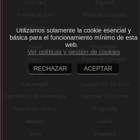
Rellinars
Rajadell
Premià de Dalt
Prats de Lluçanès
Pontons
Pont de Vilomara i
Utilizamos solamente la cookie esencial y
Rocafort
básica para el funcionamiento mínimo de esta
web.
Pujalt
Puigdàlber
Ver políticas y gestión de cookies
Papiol
Palma de Cervelló
RECHAZAR
ACEPTAR
Pallejà
Moià
Castellgalí
Castellfullit del Boix
Castellfollit de Riubregós
Castellet i la Gornal
Castell de l´Areny
Puig-reig
Begues
Gallifa
Sora
Mediona