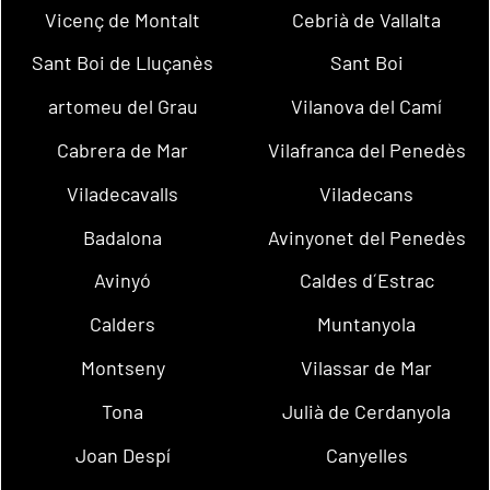
Vicenç de Montalt
Cebrià de Vallalta
Sant Boi de Lluçanès
Sant Boi
artomeu del Grau
Vilanova del Camí
Cabrera de Mar
Vilafranca del Penedès
Viladecavalls
Viladecans
Badalona
Avinyonet del Penedès
Avinyó
Caldes d´Estrac
Calders
Muntanyola
Montseny
Vilassar de Mar
Tona
Julià de Cerdanyola
Joan Despí
Canyelles