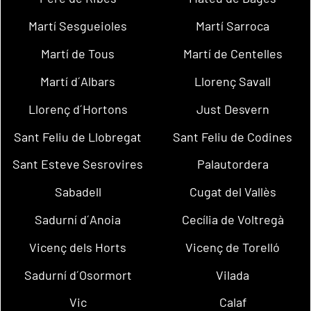
Martí Sesgueioles
Martí Sarroca
Martí de Tous
Martí de Centelles
Martí d´Albars
Llorenç Savall
Llorenç d´Hortons
Just Desvern
Sant Feliu de Llobregat
Sant Feliu de Codines
Sant Esteve Sesrovires
Palautordera
Sabadell
Cugat del Vallès
Sadurní d´Anoia
Cecília de Voltregà
Vicenç dels Horts
Vicenç de Torelló
Sadurní d´Osormort
Vilada
Vic
Calaf