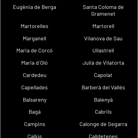
Eugènia de Berga
Santa Coloma de
Gramenet
Martorelles
Martorell
Marganell
Vilanova de Sau
Maria de Corcó
Ullastrell
Maria d´Oló
Julià de Vilatorta
Cardedeu
Capolat
Capellades
Barberà del Vallès
Balsareny
Balenyà
Bagà
Cabrils
Campins
Calonge de Segarra
Callús
Calldetenes