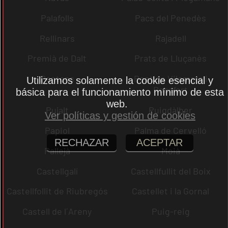
Palafolls
Pacs del Penedès
Rellinars
Rajadell
Premià de Dalt
Prats de Lluçanès
Pontons
Pont de Vilomara i
Utilizamos solamente la cookie esencial y
Rocafort
básica para el funcionamiento mínimo de esta
web.
Pujalt
Puigdàlber
Ver políticas y gestión de cookies
Papiol
Palma de Cervelló
RECHAZAR
ACEPTAR
Pallejà
Moià
Castellgalí
Castellfullit del Boix
Castellfollit de Riubregós
Castellet i la Gornal
Castell de l´Areny
Puig-reig