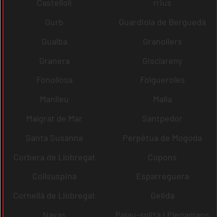
Castellolí
rrius
Gurb
Guardiola de Berguedà
Gualba
Granollers
Granera
Gisclareny
Fonollosa
Folgueroles
Manlleu
Malla
Malgrat de Mar
Santpedor
Santa Susanna
Perpètua de Mogoda
Corbera de Llobregat
Copons
Collsuspina
Esparreguera
Cornellà de Llobregat
Gelida
Navas
Palau-solità i Plegamans