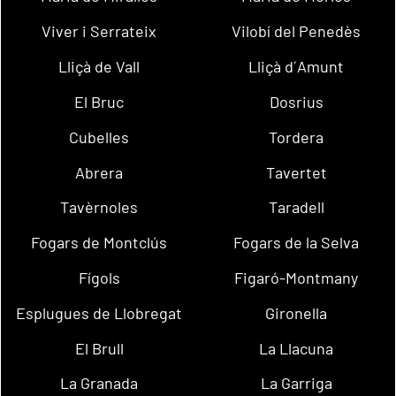
Viver i Serrateix
Vilobí del Penedès
Lliçà de Vall
Lliçà d´Amunt
El Bruc
Dosrius
Cubelles
Tordera
Abrera
Tavertet
Tavèrnoles
Taradell
Fogars de Montclús
Fogars de la Selva
Fígols
Figaró-Montmany
Esplugues de Llobregat
Gironella
El Brull
La Llacuna
La Granada
La Garriga