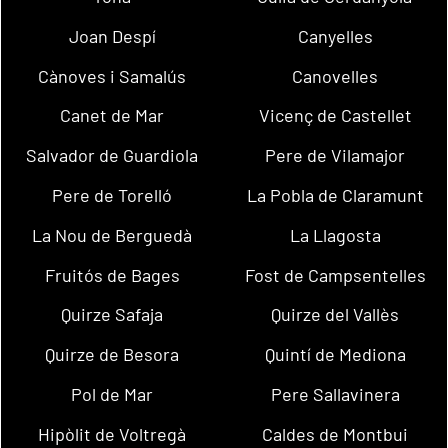
Joan Despí
Canyelles
Cànoves i Samalús
Canovelles
Canet de Mar
Vicenç de Castellet
Salvador de Guardiola
Pere de Vilamajor
Pere de Torelló
La Pobla de Claramunt
La Nou de Berguedà
La Llagosta
Fruitós de Bages
Fost de Campsentelles
Quirze Safaja
Quirze del Vallès
Quirze de Besora
Quintí de Mediona
Pol de Mar
Pere Sallavinera
Hipòlit de Voltregà
Caldes de Montbui