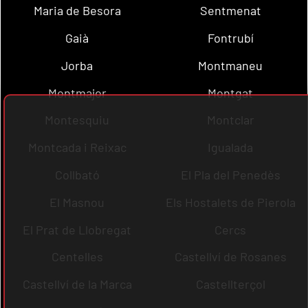
Maria de Besora
Sentmenat
Gaià
Fontrubí
Jorba
Montmaneu
Montmajor
Montgat
Montesquiu
Montclar
Montcada i Reixac
Igualada
Collbató
El Pla del Penedès
El Masnou
Els Hostalets de Pierola
El Prat de Llobregat
Cercs
Centelles
Castellví de Rosanes
Castellví de la Marca
Castellterçol