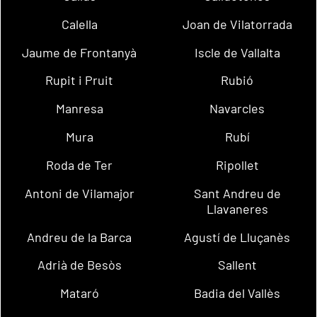
Calella
Joan de Vilatorrada
Jaume de Frontanyà
Iscle de Vallalta
Rupit i Pruit
Rubió
Manresa
Navarcles
Mura
Rubí
Roda de Ter
Ripollet
Antoni de Vilamajor
Sant Andreu de
Llavaneres
Andreu de la Barca
Agustí de Lluçanès
Adrià de Besòs
Sallent
Mataró
Badia del Vallès