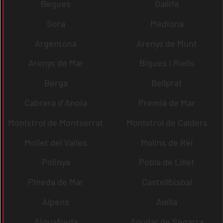
Begues
Gallifa
Sora
Mediona
Argentona
Arenys de Munt
Arenys de Mar
Bigues i Riells
Berga
Bellprat
Cabrera d´Anoia
Premià de Mar
Monistrol de Montserrat
Monistrol de Calders
Mollet del Vallès
Molins de Rei
Polinyà
Pobla de Lillet
Pineda de Mar
Castellbisbal
Alpens
Alella
Aiguafreda
Aguilar de Segarra