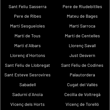
Sant Feliu Sasserra
Pere de Riudebitlles
Pere de Ribes
Mateu de Bages
Martí Sesgueioles
Martí Sarroca
Martí de Tous
Martí de Centelles
Martí d´Albars
Llorenç Savall
Llorenç d´Hortons
Just Desvern
Sant Feliu de Llobregat
Sant Feliu de Codines
Sant Esteve Sesrovires
Palautordera
Sabadell
Cugat del Vallès
Sadurní d´Anoia
Cecília de Voltregà
Vicenç dels Horts
Vicenç de Torelló