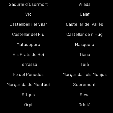
Sadurní d´Osormort
Vilada
Vic
Calaf
Castellbell i el Vilar
Castellar del Vallès
Castellar del Riu
Castellar de n´Hug
Matadepera
Masquefa
Els Prats de Rei
Tiana
Terrassa
Teià
Fe del Penedès
Margarida i els Monjos
Margarida de Montbui
Sobremunt
Sitges
Seva
Orpí
Oristà