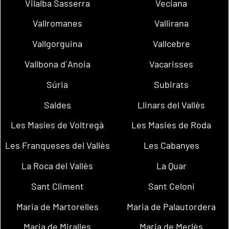
Vilalba Sasserra
Veciana
Vallromanes
Vallirana
Vallgorguina
Vallcebre
Vallbona d´Anoia
Vacarisses
Súria
Subirats
Saldes
Llinars del Vallès
Les Masíes de Voltregà
Les Masies de Roda
Les Franqueses del Vallès
Les Cabanyes
La Roca del Vallès
La Quar
Sant Climent
Sant Celoni
Maria de Martorelles
Maria de Palautordera
Maria de Miralles
Maria de Merlès