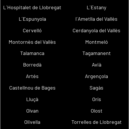
L´Hospitalet de Llobregat
L´Estany
L´Espunyola
l´Ametlla del Vallès
Cervelló
Cerdanyola del Vallès
Montornès del Vallès
Montmeló
Talamanca
Tagamanent
Borredà
Avià
Artés
Argençola
Castellnou de Bages
Sagàs
Lluçà
Orís
Olvan
Olost
Olivella
Torrelles de Llobregat