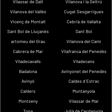
Vilassar de Dalt
Vilanova i la Geltrú
Vilanova del Vallès
Cugat Sesgarrigues
Vicenç de Montalt
Cebrià de Vallalta
Sant Boi de Lluçanès
Sant Boi
artomeu del Grau
Vilanova del Camí
Cabrera de Mar
Vilafranca del Penedès
Viladecavalls
Viladecans
Badalona
Avinyonet del Penedès
Avinyó
Caldes d´Estrac
Calders
Muntanyola
Montseny
Vilassar de Mar
Tona
Julià de Cerdanyola