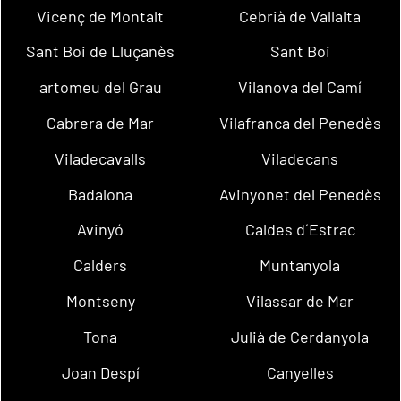
Vicenç de Montalt
Cebrià de Vallalta
Sant Boi de Lluçanès
Sant Boi
artomeu del Grau
Vilanova del Camí
Cabrera de Mar
Vilafranca del Penedès
Viladecavalls
Viladecans
Badalona
Avinyonet del Penedès
Avinyó
Caldes d´Estrac
Calders
Muntanyola
Montseny
Vilassar de Mar
Tona
Julià de Cerdanyola
Joan Despí
Canyelles