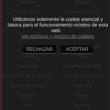
Rellinars
Rajadell
Premià de Dalt
Prats de Lluçanès
Utilizamos solamente la cookie esencial y
Pontons
Pont de Vilomara i
básica para el funcionamiento mínimo de esta
Rocafort
web.
Ver políticas y gestión de cookies
Pujalt
Puigdàlber
Papiol
Palma de Cervelló
RECHAZAR
ACEPTAR
Pallejà
Moià
Castellgalí
Castellfullit del Boix
Castellfollit de Riubregós
Castellet i la Gornal
Castell de l´Areny
Puig-reig
Begues
Gallifa
Sora
Mediona