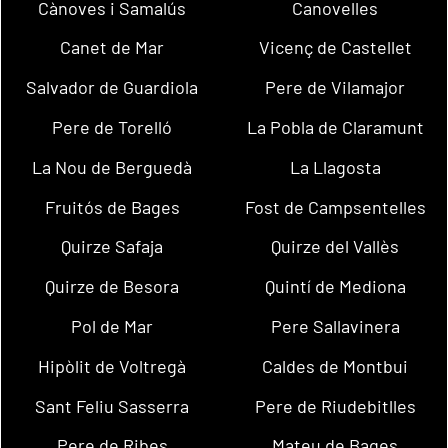
Cànoves i Samalús
Canovelles
Canet de Mar
Vicenç de Castellet
Salvador de Guardiola
Pere de Vilamajor
Pere de Torelló
La Pobla de Claramunt
La Nou de Berguedà
La Llagosta
Fruitós de Bages
Fost de Campsentelles
Quirze Safaja
Quirze del Vallès
Quirze de Besora
Quintí de Mediona
Pol de Mar
Pere Sallavinera
Hipòlit de Voltregà
Caldes de Montbui
Sant Feliu Sasserra
Pere de Riudebitlles
Pere de Ribes
Mateu de Bages