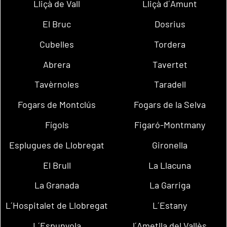
Lliçà de Vall
Lliçà d´Amunt
El Bruc
Dosrius
Cubelles
Tordera
Abrera
Tavertet
Tavèrnoles
Taradell
Fogars de Montclús
Fogars de la Selva
Fígols
Figaró-Montmany
Esplugues de Llobregat
Gironella
El Brull
La Llacuna
La Granada
La Garriga
L´Hospitalet de Llobregat
L´Estany
L´Espunyola
l´Ametlla del Vallès