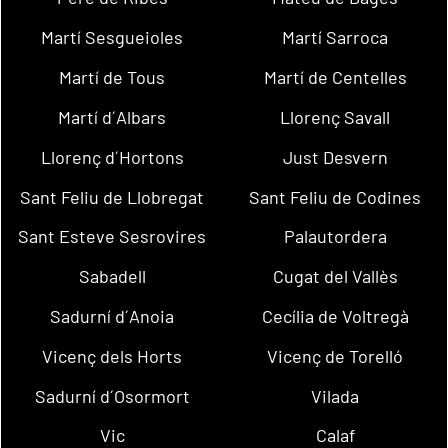
Martí Sesgueioles
Martí Sarroca
Martí de Tous
Martí de Centelles
Martí d´Albars
Llorenç Savall
Llorenç d´Hortons
Just Desvern
Sant Feliu de Llobregat
Sant Feliu de Codines
Sant Esteve Sesrovires
Palautordera
Sabadell
Cugat del Vallès
Sadurní d´Anoia
Cecília de Voltregà
Vicenç dels Horts
Vicenç de Torelló
Sadurní d´Osormort
Vilada
Vic
Calaf