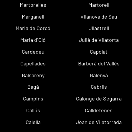
Martorelles
Martorell
Marganell
Vilanova de Sau
Maria de Corcó
Ullastrell
Maria d´Oló
Julià de Vilatorta
Cardedeu
Capolat
Capellades
Barberà del Vallès
Balsareny
Balenyà
Bagà
Cabrils
Campins
Calonge de Segarra
Callús
Calldetenes
Calella
Joan de Vilatorrada