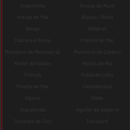
Argentona
Arenys de Munt
Arenys de Mar
Bigues i Riells
Berga
Bellprat
Cabrera d´Anoia
Premià de Mar
Monistrol de Montserrat
Monistrol de Calders
Mollet del Vallès
Molins de Rei
Polinyà
Pobla de Lillet
Pineda de Mar
Castellbisbal
Alpens
Alella
Aiguafreda
Aguilar de Segarra
Torrelles de Foix
Torrelavit