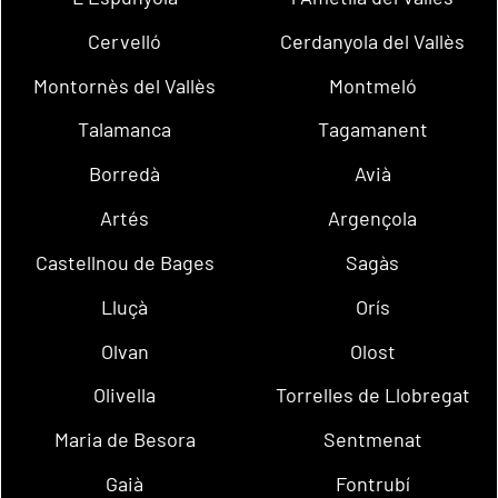
Cervelló
Cerdanyola del Vallès
Montornès del Vallès
Montmeló
Talamanca
Tagamanent
Borredà
Avià
Artés
Argençola
Castellnou de Bages
Sagàs
Lluçà
Orís
Olvan
Olost
Olivella
Torrelles de Llobregat
Maria de Besora
Sentmenat
Gaià
Fontrubí