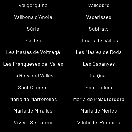
Vallgorguina
Vallcebre
Vallbona d´Anoia
Vacarisses
Súria
Subirats
Saldes
Llinars del Vallès
Les Masíes de Voltregà
Les Masies de Roda
Les Franqueses del Vallès
Les Cabanyes
La Roca del Vallès
La Quar
Sant Climent
Sant Celoni
Maria de Martorelles
Maria de Palautordera
Maria de Miralles
Maria de Merlès
Viver i Serrateix
Vilobí del Penedès