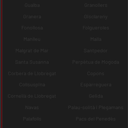
Gualba
Granollers
Granera
Gisclareny
Fonollosa
Folgueroles
Manlleu
Malla
Malgrat de Mar
Santpedor
Santa Susanna
Perpètua de Mogoda
Corbera de Llobregat
Copons
Collsuspina
Esparreguera
Cornellà de Llobregat
Gelida
Navas
Palau-solità i Plegamans
Palafolls
Pacs del Penedès