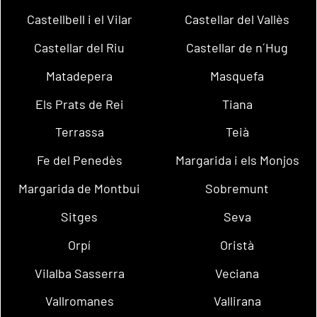
Castellbell i el Vilar
Castellar del Vallès
Castellar del Riu
Castellar de n´Hug
Matadepera
Masquefa
Els Prats de Rei
Tiana
Terrassa
Teià
Fe del Penedès
Margarida i els Monjos
Margarida de Montbui
Sobremunt
Sitges
Seva
Orpí
Oristà
Vilalba Sasserra
Veciana
Vallromanes
Vallirana