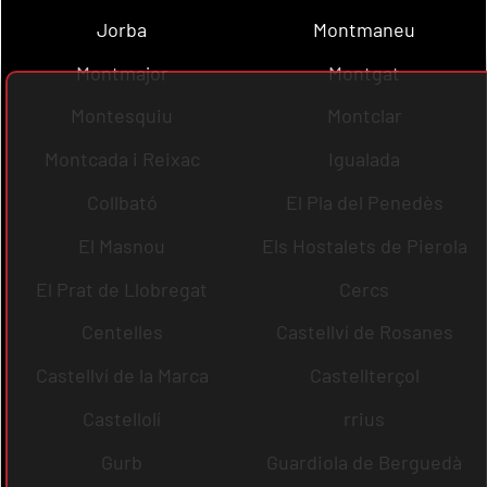
Jorba
Montmaneu
Montmajor
Montgat
Montesquiu
Montclar
Montcada i Reixac
Igualada
Collbató
El Pla del Penedès
El Masnou
Els Hostalets de Pierola
El Prat de Llobregat
Cercs
Centelles
Castellví de Rosanes
Castellví de la Marca
Castellterçol
Castellolí
rrius
Gurb
Guardiola de Berguedà