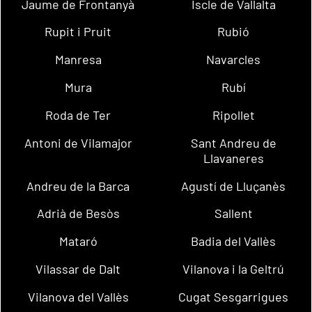
Jaume de Frontanyà
Iscle de Vallalta
Rupit i Pruit
Rubió
Manresa
Navarcles
Mura
Rubí
Roda de Ter
Ripollet
Antoni de Vilamajor
Sant Andreu de
Llavaneres
Andreu de la Barca
Agustí de Lluçanès
Adrià de Besòs
Sallent
Mataró
Badia del Vallès
Vilassar de Dalt
Vilanova i la Geltrú
Vilanova del Vallès
Cugat Sesgarrigues