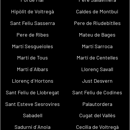
Hipòlit de Voltregà
Caldes de Montbui
Sant Feliu Sasserra
Pere de Riudebitlles
Pere de Ribes
Mateu de Bages
Martí Sesgueioles
Martí Sarroca
Martí de Tous
Martí de Centelles
Martí d´Albars
Llorenç Savall
Llorenç d´Hortons
Just Desvern
Sant Feliu de Llobregat
Sant Feliu de Codines
Sant Esteve Sesrovires
Palautordera
Sabadell
Cugat del Vallès
Sadurní d´Anoia
Cecília de Voltregà