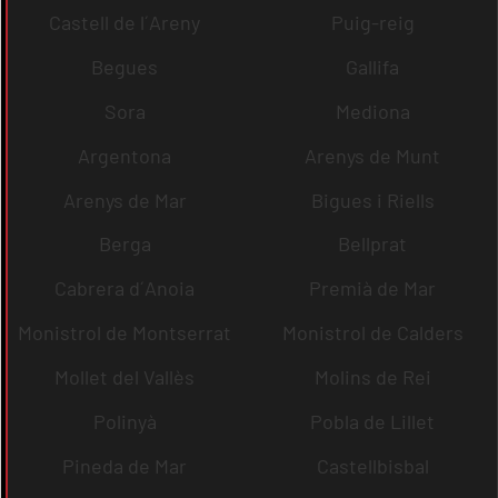
Castell de l´Areny
Puig-reig
Begues
Gallifa
Sora
Mediona
Argentona
Arenys de Munt
Arenys de Mar
Bigues i Riells
Berga
Bellprat
Cabrera d´Anoia
Premià de Mar
Monistrol de Montserrat
Monistrol de Calders
Mollet del Vallès
Molins de Rei
Polinyà
Pobla de Lillet
Pineda de Mar
Castellbisbal