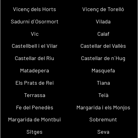
Vicenç dels Horts
Vicenç de Torelló
Sadurní d´Osormort
Vilada
Vic
Calaf
Castellbell i el Vilar
Castellar del Vallès
Castellar del Riu
Castellar de n´Hug
Matadepera
Masquefa
Els Prats de Rei
Tiana
Terrassa
Teià
Fe del Penedès
Margarida i els Monjos
Margarida de Montbui
Sobremunt
Sitges
Seva