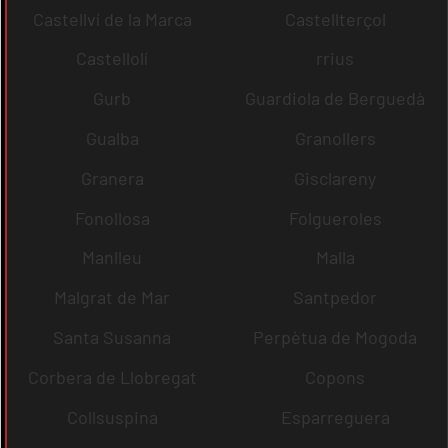
Castellví de la Marca
Castellterçol
Castellolí
rrius
Gurb
Guardiola de Berguedà
Gualba
Granollers
Granera
Gisclareny
Fonollosa
Folgueroles
Manlleu
Malla
Malgrat de Mar
Santpedor
Santa Susanna
Perpètua de Mogoda
Corbera de Llobregat
Copons
Collsuspina
Esparreguera