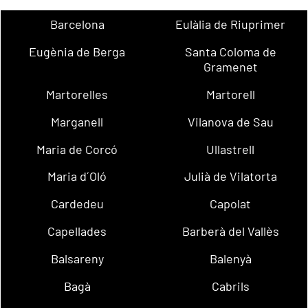
Barcelona
Eulàlia de Riuprimer
Eugènia de Berga
Santa Coloma de
Gramenet
Martorelles
Martorell
Marganell
Vilanova de Sau
Maria de Corcó
Ullastrell
Maria d´Oló
Julià de Vilatorta
Cardedeu
Capolat
Capellades
Barberà del Vallès
Balsareny
Balenyà
Bagà
Cabrils