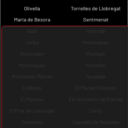
Olivella
Torrelles de Llobregat
Maria de Besora
Sentmenat
Gaià
Fontrubí
Jorba
Montmaneu
Montmajor
Montgat
Montesquiu
Montclar
Montcada i Reixac
Igualada
Collbató
El Pla del Penedès
El Masnou
Els Hostalets de Pierola
El Prat de Llobregat
Cercs
Centelles
Castellví de Rosanes