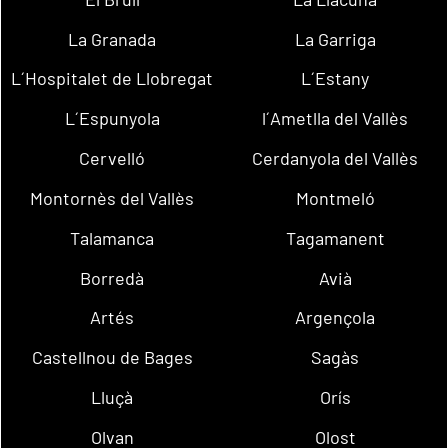
La Granada
La Garriga
L´Hospitalet de Llobregat
L´Estany
L´Espunyola
l´Ametlla del Vallès
Cervelló
Cerdanyola del Vallès
Montornès del Vallès
Montmeló
Talamanca
Tagamanent
Borredà
Avià
Artés
Argençola
Castellnou de Bages
Sagàs
Lluçà
Orís
Olvan
Olost