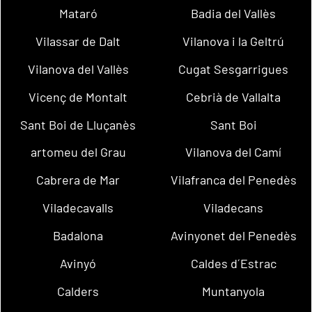
Mataró
Badia del Vallès
Vilassar de Dalt
Vilanova i la Geltrú
Vilanova del Vallès
Cugat Sesgarrigues
Vicenç de Montalt
Cebrià de Vallalta
Sant Boi de Lluçanès
Sant Boi
artomeu del Grau
Vilanova del Camí
Cabrera de Mar
Vilafranca del Penedès
Viladecavalls
Viladecans
Badalona
Avinyonet del Penedès
Avinyó
Caldes d´Estrac
Calders
Muntanyola