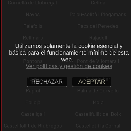
Cornellà de Llobregat
Gelida
Navas
Palau-solità i Plegamans
Palafolls
Pacs del Penedès
Rellinars
Rajadell
Utilizamos solamente la cookie esencial y
Premià de Dalt
Prats de Lluçanès
básica para el funcionamiento mínimo de esta
web.
Pontons
Pont de Vilomara i
Ver políticas y gestión de cookies
Rocafort
Pujalt
Puigdàlber
RECHAZAR
ACEPTAR
Papiol
Palma de Cervelló
Pallejà
Moià
Castellgalí
Castellfullit del Boix
Castellfollit de Riubregós
Castellet i la Gornal