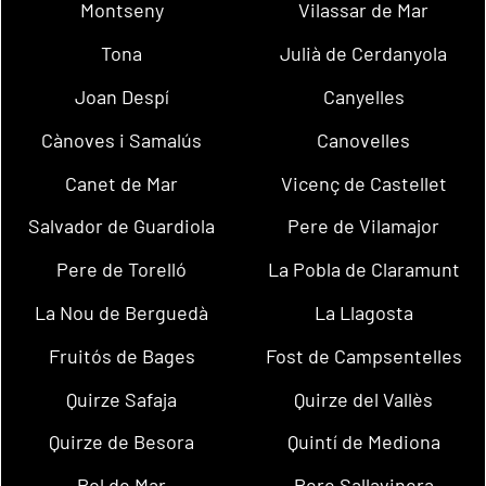
Montseny
Vilassar de Mar
Tona
Julià de Cerdanyola
Joan Despí
Canyelles
Cànoves i Samalús
Canovelles
Canet de Mar
Vicenç de Castellet
Salvador de Guardiola
Pere de Vilamajor
Pere de Torelló
La Pobla de Claramunt
La Nou de Berguedà
La Llagosta
Fruitós de Bages
Fost de Campsentelles
Quirze Safaja
Quirze del Vallès
Quirze de Besora
Quintí de Mediona
Pol de Mar
Pere Sallavinera