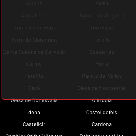
Alpens
Alella
Aiguafreda
Aguilar de Segarra
Torrelles de Foix
Torrelavit
Torre de Claramunt
Torelló
Santa Coloma de Cervelló
Casserres
Carme
Piera
Perafita
Parets del Vallès
Gavà
Olesa de Montserrat
Olesa de Bonesvalls
Olèrdola
dena
Castelldefels
Castellcir
Cardona