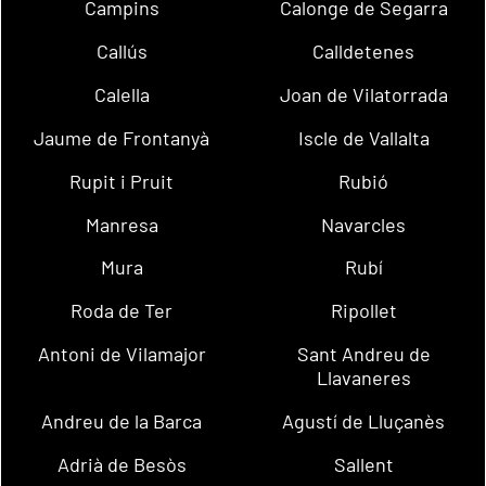
Campins
Calonge de Segarra
Callús
Calldetenes
Calella
Joan de Vilatorrada
Jaume de Frontanyà
Iscle de Vallalta
Rupit i Pruit
Rubió
Manresa
Navarcles
Mura
Rubí
Roda de Ter
Ripollet
Antoni de Vilamajor
Sant Andreu de
Llavaneres
Andreu de la Barca
Agustí de Lluçanès
Adrià de Besòs
Sallent