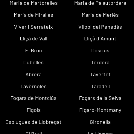
Maria de Martorelles
Maria de Palautordera
Maria de Miralles
Maria de Merlès
Viver i Serrateix
Vilobí del Penedès
Lliçà de Vall
Lliçà d´Amunt
El Bruc
Dosrius
Cubelles
Tordera
Abrera
Tavertet
Tavèrnoles
Taradell
Fogars de Montclús
Fogars de la Selva
Fígols
Figaró-Montmany
Esplugues de Llobregat
Gironella
El Brull
La Llacuna