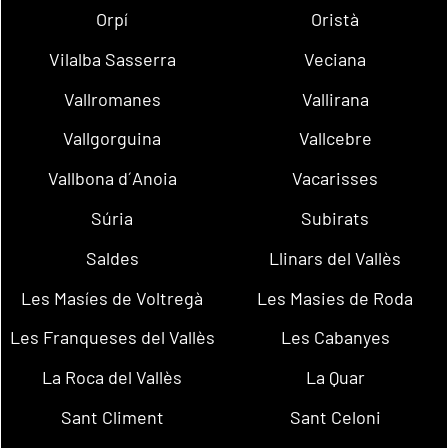
Orpí
Oristà
Vilalba Sasserra
Veciana
Vallromanes
Vallirana
Vallgorguina
Vallcebre
Vallbona d´Anoia
Vacarisses
Súria
Subirats
Saldes
Llinars del Vallès
Les Masíes de Voltregà
Les Masies de Roda
Les Franqueses del Vallès
Les Cabanyes
La Roca del Vallès
La Quar
Sant Climent
Sant Celoni