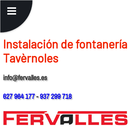
Instalación de fontanerí­a
Tavèrnoles
info@fervalles.es
627 964 177
-
937 299 718