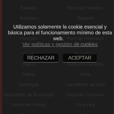
Palafolls
Pacs del Penedès
Rellinars
Rajadell
Utilizamos solamente la cookie esencial y
Premià de Dalt
Prats de Lluçanès
básica para el funcionamiento mínimo de esta
Pontons
Pont de Vilomara i
web.
Rocafort
Ver políticas y gestión de cookies
Pujalt
Puigdàlber
RECHAZAR
ACEPTAR
Papiol
Palma de Cervelló
Pallejà
Moià
Castellgalí
Castellfullit del Boix
Castellfollit de Riubregós
Castellet i la Gornal
Castell de l´Areny
Puig-reig