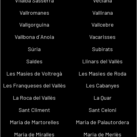
Vilalba Sasserra
Veciana
Vallromanes
Vallirana
Vallgorguina
Vallcebre
Vallbona d´Anoia
Vacarisses
Súria
Subirats
Saldes
Llinars del Vallès
Les Masíes de Voltregà
Les Masies de Roda
Les Franqueses del Vallès
Les Cabanyes
La Roca del Vallès
La Quar
Sant Climent
Sant Celoni
Maria de Martorelles
Maria de Palautordera
Maria de Miralles
Maria de Merlès