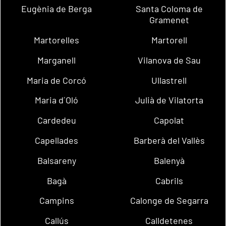
Eugènia de Berga
Santa Coloma de
Gramenet
Martorelles
Martorell
Marganell
Vilanova de Sau
Maria de Corcó
Ullastrell
Maria d´Oló
Julià de Vilatorta
Cardedeu
Capolat
Capellades
Barberà del Vallès
Balsareny
Balenyà
Bagà
Cabrils
Campins
Calonge de Segarra
Callús
Calldetenes