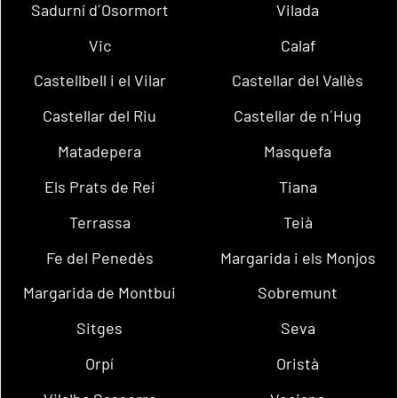
Sadurní d´Osormort
Vilada
Vic
Calaf
Castellbell i el Vilar
Castellar del Vallès
Castellar del Riu
Castellar de n´Hug
Matadepera
Masquefa
Els Prats de Rei
Tiana
Terrassa
Teià
Fe del Penedès
Margarida i els Monjos
Margarida de Montbui
Sobremunt
Sitges
Seva
Orpí
Oristà