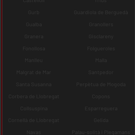
Castellolí
rrius
Gurb
Guardiola de Berguedà
Gualba
Granollers
Granera
Gisclareny
Fonollosa
Folgueroles
Manlleu
Malla
Malgrat de Mar
Santpedor
Santa Susanna
Perpètua de Mogoda
Corbera de Llobregat
Copons
Collsuspina
Esparreguera
Cornellà de Llobregat
Gelida
Navas
Palau-solità i Plegamans