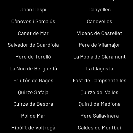
Joan Despí
Canyelles
Cànoves i Samalús
Canovelles
Canet de Mar
Vicenç de Castellet
Salvador de Guardiola
Pere de Vilamajor
Pere de Torelló
La Pobla de Claramunt
La Nou de Berguedà
La Llagosta
Fruitós de Bages
Fost de Campsentelles
Quirze Safaja
Quirze del Vallès
Quirze de Besora
Quintí de Mediona
Pol de Mar
Pere Sallavinera
Hipòlit de Voltregà
Caldes de Montbui