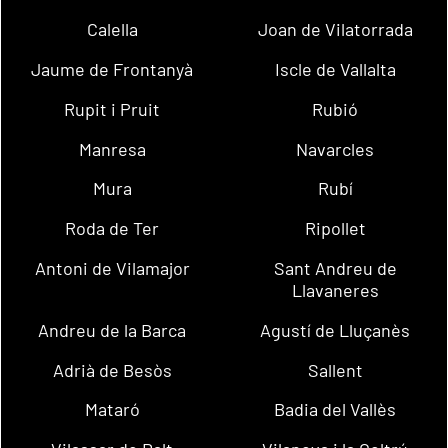
Calella
Joan de Vilatorrada
Jaume de Frontanyà
Iscle de Vallalta
Rupit i Pruit
Rubió
Manresa
Navarcles
Mura
Rubí
Roda de Ter
Ripollet
Antoni de Vilamajor
Sant Andreu de
Llavaneres
Andreu de la Barca
Agustí de Lluçanès
Adrià de Besòs
Sallent
Mataró
Badia del Vallès