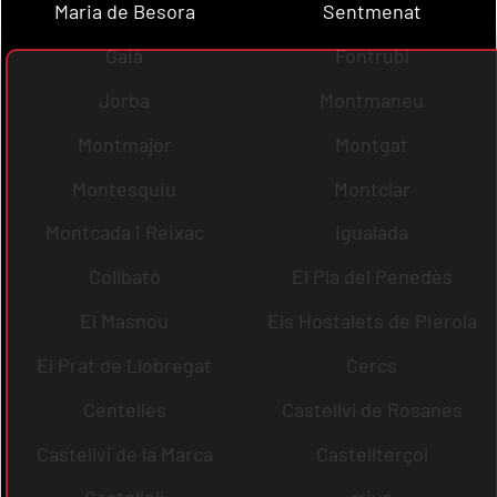
Maria de Besora
Sentmenat
Gaià
Fontrubí
Jorba
Montmaneu
Montmajor
Montgat
Montesquiu
Montclar
Montcada i Reixac
Igualada
Collbató
El Pla del Penedès
El Masnou
Els Hostalets de Pierola
El Prat de Llobregat
Cercs
Centelles
Castellví de Rosanes
Castellví de la Marca
Castellterçol