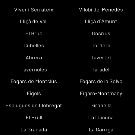
Viver i Serrateix
Vilobí del Penedès
Lliçà de Vall
Lliçà d´Amunt
El Bruc
Dosrius
Cubelles
Tordera
Abrera
Tavertet
Tavèrnoles
Taradell
Fogars de Montclús
Fogars de la Selva
Fígols
Figaró-Montmany
Esplugues de Llobregat
Gironella
El Brull
La Llacuna
La Granada
La Garriga