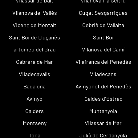
Vilassar de Dalt
Vilanova i la Geltrú
Vilanova del Vallès
Cugat Sesgarrigues
Vicenç de Montalt
Cebrià de Vallalta
Sant Boi de Lluçanès
Sant Boi
artomeu del Grau
Vilanova del Camí
Cabrera de Mar
Vilafranca del Penedès
Viladecavalls
Viladecans
Badalona
Avinyonet del Penedès
Avinyó
Caldes d´Estrac
Calders
Muntanyola
Montseny
Vilassar de Mar
Tona
Julià de Cerdanyola