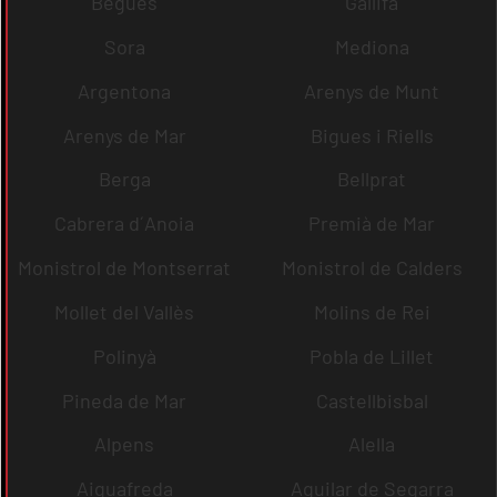
Begues
Gallifa
Sora
Mediona
Argentona
Arenys de Munt
Arenys de Mar
Bigues i Riells
Berga
Bellprat
Cabrera d´Anoia
Premià de Mar
Monistrol de Montserrat
Monistrol de Calders
Mollet del Vallès
Molins de Rei
Polinyà
Pobla de Lillet
Pineda de Mar
Castellbisbal
Alpens
Alella
Aiguafreda
Aguilar de Segarra