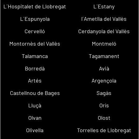
L´Hospitalet de Llobregat
L´Estany
L´Espunyola
l´Ametlla del Vallès
Cervelló
Cerdanyola del Vallès
Montornès del Vallès
Montmeló
Talamanca
Tagamanent
Borredà
Avià
Artés
Argençola
Castellnou de Bages
Sagàs
Lluçà
Orís
Olvan
Olost
Olivella
Torrelles de Llobregat