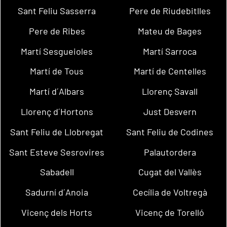
Sant Feliu Sasserra
Pere de Riudebitlles
Pere de Ribes
Mateu de Bages
Martí Sesgueioles
Martí Sarroca
Martí de Tous
Martí de Centelles
Martí d´Albars
Llorenç Savall
Llorenç d´Hortons
Just Desvern
Sant Feliu de Llobregat
Sant Feliu de Codines
Sant Esteve Sesrovires
Palautordera
Sabadell
Cugat del Vallès
Sadurní d´Anoia
Cecília de Voltregà
Vicenç dels Horts
Vicenç de Torelló