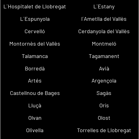
L´Hospitalet de Llobregat
L´Estany
L´Espunyola
l´Ametlla del Vallès
Cervelló
Cerdanyola del Vallès
Montornès del Vallès
Montmeló
Talamanca
Tagamanent
Borredà
Avià
Artés
Argençola
Castellnou de Bages
Sagàs
Lluçà
Orís
Olvan
Olost
Olivella
Torrelles de Llobregat