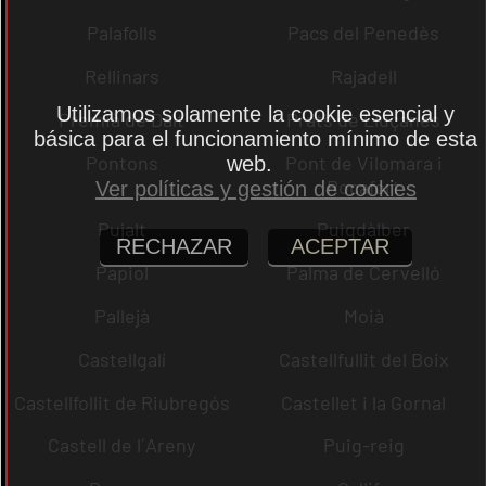
Palafolls
Pacs del Penedès
Rellinars
Rajadell
Utilizamos solamente la cookie esencial y
Premià de Dalt
Prats de Lluçanès
básica para el funcionamiento mínimo de esta
Pontons
Pont de Vilomara i
web.
Rocafort
Ver políticas y gestión de cookies
Pujalt
Puigdàlber
RECHAZAR
ACEPTAR
Papiol
Palma de Cervelló
Pallejà
Moià
Castellgalí
Castellfullit del Boix
Castellfollit de Riubregós
Castellet i la Gornal
Castell de l´Areny
Puig-reig