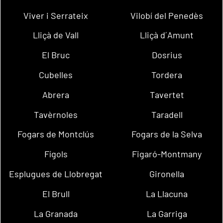
Viver i Serrateix
Vilobí del Penedès
Lliçà de Vall
Lliçà d´Amunt
El Bruc
Dosrius
Cubelles
Tordera
Abrera
Tavertet
Tavèrnoles
Taradell
Fogars de Montclús
Fogars de la Selva
Fígols
Figaró-Montmany
Esplugues de Llobregat
Gironella
El Brull
La Llacuna
La Granada
La Garriga