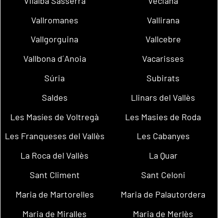
Vilalba Sasserra
Veciana
Vallromanes
Vallirana
Vallgorguina
Vallcebre
Vallbona d´Anoia
Vacarisses
Súria
Subirats
Saldes
Llinars del Vallès
Les Masíes de Voltregà
Les Masies de Roda
Les Franqueses del Vallès
Les Cabanyes
La Roca del Vallès
La Quar
Sant Climent
Sant Celoni
Maria de Martorelles
Maria de Palautordera
Maria de Miralles
Maria de Merlès