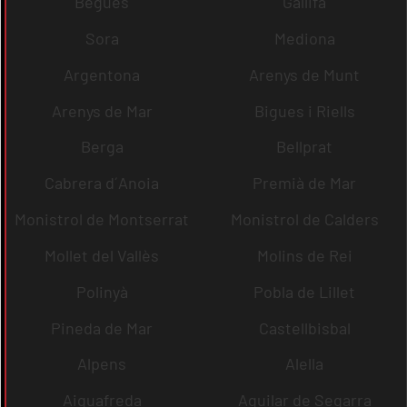
Begues
Gallifa
Sora
Mediona
Argentona
Arenys de Munt
Arenys de Mar
Bigues i Riells
Berga
Bellprat
Cabrera d´Anoia
Premià de Mar
Monistrol de Montserrat
Monistrol de Calders
Mollet del Vallès
Molins de Rei
Polinyà
Pobla de Lillet
Pineda de Mar
Castellbisbal
Alpens
Alella
Aiguafreda
Aguilar de Segarra