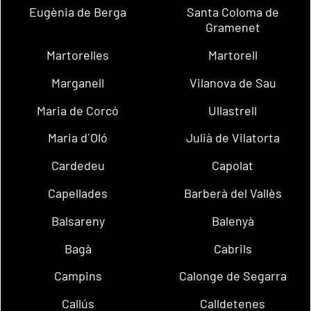
Eugènia de Berga
Santa Coloma de
Gramenet
Martorelles
Martorell
Marganell
Vilanova de Sau
Maria de Corcó
Ullastrell
Maria d´Oló
Julià de Vilatorta
Cardedeu
Capolat
Capellades
Barberà del Vallès
Balsareny
Balenyà
Bagà
Cabrils
Campins
Calonge de Segarra
Callús
Calldetenes