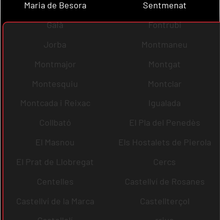
Maria de Besora
Sentmenat
Gaià
Fontrubí
Jorba
Montmaneu
Montmajor
Montgat
Montesquiu
Montclar
Montcada i Reixac
Igualada
Collbató
El Pla del Penedès
El Masnou
Els Hostalets de Pierola
El Prat de Llobregat
Cercs
Centelles
Castellví de Rosanes
Castellví de la Marca
Castellterçol