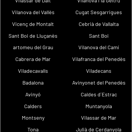
Vilassar de Dalt
Vilanova i la Geltrú
Vilanova del Vallès
Cugat Sesgarrigues
Vicenç de Montalt
Cebrià de Vallalta
Sant Boi de Lluçanès
Sant Boi
artomeu del Grau
Vilanova del Camí
Cabrera de Mar
Vilafranca del Penedès
Viladecavalls
Viladecans
Badalona
Avinyonet del Penedès
Avinyó
Caldes d´Estrac
Calders
Muntanyola
Montseny
Vilassar de Mar
Tona
Julià de Cerdanyola