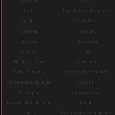
Castellolí
rrius
Gurb
Guardiola de Berguedà
Gualba
Granollers
Granera
Gisclareny
Fonollosa
Folgueroles
Manlleu
Malla
Malgrat de Mar
Santpedor
Santa Susanna
Perpètua de Mogoda
Corbera de Llobregat
Copons
Collsuspina
Esparreguera
Cornellà de Llobregat
Gelida
Navas
Palau-solità i Plegamans