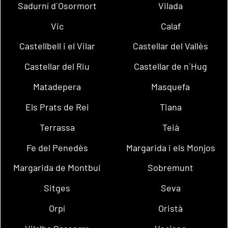
Sadurní d´Osormort
Vilada
Vic
Calaf
Castellbell i el Vilar
Castellar del Vallès
Castellar del Riu
Castellar de n´Hug
Matadepera
Masquefa
Els Prats de Rei
Tiana
Terrassa
Teià
Fe del Penedès
Margarida i els Monjos
Margarida de Montbui
Sobremunt
Sitges
Seva
Orpí
Oristà