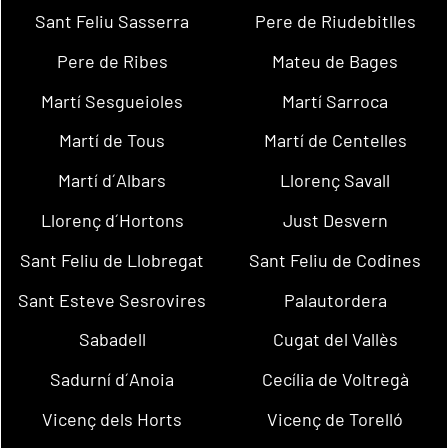
Sant Feliu Sasserra
Pere de Riudebitlles
Pere de Ribes
Mateu de Bages
Martí Sesgueioles
Martí Sarroca
Martí de Tous
Martí de Centelles
Martí d´Albars
Llorenç Savall
Llorenç d´Hortons
Just Desvern
Sant Feliu de Llobregat
Sant Feliu de Codines
Sant Esteve Sesrovires
Palautordera
Sabadell
Cugat del Vallès
Sadurní d´Anoia
Cecília de Voltregà
Vicenç dels Horts
Vicenç de Torelló