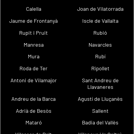
Calella
Joan de Vilatorrada
Jaume de Frontanyà
Iscle de Vallalta
Rupit i Pruit
Rubió
Manresa
Navarcles
Mura
Rubí
Roda de Ter
Ripollet
Antoni de Vilamajor
Sant Andreu de
Llavaneres
Andreu de la Barca
Agustí de Lluçanès
Adrià de Besòs
Sallent
Mataró
Badia del Vallès