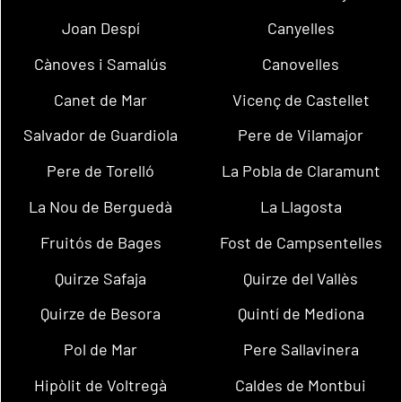
Joan Despí
Canyelles
Cànoves i Samalús
Canovelles
Canet de Mar
Vicenç de Castellet
Salvador de Guardiola
Pere de Vilamajor
Pere de Torelló
La Pobla de Claramunt
La Nou de Berguedà
La Llagosta
Fruitós de Bages
Fost de Campsentelles
Quirze Safaja
Quirze del Vallès
Quirze de Besora
Quintí de Mediona
Pol de Mar
Pere Sallavinera
Hipòlit de Voltregà
Caldes de Montbui