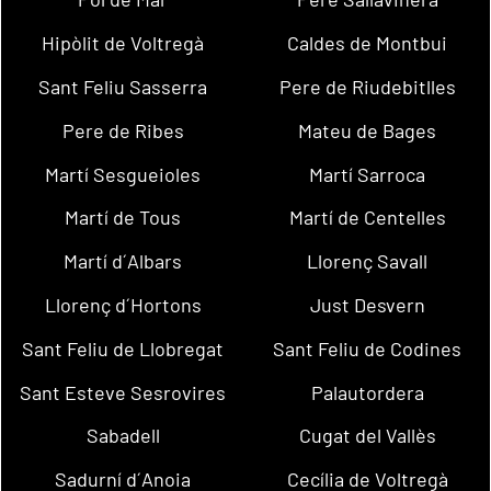
Hipòlit de Voltregà
Caldes de Montbui
Sant Feliu Sasserra
Pere de Riudebitlles
Pere de Ribes
Mateu de Bages
Martí Sesgueioles
Martí Sarroca
Martí de Tous
Martí de Centelles
Martí d´Albars
Llorenç Savall
Llorenç d´Hortons
Just Desvern
Sant Feliu de Llobregat
Sant Feliu de Codines
Sant Esteve Sesrovires
Palautordera
Sabadell
Cugat del Vallès
Sadurní d´Anoia
Cecília de Voltregà