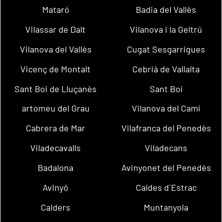
Mataró
Badia del Vallès
Vilassar de Dalt
Vilanova i la Geltrú
Vilanova del Vallès
Cugat Sesgarrigues
Vicenç de Montalt
Cebrià de Vallalta
Sant Boi de Lluçanès
Sant Boi
artomeu del Grau
Vilanova del Camí
Cabrera de Mar
Vilafranca del Penedès
Viladecavalls
Viladecans
Badalona
Avinyonet del Penedès
Avinyó
Caldes d´Estrac
Calders
Muntanyola