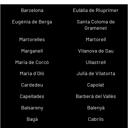
Barcelona
Eulàlia de Riuprimer
Eugènia de Berga
Santa Coloma de
Gramenet
Martorelles
Martorell
Marganell
Vilanova de Sau
Maria de Corcó
Ullastrell
Maria d´Oló
Julià de Vilatorta
Cardedeu
Capolat
Capellades
Barberà del Vallès
Balsareny
Balenyà
Bagà
Cabrils