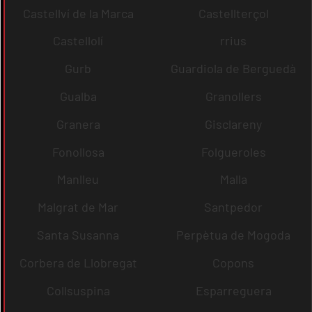
Castellví de la Marca
Castellterçol
Castellolí
rrius
Gurb
Guardiola de Berguedà
Gualba
Granollers
Granera
Gisclareny
Fonollosa
Folgueroles
Manlleu
Malla
Malgrat de Mar
Santpedor
Santa Susanna
Perpètua de Mogoda
Corbera de Llobregat
Copons
Collsuspina
Esparreguera