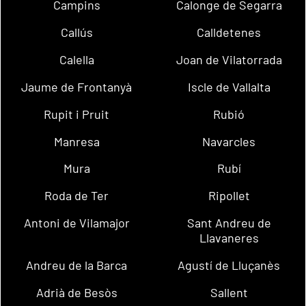
Campins
Calonge de Segarra
Callús
Calldetenes
Calella
Joan de Vilatorrada
Jaume de Frontanyà
Iscle de Vallalta
Rupit i Pruit
Rubió
Manresa
Navarcles
Mura
Rubí
Roda de Ter
Ripollet
Antoni de Vilamajor
Sant Andreu de
Llavaneres
Andreu de la Barca
Agustí de Lluçanès
Adrià de Besòs
Sallent