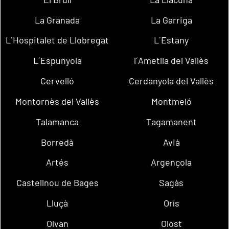
La Granada
La Garriga
L´Hospitalet de Llobregat
L´Estany
L´Espunyola
l´Ametlla del Vallès
Cervelló
Cerdanyola del Vallès
Montornès del Vallès
Montmeló
Talamanca
Tagamanent
Borredà
Avià
Artés
Argençola
Castellnou de Bages
Sagàs
Lluçà
Orís
Olvan
Olost