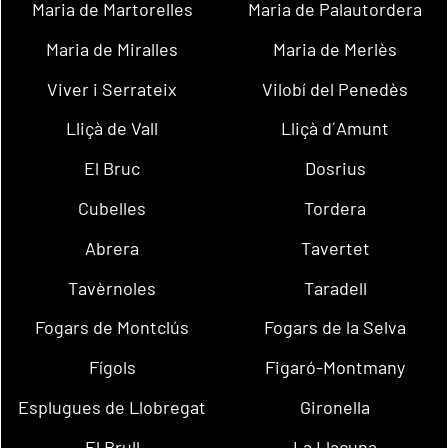
Maria de Martorelles
Maria de Palautordera
Maria de Miralles
Maria de Merlès
Viver i Serrateix
Vilobí del Penedès
Lliçà de Vall
Lliçà d´Amunt
El Bruc
Dosrius
Cubelles
Tordera
Abrera
Tavertet
Tavèrnoles
Taradell
Fogars de Montclús
Fogars de la Selva
Fígols
Figaró-Montmany
Esplugues de Llobregat
Gironella
El Brull
La Llacuna