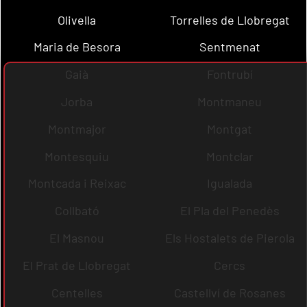
Olivella
Torrelles de Llobregat
Maria de Besora
Sentmenat
Gaià
Fontrubí
Jorba
Montmaneu
Montmajor
Montgat
Montesquiu
Montclar
Montcada i Reixac
Igualada
Collbató
El Pla del Penedès
El Masnou
Els Hostalets de Pierola
El Prat de Llobregat
Cercs
Centelles
Castellví de Rosanes