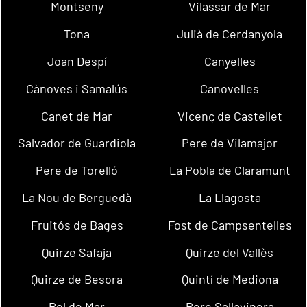
Montseny
Vilassar de Mar
Tona
Julià de Cerdanyola
Joan Despí
Canyelles
Cànoves i Samalús
Canovelles
Canet de Mar
Vicenç de Castellet
Salvador de Guardiola
Pere de Vilamajor
Pere de Torelló
La Pobla de Claramunt
La Nou de Berguedà
La Llagosta
Fruitós de Bages
Fost de Campsentelles
Quirze Safaja
Quirze del Vallès
Quirze de Besora
Quintí de Mediona
Pol de Mar
Pere Sallavinera