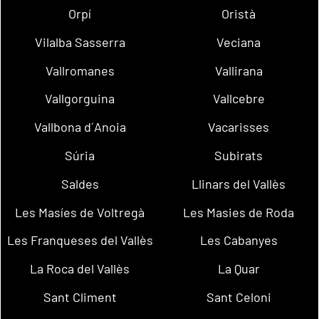
Orpí
Oristà
Vilalba Sasserra
Veciana
Vallromanes
Vallirana
Vallgorguina
Vallcebre
Vallbona d´Anoia
Vacarisses
Súria
Subirats
Saldes
Llinars del Vallès
Les Masíes de Voltregà
Les Masies de Roda
Les Franqueses del Vallès
Les Cabanyes
La Roca del Vallès
La Quar
Sant Climent
Sant Celoni