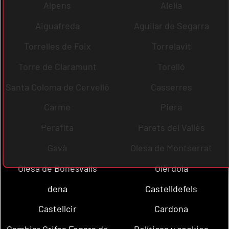
Alpens
Alella
Aiguafreda
Aguilar de Segarra
Torrelles de Foix
Torrelavit
Torre de Claramunt
Torelló
Santa Coloma de Cervelló
Casserres
Carme
Piera
Perafita
Parets del Vallès
Gavà
Olesa de Montserrat
Olesa de Bonesvalls
Olèrdola
dena
Castelldefels
Castellcir
Cardona