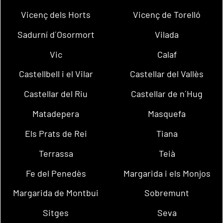
Vicenç dels Horts
Vicenç de Torelló
Sadurní d´Osormort
Vilada
Vic
Calaf
Castellbell i el Vilar
Castellar del Vallès
Castellar del Riu
Castellar de n´Hug
Matadepera
Masquefa
Els Prats de Rei
Tiana
Terrassa
Teià
Fe del Penedès
Margarida i els Monjos
Margarida de Montbui
Sobremunt
Sitges
Seva