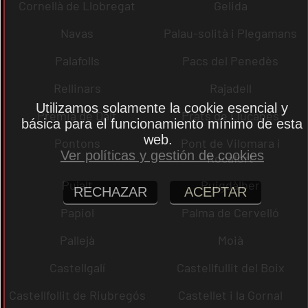
Cornellà de Llobregat
Gelida
Navas
Palau-solità i Plegamans
Palafolls
Pacs del Penedès
Rellinars
Rajadell
Utilizamos solamente la cookie esencial y
Premià de Dalt
Prats de Lluçanès
básica para el funcionamiento mínimo de esta
web.
Pontons
Pont de Vilomara i
Ver políticas y gestión de cookies
Rocafort
Pujalt
Puigdàlber
RECHAZAR
ACEPTAR
Papiol
Palma de Cervelló
Pallejà
Moià
Castellgalí
Castellfullit del Boix
Castellfollit de Riubregós
Castellet i la Gornal