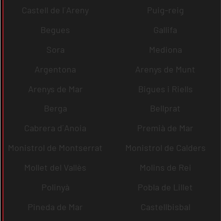
Castell de l´Areny
Puig-reig
Begues
Gallifa
Sora
Mediona
Argentona
Arenys de Munt
Arenys de Mar
Bigues i Riells
Berga
Bellprat
Cabrera d´Anoia
Premià de Mar
Monistrol de Montserrat
Monistrol de Calders
Mollet del Vallès
Molins de Rei
Polinyà
Pobla de Lillet
Pineda de Mar
Castellbisbal